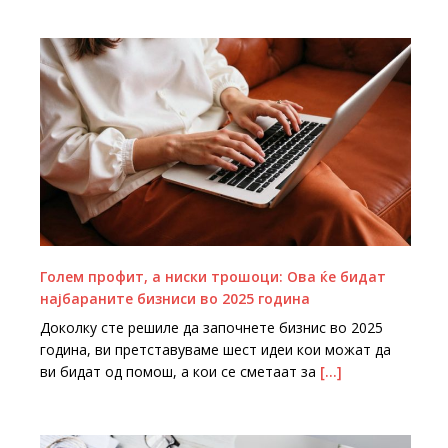
Голем профит, а ниски трошоци: Ова ќе бидат
најбараните бизниси во 2025 година
Доколку сте решиле да започнете бизнис во 2025
година, ви претставуваме шест идеи кои можат да
ви бидат од помош, а кои се сметаат за
[…]