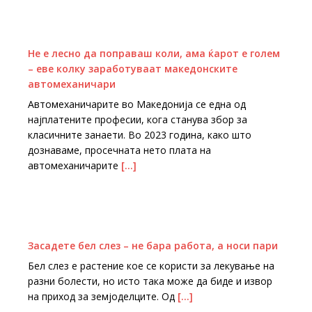
Не е лесно да поправаш коли, ама ќарот е голем
– еве колку заработуваат македонските
автомеханичари
Автомеханичарите во Македонија се една од
најплатените професии, кога станува збор за
класичните занаети. Во 2023 година, како што
дознаваме, просечната нето плата на
автомеханичарите
[…]
Засадете бел слез – не бара работа, а носи пари
Бел слез е растение кое се користи за лекување на
разни болести, но исто така може да биде и извор
на приход за земјоделците. Од
[…]