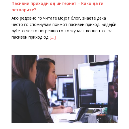
Пасивни приходи од интернет – Како да ги
oстварите?
Ако редовно го читате мојот блог, знаете дека
често го спомнувам поимот пасивен приход. Бидејќи
луѓето често погрешно го толкуваат концептот за
пасивен приход од
[…]