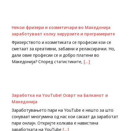
Некои фризери и козметичари во Македонија
заработуваат колку хирурзите и програмерите
Фризерството и козметиката се професии кои се
сметаат за креативни, забавни и релаксирачки. Но,
дали овие професии се и добро платени во
Македонија? Според статистиките,
[…]
Заработка на YouTube! Осврт на Балканот и
Македонија
Заработувањето пари на YouTube е нешто за што
сонуваат многумина од нас кои сакаат да заработат
пари онлајн. Откријте колкава е навистина
заработката на YouTube
[…]