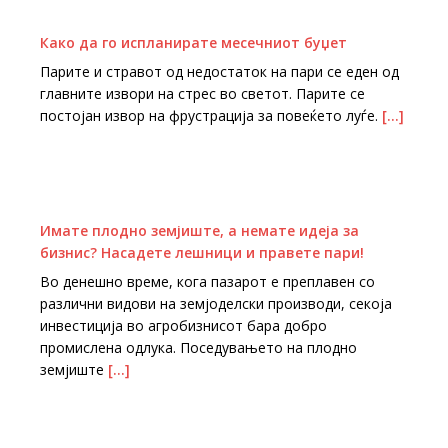
Како да го испланирате месечниот буџет
Парите и стравот од недостаток на пари се еден од
главните извори на стрес во светот. Парите се
постојан извор на фрустрација за повеќето луѓе.
[…]
Имате плодно земјиште, а немате идеја за
бизнис? Насадете лешници и правете пари!
Во денешно време, кога пазарот е преплавен со
различни видови на земјоделски производи, секоја
инвестиција во агробизнисот бара добро
промислена одлука. Поседувањето на плодно
земјиште
[…]