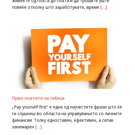
живеете од плата до плата и да трошите уште
повеќе отколку што заработувате, време
[…]
Прво платете си себеси
„Pay yourself first“ е една од најчестите фрази што ќе
ги слушнеш во областа на управувањето со личните
финансии. Толку едноставен, ефективен, а сепак
занемарен
[…]