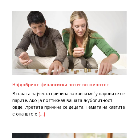
Најдобриот финансиски потег во животот
Втората најчеста причина за кавги меѓу паровите се
парите. Ако ја поттикнав вашата љубопитност
овде…третата причина се децата. Темата на кавгите
е она што е
[…]