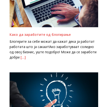
Како да заработите од блогирање
Блогерите за себе можат да кажат дека ја работат
работата што ја сакаат!Ако заработуваат солидно
од овој бизнис, уште подобро! Може да се заработи
добри
[…]