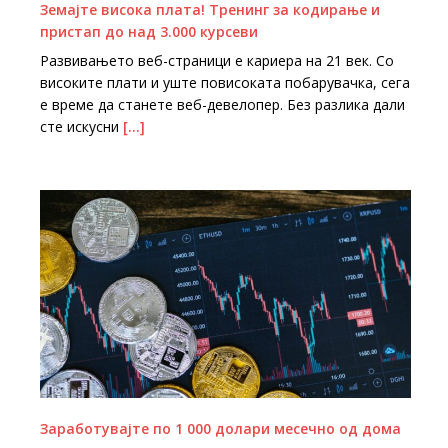
Земајте висока плата! Тренинг за кодирање и
пристап до над 3.000 курсеви
Развивањето веб-страници е кариера на 21 век. Со
високите плати и уште повисоката побарувачка, сега
е време да станете веб-девелопер. Без разлика дали
сте искусни
[…]
Заработувајте по 1 000 долари месечно од дома