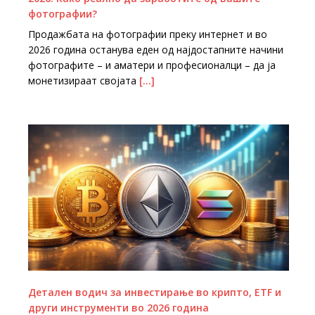
фотографии?
Продажбата на фотографии преку интернет и во
2026 година останува еден од најдостапните начини
фотографите – и аматери и професионалци – да ја
монетизираат својата
[…]
Детален водич за инвестирање во крипто, ETF и
други инструменти во 2026 година