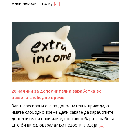
мали чекори – толку
[…]
20 начини за дополнителна заработка во
вашето слободно време
Заинтересирани сте за дополнителни приходи, а
имате слободно време.Дали сакате да заработите
дополнителни пари или едноставно барате работа
што би ви одговарала? Ви недостига идеја
[…]