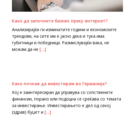
Како да започнете бизнис преку интернет?
Анализирајќи ги изминатите години и економските
трендови, на сите им е јасно дека и тука има
губитници и победници. Размислувајќи вака, не
можам да не
[…]
Како почнав да инвестирам во Германија?
Кој е заинтересиран да управува со сопствените
финансии, порано или подоцна се среќава со темата
за инвестирање. Инвестирањето е дел од секој
(здрав) буџет и
[…]