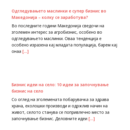
Одгледувањето маслинки е супер бизнис во
Македонија – колку се заработува?
Во последните години Македонија сведочи на
зголемен интерес за агробизнис, особено во
одгледувањето маслинки. Оваа тенденција е
особено изразена кај младата популација, барем кај
онаа
[…]
Бизнис идеи на село: 10 идеи за започнување
бизнис на село
Со оглед на зголемената побарувачка за здрава
храна, еколошки производи и одржлив начин на
живот, селото станува се попривлечно место за
започнување бизнис. Деловните идеи
[…]