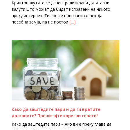
Криптовалутите се децентрализирани дигитални
валути што можат да бидат испратени на никого
преку интернет. Тие не се поврзани со некоја
посебна земја, па не постои
[…]
Како да заштедите пари и да ги вратите
долговите? Прочитајте корисни совети!
Како да заштедите пари – Ако ви е преку глава да