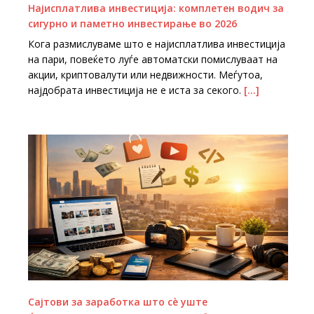
Најисплатлива инвестиција: комплетен водич за
сигурно и паметно инвестирање во 2026
Кога размислуваме што е најисплатлива инвестиција
на пари, повеќето луѓе автоматски помислуваат на
акции, криптовалути или недвижности. Меѓутоа,
најдобрата инвестиција не е иста за секого.
[…]
Сајтови за заработка што сè уште