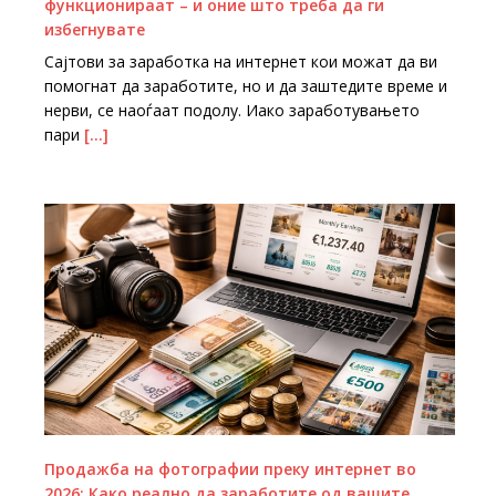
функционираат – и оние што треба да ги
избегнувате
Сајтови за заработка на интернет кои можат да ви
помогнат да заработите, но и да заштедите време и
нерви, се наоѓаат подолу. Иако заработувањето
пари
[…]
Продажба на фотографии преку интернет во
2026: Како реално да заработите од вашите