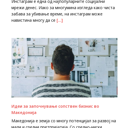
Инстаграм е една од најпопуларните социјални
мрежи денес. Иако за многумина изгледа како чиста
забава за убивање време, на инстаграм може
навистина многу да се
[…]
Идеи за започнување сопствен бизнис во
Македонија
Македонија е земја со многу потенцијал за развој на
мали и средни претпријатија. Со средно-ниски