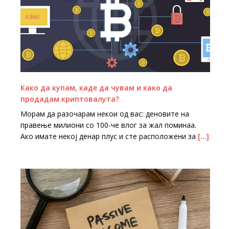
Како да купам, каде да чувам и како да
продадам криптовалута?
Mорам да разочарам некои од вас: деновите на
правење милиони со 100-че влог за жал поминаа.
Ако имате некој денар плус и сте расположени за
[…]