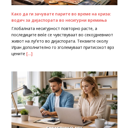
Како да ги зачувате парите во време на криза:
водич за дијаспората во несигурни времиња
Глобалната несигурност повторно расте, а
последиците веќе се чувствуваат во секојдневниот
живот на луѓето во дијаспората. Тензиите околу
Иран дополнително го зголемуваат притисокот врз
цените
[…]