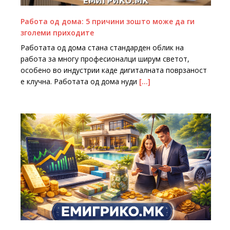
Работа од дома: 5 причини зошто може да ги
зголеми приходите
Работата од дома стана стандарден облик на
работа за многу професионалци ширум светот,
особено во индустрии каде дигиталната поврзаност
е клучна. Работата од дома нуди
[…]