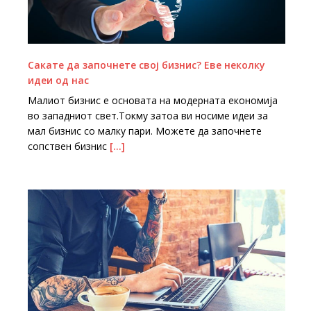
Сакате да започнете свој бизнис? Еве неколку
идеи од нас
Малиот бизнис е основата на модерната економија
во западниот свет.Токму затоа ви носиме идеи за
мал бизнис со малку пари. Можете да започнете
сопствен бизнис
[…]