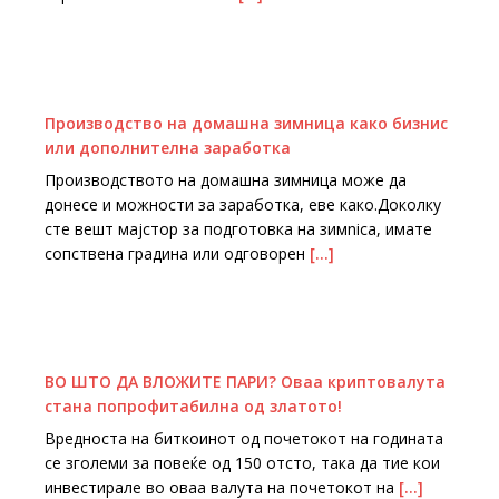
Производство на домашна зимница како бизнис
или дополнителна заработка
Производството на домашна зимница може да
донесе и можности за заработка, еве како.Доколку
сте вешт мајстор за подготовка на зимnica, имате
сопствена градина или одговорен
[…]
ВО ШТО ДА ВЛОЖИТЕ ПАРИ? Оваа криптовалута
стана попрофитабилна од златото!
Вредноста на биткоинот од почетокот на годината
се зголеми за повеќе од 150 отсто, така да тие кои
инвестирале во оваа валута на почетокот на
[…]