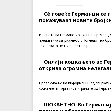
Сè повеќе Германци се 
покажуваат новите бројк
Изјавата на германскиот канцелар Мерц д
предизвика загриженост. Погледот на бро
законската пензија често е
[…]
Онлајн коцкањето во Ге
открива огромна нелегал
Протекување на информации од свиркач о
коцкање ги таргетира играчите од Герман
ШОКАНТНО: Во Германија
парите и образованието н