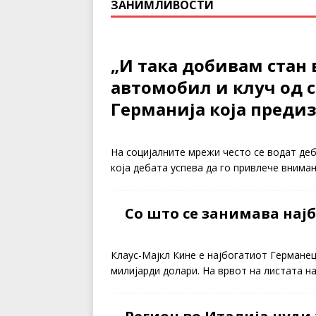
ЗАНИМЛИВОСТИ
„И така добивам стан 
автомобил и клуч од с
Германија која преди
На социјалните мрежи често се водат деб
која дебата успева да го привлече внима
Со што се занимава нај
Клаус-Мајкл Кине е најбогатиот Германе
милијарди долари. На врвот на листата н