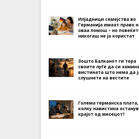
Илјадници семејства во
Германија имаат право н
оваа помош – но повеќет
никогаш не ја користат
Зошто Балканот ги тера
своите луѓе да си замина
вистината што нема да ј
слушнете на вестите
Голема германска плата,
колку навистина останув
крајот од месецот?