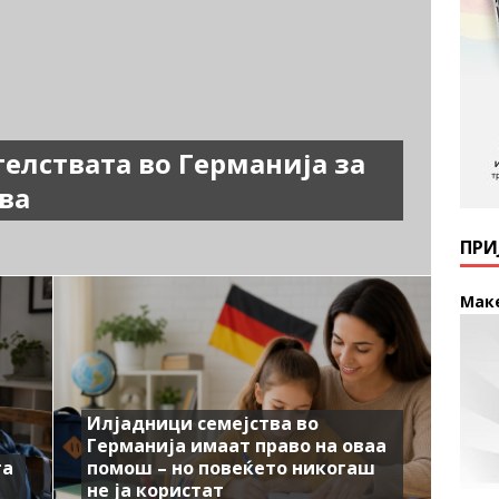
телствата во Германија за
ува
ПРИ
Мак
Илјадници семејства во
Германија имаат право на оваа
та
помош – но повеќето никогаш
не ја користат