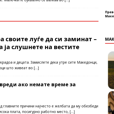
Прев
Маке
а своите луѓе да си заминат –
МАК
 ја слушнете на вестите
украдоа и децата. Замислете дека утре сите Македонци,
орци што живеат во
[…]
вреди ако немате време за
од главните причини најчесто е желбата да му обезбеди
исока плата, посигурно работно место,
[…]