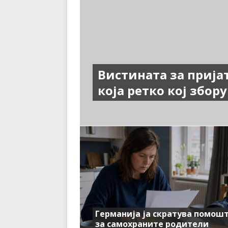
Вистината за прија
која ретко кој збор
Германија ја скратува помош
за самохраните родители