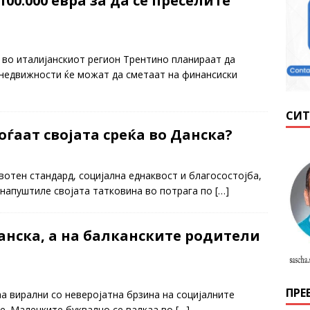
00.000 евра за да се преселите
е во италијанскиот регион Трентино планираат да
 недвижности ќе можат да сметаат на финансиски
СИТ
ѓаат својата среќа во Данска?
вотен стандард, социјална еднаквост и благосостојба,
 напуштиле својата татковина во потрага по
[…]
анска, а на балканските родители
ПРЕ
аа вирални со неверојатна брзина на социјалните
те. Малечките буквално се валкаа во
[…]