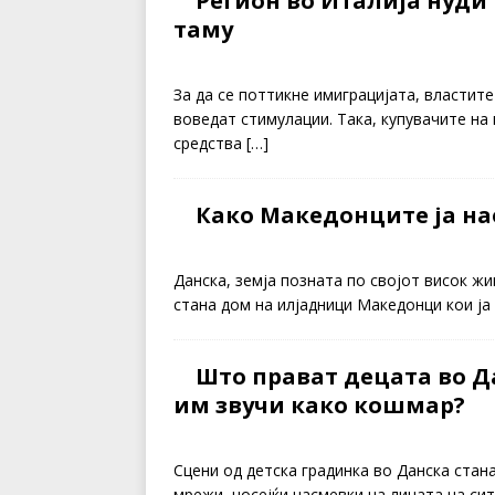
Регион во Италија нуди 1
таму
За да се поттикне имиграцијата, властит
воведат стимулации. Така, купувачите на
средства
[…]
Како Македонците ја нао
Данска, земја позната по својот висок жи
стана дом на илјадници Македонци кои ја
Што прават децата во Д
им звучи како кошмар?
Сцени од детска градинка во Данска стан
мрежи, носејќи насмевки на лицата на си