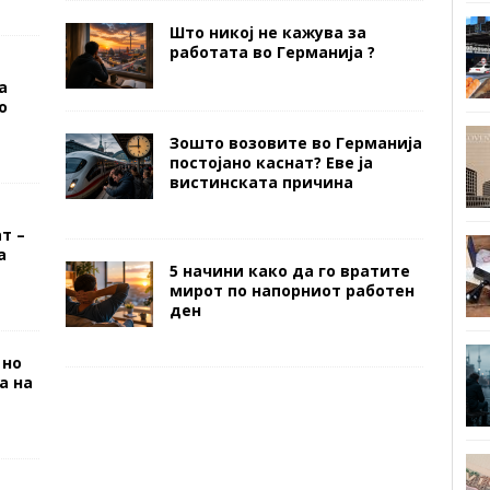
Германија на многумина им
[…]
екскурзии и други активности за своите
Што никој не кажува за
деца. Она што
[…]
работата во Германија ?
а
о
Зошто возовите во Германија
постојано каснат? Еве ја
вистинската причина
т –
а
5 начини како да го вратите
мирот по напорниот работен
ден
 но
а на