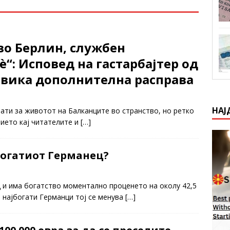
во Берлин, службен
ѐ“: Исповед на гастарбајтер од
звика дополнителна расправа
НАЈ
ати за животот на Балканците во странство, но ретко
нието кај читателите и
[…]
богатиот Германец?
ц и има богатство моментално проценето на околу 42,5
а најбогати Германци тој се менува
[…]