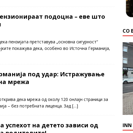
пензионираат подоцна – еве што
и
СО 
ека пензијата претставува „основна сигурност“
јките покажува дека, особено во Источна Германија,
рманија под удар: Истражување
на мрежа
ткрива дека мрежа од околу 120 онлајн страници за
ија – без потребната лиценца. Зад
[…]
 успехот на детето зависи од
INN
а родителите!