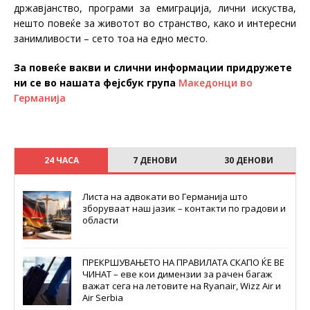
државјанство, програми за емиграција, лични искуства,
нешто повеќе за животот во странство, како и интересни
занимливости – сето тоа на едно место.
За повеќе вакви и слични информации придружете
ни се во нашата фејсбук група
Македонци во
Германија
24 ЧАСА
7 ДЕНОВИ
30 ДЕНОВИ
Листа на адвокати во Германија што
зборуваат наш јазик – контакти по градови и
области
ПРЕКРШУВАЊЕТО НА ПРАВИЛАТА СКАПО ЌЕ ВЕ
ЧИНАТ – еве кои димензии за рачен багаж
важат сега на летовите на Ryanair, Wizz Air и
Air Serbia