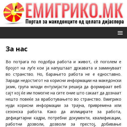
За нас
Во потрага по подобра работа и живот, сѐ поголем е
бројот на луѓе кои ја напуштаат државата и заминуваат
во странство. Но, б
арањето работа не е едноставно.
Заради недостигот на корисни информации на македонски
јазик, група млади ентузијасти решија да формираат веб
сајт кој ќе им помогне на сите оние што сакаат да дознаат
нешто повеќе за вработувањето во странство.
Емигрико
нуди корисни информации за трајна, привремена или
сезонска работа. Како да аплицирате за работа,
дефицитарни кадри, потребни документи, квалификации,
работни дозволи, дозволи за престој, добивање