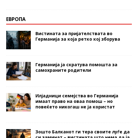
ЕВРОПА
Вистината за пријателствата во
Германија за која ретко кој зборува
Германија ја скратува помошта за
самохраните родители
Илјадници семејства во Германија
имаат право на оваа помош – но
повеќето никогаш не ја користат
Зошто Балканот ги тера своите луѓе да
си заминат – вистината што нема да ја