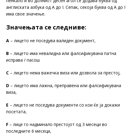
пенкало и во долниот десен агол се додава буква од
англиската азбука од А до I. Сепак, секоја буква од А до I
има свое значење.
Значењата се следниве:
А
– лицето не поседува валиден документ,
B
– лицето има невалидна или фалсификувана патна
исправа / пасош
C
– лицето нема важечка виза или дозвола за престој,
D
– лицето има лажна, преправена или фалсификувана
виза,
Е
– лицето не поседува документи со кои ќе ја докажи
посетата,
F
– лице го надминало престојот од 3 месеци во
последните 6 месеци,