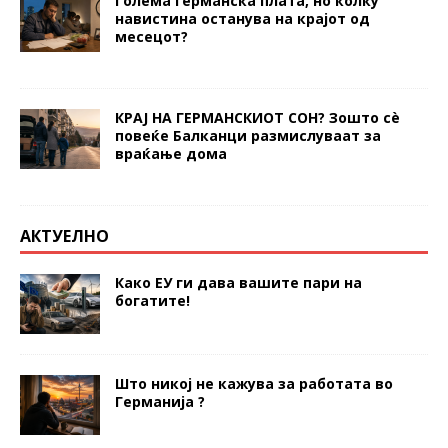
Голема германска плата, но колку
навистина останува на крајот од
месецот?
КРАЈ НА ГЕРМАНСКИОТ СОН? Зошто сè
повеќе Балканци размислуваат за
враќање дома
АКТУЕЛНО
Како ЕУ ги дава вашите пари на
богатите!
Што никој не кажува за работата во
Германија ?