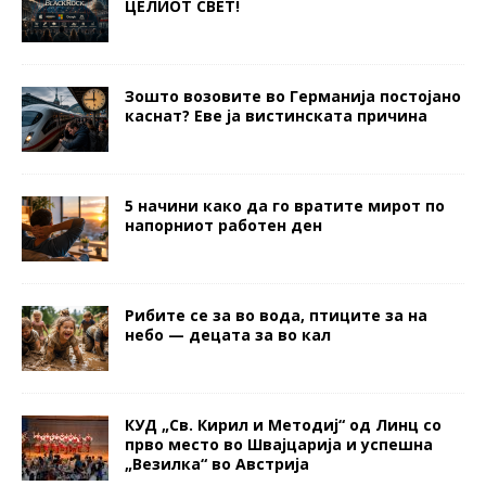
ЦЕЛИОТ СВЕТ!
Зошто возовите во Германија постојано
каснат? Еве ја вистинската причина
5 начини како да го вратите мирот по
напорниот работен ден
Рибите се за во вода, птиците за на
небо — децата за во кал
КУД „Св. Кирил и Методиј“ од Линц со
прво место во Швајцарија и успешна
„Везилка“ во Австрија