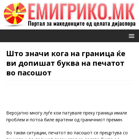
Што значи кога на граница ќе
ви допишат буква на печатот
во пасошот
Веројатно многу луѓе кои патувале преку граница имале
проблем и потоа биле вратени од граничниот премин.
Во такви ситуации, печатот во пасошот се прецртува со