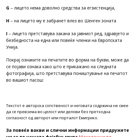
G
– лицето нема доволно средства за егзистенција,
H
– на лицето му е забранет влез во Шенген зоната
I
– лицето претставува закана за јавниот ред, здравјето и
безбедноста на една или повеќе членки на Европската
Унија.
Покрај ознаките на печатите во форма на букви, може да
се појави ознака како што е прикажано на следната
фотографија, што претставува поништување на печатот
во вашиот пасош:
Текстот е авторска сопственост и неговата содржина не смее
да се превзема во целост или делови без претходна
согласност од авторот или порталот Емигрико.
За повеќе вакви и слични информации придружете
ни се во нашата фејсбук група
Македонци во