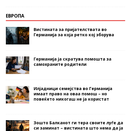
ЕВРОПА
Вистината за пријателствата во
Германија за која ретко кој зборува
Германија ја скратува помошта за
самохраните родители
Илјадници семејства во Германија
имаат право на оваа помош – но
повеќето никогаш не ја користат
Зошто Балканот ги тера своите луѓе да
си заминат – вистината што нема да ја