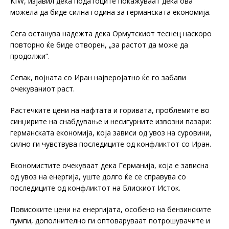
KfW, изјавил дека податоците покажуваат дека ова
можела да биде силна година за германската економија.
Сега останува надежта дека Ормутскиот теснец наскоро
повторно ќе биде отворен, „за растот да може да
продолжи“.
Сепак, војната со Иран најверојатно ќе го забави
очекуваниот раст.
Растечките цени на нафтата и горивата, проблемите во
синџирите на снабдување и несигурните извозни пазари:
германската економија, која зависи од увоз на суровини,
силно ги чувствува последиците од конфликтот со Иран.
Економистите очекуваат дека Германија, која е зависна
од увоз на енергија, уште долго ќе се справува со
последиците од конфликтот на Блискиот Исток.
Повисоките цени на енергијата, особено на бензинските
пумпи, дополнително ги оптоваруваат потрошувачите и