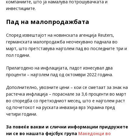
компаниите, што ја намалува потрошувачката и
инвестициите.
Пад на малопродажбата
Според извештајот на новинската агенција Reuters,
германската малопродажба неочекувано паднала во
март, што претставува најголем пад во последните три и
пол години.
Прилагодено на инфлацијата, падот изнесувал два
проценти – најголем пад од октомври 2022 година.
Дополнително, увозните цени – кои се сметаат за знак на
растечка инфлација – пораснале за 3,6 проценти во март
во споредба со претходниот месец, што е најголем раст
од почетокот на руската инвазија врз Украина пред
четири години.
За повеќе вакви и слични информации придружете
ни се во нашата фејсбук група
Македонци во