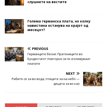
слушнете на вестите
Голема германска плата, но колку
навистина останува на крајот од
месецот?
PREVIOUS
Германците бесни: Пратениците во
Бундестагот повторно си ги зголемуваат
платите
NEXT
Рибите се за во вода, птиците за на небо —
децата за во кал