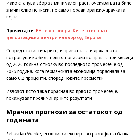
Иако станува збор за минимален раст, очекувањата биле
значително пониски, не само поради иранско-ирачката
војна.
Прочитајте:
ЕУ се договори: Ќе се отвораат
депортациски центри надвор од Европа
Според статистичарите, и приватната и државната
потрошувачка биле нешто повисоки во првите три месеци
од 2026 година отколку во последното тромесечје од
2025 година, кога германската економија пораснала за
само 0,2 проценти, според новите пресметки.
Извозот исто така пораснал во првото тромесечје,
покажуваат прелиминарните резултати.
Мрачни прогнози за остатокот од
годината
Sebastian Wanke, економски експерт во развојната банка