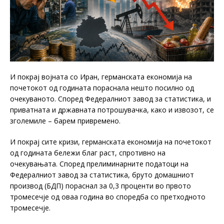
И покрај војната со Иран, германската економија на
почетокот од годината пораснала нешто посилно од
очекуваното. Според Федералниот завод за статистика, и
приватната и државната потрошувачка, како и извозот, се
зголемиле – барем привремено.
И покрај сите кризи, германската економија на почетокот
од годината бележи благ раст, спротивно на
очекувањата. Според прелиминарните податоци на
Федералниот завод за статистика, бруто домашниот
производ (БДП) пораснал за 0,3 проценти во првото
тромесечје од оваа година во споредба со претходното
тромесечје.