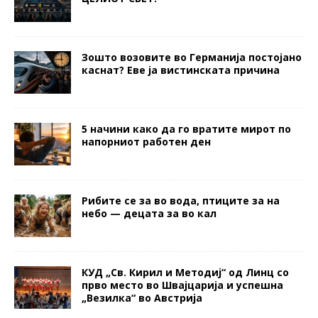
Зошто возовите во Германија постојано
каснат? Еве ја вистинската причина
5 начини како да го вратите мирот по
напорниот работен ден
Рибите се за во вода, птиците за на
небо — децата за во кал
КУД „Св. Кирил и Методиј“ од Линц со
прво место во Швајцарија и успешна
„Везилка“ во Австрија