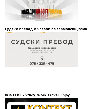
Судски превод и часови по германски јазик
KONTEXT – Study. Work.Travel. Enjoy