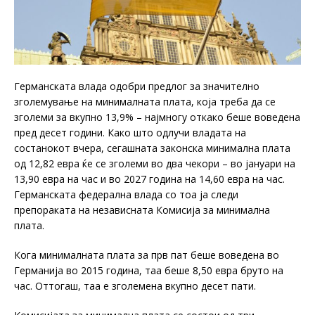
Германската влада одобри предлог за значително
зголемување на минималната плата, која треба да се
зголеми за вкупно 13,9% – најмногу откако беше воведена
пред десет години. Како што одлучи владата на
состанокот вчера, сегашната законска минимална плата
од 12,82 евра ќе се зголеми во два чекори – во јануари на
13,90 евра на час и во 2027 година на 14,60 евра на час.
Германската федерална влада со тоа ја следи
препораката на независната Комисија за минимална
плата.
Кога минималната плата за прв пат беше воведена во
Германија во 2015 година, таа беше 8,50 евра бруто на
час. Оттогаш, таа е зголемена вкупно десет пати.