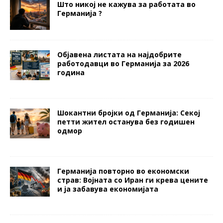
Што никој не кажува за работата во
Германија ?
Објавена листата на најдобрите
работодавци во Германија за 2026
година
Шокантни бројки од Германија: Секој
петти жител останува без годишен
одмор
Германија повторно во економски
страв: Војната со Иран ги крева цените
и ја забавува економијата