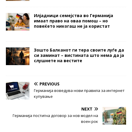
Илјадници семејства во Германија
имаат право на оваа помош – но
повеќето никогаш не ја користат
Зошто Балканот ги тера своите луѓе да
си заминат – вистината што нема да ја
слушнете на вестите
PREVIOUS
Германија воведува нови правила за интернет
купување
NEXT
Германија постигна договор за нов модел на
воен рок