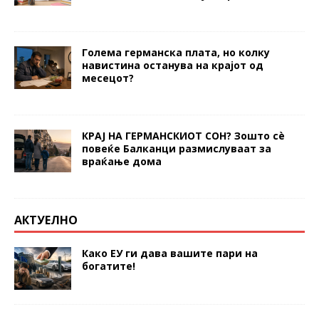
Голема германска плата, но колку
навистина останува на крајот од
месецот?
КРАЈ НА ГЕРМАНСКИОТ СОН? Зошто сè
повеќе Балканци размислуваат за
враќање дома
АКТУЕЛНО
Како ЕУ ги дава вашите пари на
богатите!