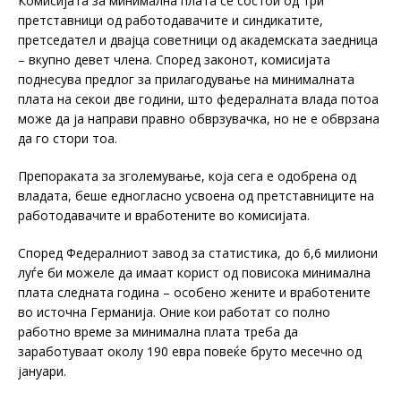
Комисијата за минимална плата се состои од три
претставници од работодавачите и синдикатите,
претседател и двајца советници од академската заедница
– вкупно девет члена. Според законот, комисијата
поднесува предлог за прилагодување на минималната
плата на секои две години, што федералната влада потоа
може да ја направи правно обврзувачка, но не е обврзана
да го стори тоа.
Препораката за зголемување, која сега е одобрена од
владата, беше едногласно усвоена од претставниците на
работодавачите и вработените во комисијата.
Според Федералниот завод за статистика, до 6,6 милиони
луѓе би можеле да имаат корист од повисока минимална
плата следната година – особено жените и вработените
во источна Германија. Оние кои работат со полно
работно време за минимална плата треба да
заработуваат околу 190 евра повеќе бруто месечно од
јануари.