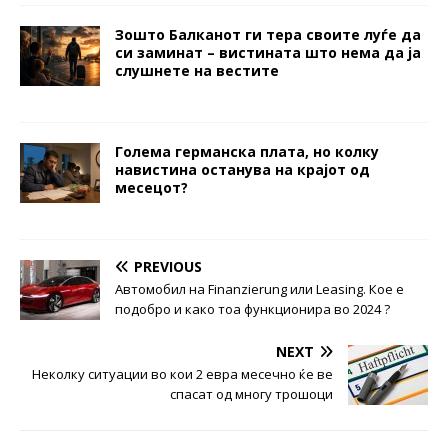
Зошто Балканот ги тера своите луѓе да
си заминат – вистината што нема да ја
слушнете на вестите
Голема германска плата, но колку
навистина останува на крајот од
месецот?
PREVIOUS
Автомобил на Finanzierung или Leasing. Кое е
подобро и како тоа функционира во 2024 ?
NEXT
Неколку ситуации во кои 2 евра месечно ќе ве
спасат од многу трошоци