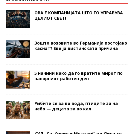
ОВА Е КОМПАНИЈАТА ШТО ГО УПРАВУВА
ЦЕЛИОТ СВЕТ!
Зошто возовите во Германија постојано
каснат? Еве ја вистинската причина
5 начини како да го вратите мирот по
напорниот работен ден
Рибите се за во вода, птиците за на
небо — децата за во кал
КУД „Св. Кирил и Методиј“ од Линц со