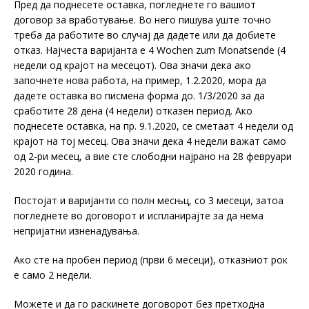
Пред да поднесете оставка, погледнете го вашиот
договор за вработување. Во него пишува уште точно
треба да работите во случај да дадете или да добиете
отказ. Најчеста варијанта е 4 Wochen zum Monatsende (4
недели од крајот на месецот). Ова значи дека ако
започнете нова работа, на пример, 1.2.2020, мора да
дадете оставка во писмена форма до. 1/3/2020 за да
сработите 28 дена (4 недели) отказен период. Ако
поднесете оставка, на пр. 9.1.2020, се сметаат 4 недели од
крајот на тој месец. Ова значи дека 4 недели важат само
од 2-ри месец, а вие сте слободни најрано на 28 февруари
2020 година.
Постојат и варијанти со полн месњц, со 3 месеци, затоа
погледнете во договорот и испланирајте за да нема
непријатни изненадувања.
Ако сте на пробен период (први 6 месеци), отказниот рок
е само 2 недели.
Можете и да го раскинете договорот без претходна