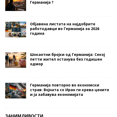
Германија ?
Објавена листата на најдобрите
работодавци во Германија за 2026
година
Шокантни бројки од Германија: Секој
петти жител останува без годишен
одмор
Германија повторно во економски
страв: Војната со Иран ги крева цените
и ја забавува економијата
ЗАНИМЛИВОСТИ