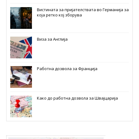
Вистината за пријателствата во Германија за
која ретко кој зборува
Виза за Англија
Работна дозвола за Франција
Како до работна дозвола за Швајцарија