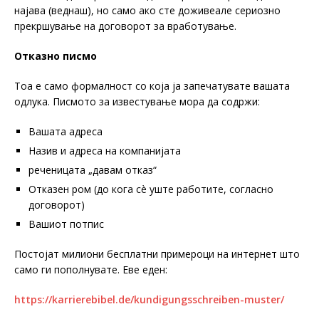
најава (веднаш), но само ако сте доживеале сериозно
прекршување на договорот за вработување.
Отказно писмо
Тоа е само формалност со која ја запечатувате вашата
одлука. Писмото за известување мора да содржи:
Вашата адреса
Назив и адреса на компанијата
реченицата „давам отказ“
Отказен ром (до кога сè уште работите, согласно
договорот)
Вашиот потпис
Постојат милиони бесплатни примероци на интернет што
само ги пополнувате. Еве еден:
https://karrierebibel.de/kundigungsschreiben-muster/