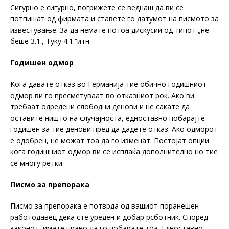
Сигурно е сигурно, погрижете се веднаш да ви се
потпишат од фирмата и ставете го датумот на писмото за
известување. За да немате потоа дискусии од типот „не
беше 3.1., Туку 4.1.“итн.
Годишен одмор
Кога давате отказ во Германија тие обично годишниот
одмор ви го пресметуваат во отказниот рок. Ако ви
требаат одредени слободни денови и не сакате да
оставите ништо на случајноста, едноставно побарајте
годишен за тие денови пред да дадете отказ. Ако одморот
е одобрен, не можат тоа да го изменат. Постојат опции
кога годишниот одмор ви се исплаќа дополнително но тие
се многу ретки.
Писмо за препорака
Писмо за препорака е потврда од вашиот поранешен
работодавец дека сте уреден и добар рсботник. Според
законот, имате право да го побарате тоа. Едноставно