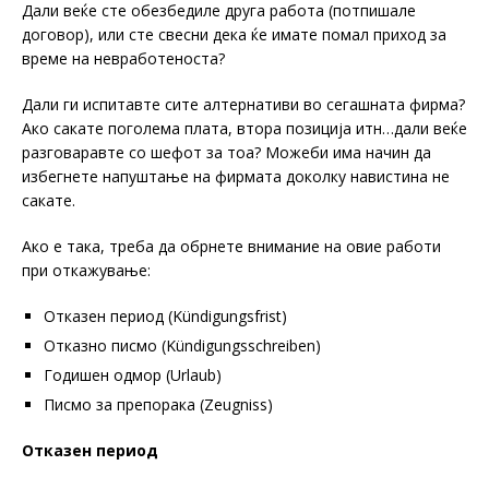
Дали веќе сте обезбедиле друга работа (потпишале
договор), или сте свесни дека ќе имате помал приход за
време на невработеноста?
Дали ги испитавте сите алтернативи во сегашната фирма?
Ако сакате поголема плата, втора позиција итн…дали веќе
разговаравте со шефот за тоа? Можеби има начин да
избегнете напуштање на фирмата доколку навистина не
сакате.
Ако е така, треба да обрнете внимание на овие работи
при откажување:
Отказен период (Kündigungsfrist)
Отказно писмо (Kündigungsschreiben)
Годишен одмор (Urlaub)
Писмо за препорака (Zeugniss)
Отказен период