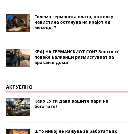
Голема германска плата, но колку
навистина останува на крајот од
месецот?
КРАЈ НА ГЕРМАНСКИОТ СОН? Зошто сè
повеќе Балканци размислуваат за
враќање дома
АКТУЕЛНО
Како ЕУ ги дава вашите пари на
богатите!
Што никој не кажува за работата во