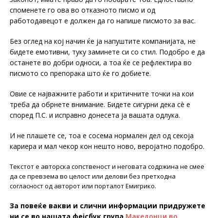
споменете го ова во отказното писмо и од
работодавецот е должен да го напише писмото за вас.
Без оглед на кој начин ќе ја напуштите компанијата, не
бидете емотивни, туку заминете си со стил. Подобро е да
останете во добри односи, а тоа ќе се рефлектира во
писмото со препорака што ќе го добиете.
Овие се најважните работи и критичните точки на кои
треба да обрнете внимание. Бидете сигурни дека сè е
според П.С. и исправно донесета ја вашата одлука.
И не плашете се, тоа е сосема нормален дел од секоја
кариера и мал чекор кон нешто ново, веројатно подобро.
Текстот е авторска сопственост и неговата содржина не смее
да се превзема во целост или делови без претходна
согласност од авторот или порталот Емигрико.
За повеќе вакви и слични информации придружете
ни се во нашата фејсбук група
Македонци во