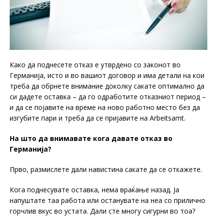
Како да поднесете отказ е утврдено со законот во
Германија, исто и во вашиот договор и има детали на кои
треба да обрнете внимание доколку сакате оптимално да
си дадете оставка – да го одработите отказниот период –
и да се појавите на време на ново работно место без да
изгубите пари и треба да се пријавите на Аrbeitsamt.
На што да внимавате кога давате отказ во
Германија?
Прво, размислете дали навистина сакате да се откажете.
Кога поднесувате оставка, нема враќање назад. Ја
напуштате таа работа или останувате на неа со прилично
горчлив вкус во устата. Дали сте многу сигурни во тоа?