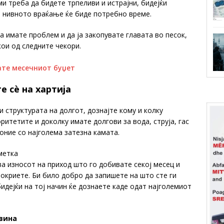
 треба да бидете трпеливи и истрајни, бидејќи
за нивното враќање ќе биде потребно време.
а имате проблем и да ја закопувате главата во песок,
ои од следните чекори.
ате месечниот буџет
е сè на хартија
и структурата на долгот, дознајте кому и колку
итетите и доколку имате долгови за вода, струја, гас
 оние со најголема затезна камата.
метка
ва износот на приход што го добивате секој месец и
окриете. Би било добро да запишете на што сте ги
идејќи на тој начин ќе дознаете каде одат најголемиот
овина