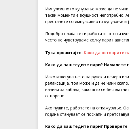
Импулсивното купување може да не чини н
такви моменти е всушност непотребно. Ак
престанете со импулсивното купување и ј
Подобро плаќајте ги работите што ги куп
често не чувствуваме колку пари нависти
Тука прочитајте:
Како да остварите 
Како да заштедите пари? Намалете 
Иако излегувањето на ручек и вечера или
релаксација, тоа може и да не чини скапо
начини за забава, како што се бесплатни
отворено.
Ако пушите, работете на откажување. Осв
година стануваат се поскапи и претставу
Како да заштедите пари? Проверете