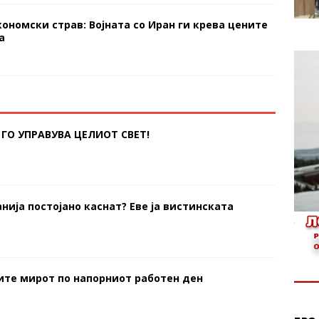
кономски страв: Војната со Иран ги крева цените
а
ГО УПРАВУВА ЦЕЛИОТ СВЕТ!
нија постојано каснат? Еве ја вистинската
тите мирот по напорниот работен ден