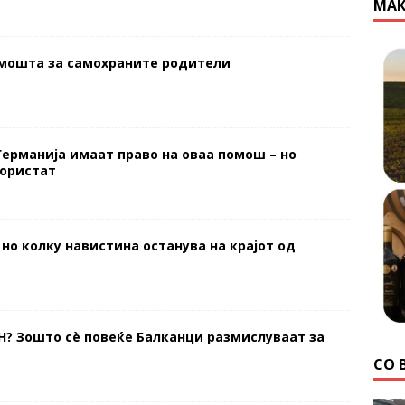
МАК
омошта за самохраните родители
Германија имаат право на оваа помош – но
користат
 но колку навистина останува на крајот од
Н? Зошто сè повеќе Балканци размислуваат за
СО 