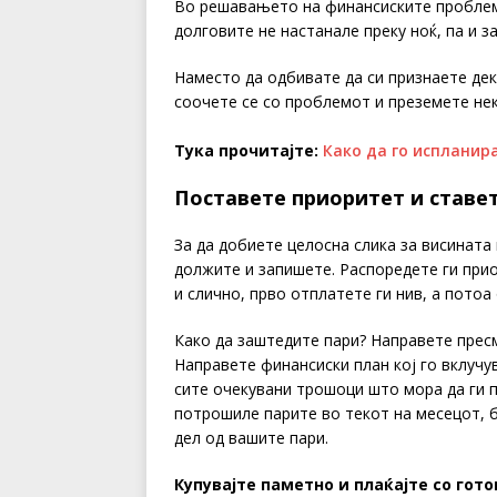
Во решавањето на финансиските проблеми
долговите не настанале преку ноќ, па и 
Наместо да одбивате да си признаете дек
соочете се со проблемот и преземете нек
Тука прочитајте:
Како да го испланир
Поставете приоритет и ставет
За да добиете целосна слика за висината 
должите и запишете. Распоредете ги приор
и слично, прво отплатете ги нив, а потоа
Како да заштедите пари? Направете прес
Направете финансиски план кој го вклучу
сите очекувани трошоци што мора да ги п
потрошиле парите во текот на месецот, б
дел од вашите пари.
Купувајте паметно и плаќајте со гот