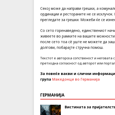
Секој може да направи грешки, а комунал
ординации и рестораните не се исклучок. 
прегледате за грешки. Можеби ќе се изне
Со сето горенаведено, единствениот начи
живеете во рамките на вашите можности 
после сето тоа сè уште не можете да заш
долгови, побарајте стручна помош.
Текстот е авторска сопственост и неговата 
претходна согласност од авторот или портал
За повеќе вакви и слични информаци
група
Македонци во Германија
ГЕРМАНИЈА
Вистината за пријателств