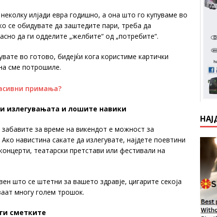
еколку илјади евра годишно, а она што го купуваме во
о се обидувате да заштедите пари, треба да
асно да ги одделите „желбите“ од „потребите“.
увате во готово, бидејќи кога користиме картички
на сме потрошиле.
пасивни примања?
ги излегувањата и лошите навики
НАЈ
 забавите за време на викендот е можност за
. Ако навистина сакате да излегувате, најдете поевтини
 концерти, театарски претстави или фестивали на
ен што се штетни за вашето здравје, цигарите секоја
ваат многу голем трошок.
 ги сметките