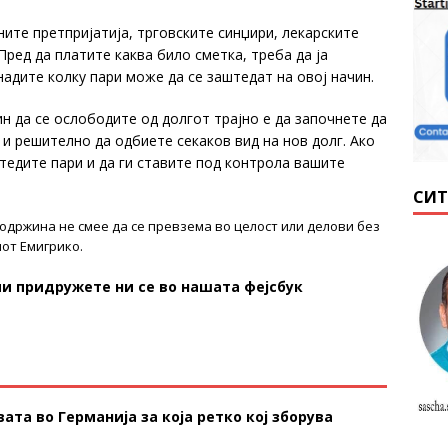
ните претпријатија, трговските синџири, лекарските
Пред да платите каква било сметка, треба да ја
надите колку пари може да се заштедат на овој начин.
н да се ослободите од долгот трајно е да започнете да
и решително да одбиете секаков вид на нов долг. Ако
тедите пари и да ги ставите под контрола вашите
СИТ
содржина не смее да се превзема во целост или делови без
от Емигрико.
и придружете ни се во нашата фејсбук
ата во Германија за која ретко кој зборува