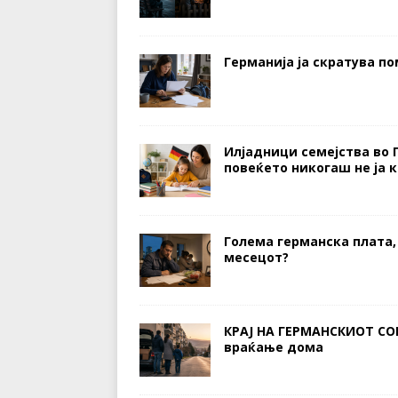
Германија ја скратува п
Илјадници семејства во 
повеќето никогаш не ја 
Голема германска плата,
месецот?
КРАЈ НА ГЕРМАНСКИОТ СО
враќање дома