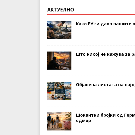
АКТУЕЛНО
Како ЕУ ги дава вашите п
Што никој не кажува за р
Објавена листата на нај
Шокантни бројки од Герм
одмор