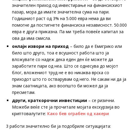
значителен приход од инвестирање на финансискиот
пазар, мора да имате значителна сума на пари.
Годишниот раст од 3% на 5.000 евра нема да ви
помогне да постигнете финансиска независност. 50.000
евра е друга приказна. Па ми треба повеќе капитал за
ова да има смисла.
онлајн извори на приход
– било да е Емигрико или
било што друго, тоа е всушност работа што ја
вложувате со надеж дека еден ден ќе можете да
заработите пари од неа. Што се однесува до мојот
блог, вложениот труд не е во никаква врска со
приходот што го остварувам од него. Не сакам ни да ја
знам саатницата, ако воопшто би можел да ја
пресметам.
други, краткорочни инвестиции
– се ризични.
Можеби веќе сте ја прочитале мојата екскурзија во
криптовалутите:
Како бев ограбен од хакери
3 работи значително би ја подобриле ситуацијата: