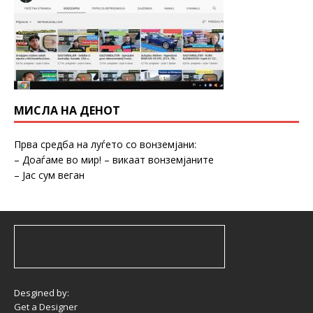
МИСЛА НА ДЕНОТ
Прва средба на луѓето со вонземјани:
– Доаѓаме во мир! – викаат вонземјаните
– Јас сум веган
Desgined by:
Get a Designer