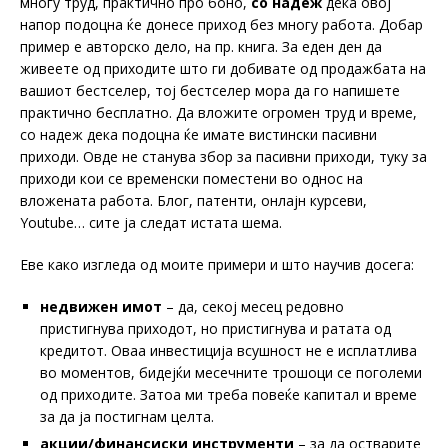
многу труд, практично про боно,
со надеж
дека овој
напор подоцна ќе донесе приход без многу работа. Добар
пример е авторско дело, на пр. книга. За еден ден да
живеете од приходите што ги добивате од продажбата на
вашиот бестселер, тој бестселер мора да го напишете
практично бесплатно. Да вложите огромен труд и време,
со надеж дека подоцна ќе имате вистински пасивни
приходи. Овде не станува збор за пасивни приходи, туку за
приходи кои се временски поместени во однос на
вложената работа. Блог, патенти, онлајн курсеви,
Youtube… сите ја следат истата шема.
Еве како изгледа од моите примери и што научив досега:
недвижен имот
– да, секој месец редовно
пристигнува приходот, но пристигнува и ратата од
кредитот. Оваа инвестиција всушност не е исплатлива
во моментов, бидејќи месечните трошоци се поголеми
од приходите. Затоа ми треба повеќе капитал и време
за да ја постигнам целта.
акции/финансиски инструменти
– за да остварите