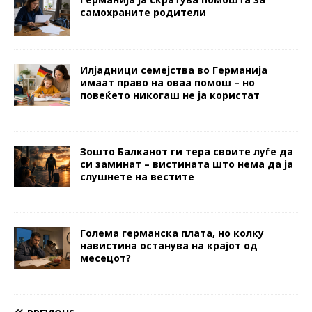
самохраните родители
Илјадници семејства во Германија
имаат право на оваа помош – но
повеќето никогаш не ја користат
Зошто Балканот ги тера своите луѓе да
си заминат – вистината што нема да ја
слушнете на вестите
Голема германска плата, но колку
навистина останува на крајот од
месецот?