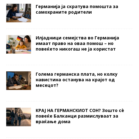
Германија ја скратува помошта за
самохраните родители
Илјадници семејства во Германија
имаат право на оваа помош – но
повеќето никогаш не ја користат
Голема германска плата, но колку
навистина останува на крајот од
месецот?
КРАЈ НА ГЕРМАНСКИОТ СОН? Зошто сè
повеќе Балканци размислуваат за
враќање дома