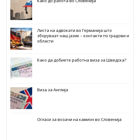
Како до работа во Словенија
Листа на адвокати во Германија што
зборуваат наш јазик – контакти по градови и
области
Како да добиете работна виза за Шведска?
Виза за Англија
Огласи за возачи на камион во Словенија