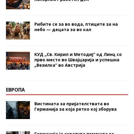
Рибите се за во вода, птиците за на
небо — децата за во кал
КУД „Св. Кирил и Методиј“ од Линц со
прво место во Швајцарија и успешна
„Везилка“ во Австрија
ЕВРОПА
Вистината за пријателствата во
Германија за која ретко кој зборува
Германија ја скратува помошта за