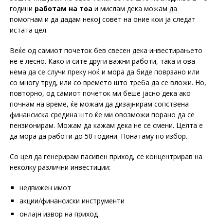
години
работам на тоа
и мислам дека можам да
помогнам и да дадам некој совет на оние кои ја следат
истата цел.
Веќе од самиот почеток бев свесен дека инвестирањето
не е лесно. Како и сите други важни работи, така и ова
нема да се случи преку ноќ и мора да биде поврзано или
со многу труд, или со времето што треба да се вложи. Но,
повторно, од самиот почеток ми беше јасно дека ако
почнам на време, ќе можам да дизајнирам сопствена
финансиска средина што ќе ми овозможи порано да се
пензионирам. Можам да кажам дека не се смени. Целта е
да мора да работи до 50 години. Понатаму по избор.
Со цел да генерирам пасивен приход, се концентрирав на
неколку различни инвестиции:
недвижен имот
акции/финансиски инструменти
онлајн извор на приход