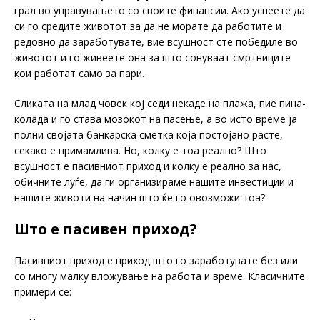
грал во управувањето со своите финансии. Ако успеете да
си го средите животот за да не морате да работите и
редовно да заработувате, вие всушност сте победиле во
животот и го живеете она за што сонуваат смртниците
кои работат само за пари.
Сликата на млад човек кој седи некаде на плажа, пие пина-
колада и го става мозокот на пасење, а во исто време ја
полни својата банкарска сметка која постојано расте,
секако е примамлива. Но, колку е тоа реално? Што
всушност е пасивниот приход и колку е реално за нас,
обичните луѓе, да ги организираме нашите инвестиции и
нашите животи на начин што ќе го овозможи тоа?
Што е пасивен приход?
Пасивниот приход е приход што го заработувате без или
со многу малку вложување на работа и време. Класичните
примери се: