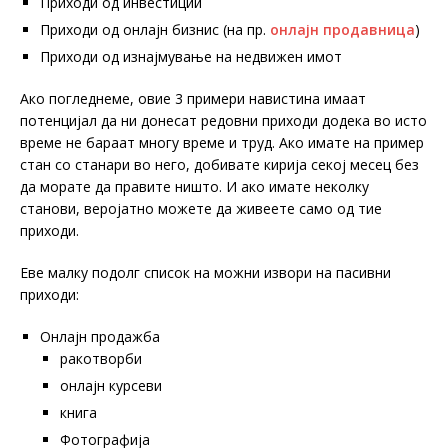
Приходи од инвестиции
Приходи од онлајн бизнис (на пр.
онлајн продавница
)
Приходи од изнајмување на недвижен имот
Ако погледнеме, овие 3 примери навистина имаат
потенцијал да ни донесат редовни приходи додека во исто
време не бараат многу време и труд. Ако имате на пример
стан со станари во него, добивате кирија секој месец без
да морате да правите ништо. И ако имате неколку
станови, веројатно можете да живеете само од тие
приходи.
Еве малку подолг список на можни извори на пасивни
приходи:
Онлајн продажба
ракотворби
онлајн курсеви
книга
Фотографија