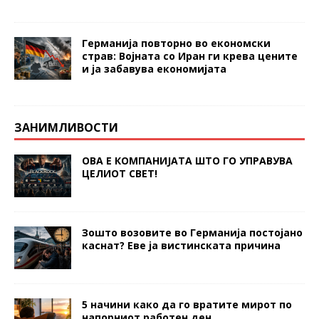
Германија повторно во економски
страв: Војната со Иран ги крева цените
и ја забавува економијата
ЗАНИМЛИВОСТИ
ОВА Е КОМПАНИЈАТА ШТО ГО УПРАВУВА
ЦЕЛИОТ СВЕТ!
Зошто возовите во Германија постојано
каснат? Еве ја вистинската причина
5 начини како да го вратите мирот по
напорниот работен ден