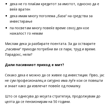
дека не го плаќам кредитот за имотот, односно да е
веќе вратен
дека имам многу поголема „база“ на средства за
инвестирање
па посветам многу повеќе време секој ден кое
нажалост го немам
Мислам дека ја разбирате поентата. За да остварите
„пасивни“ приходи потребни ви се пари, труд и време.
Парадокс, нели?
Дали пасивниот приход е мит?
Секако дека е можно да се живее од инвестиции. Прво, јас
не сум професионалец и сигурно има луѓе кои се повешти
и знаат како да извлечат повеќе од помалку.
Што се однесува до мојата стратегија, продолжувам до
целта да се пензионирам на 50 години.