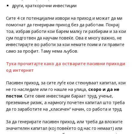
други, краткорочни инвестиции
Сите 4 се потенцијални извори на приход и можат да ми
помогнат да генерирам приход без да работам. Покрај
тоа, избрав работи кои барем малку ги разбирам и за кои
сум подготвен да научам повеќе. Ова е многу важно, не
инвестирајте во работи за кои немате поим и ги правите
само за профит. Таму нема љубов.
Тука прочитајте како да остварите пасивни приходи
од интернет
Пасивен приход, за сите луѓе кои стекнуваат капитал, кои
не го наследиле или го нашле на улица,
скоро и да не
постои
. Сите овие инвестиции бараат труд, учење,
преземање ризик, а најмногу почетен капитал што треба
да го заработите на „класичен“ начин, со работа и труд.
За да генерирате пасивен приход, или треба да вложите
значителен капитал (кој повеќето од нас го немаат) или