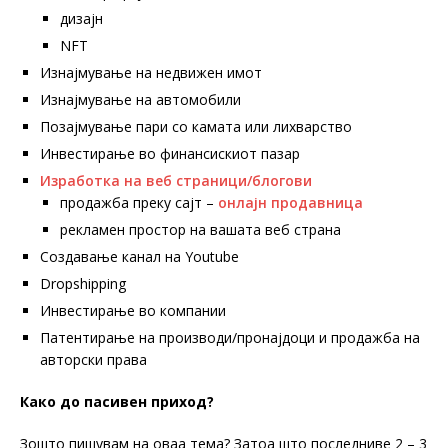
дизајн
NFT
Изнајмување на недвижен имот
Изнајмување на автомобили
Позајмување пари со камата или лихварство
Инвестирање во финансискиот пазар
Изработка на веб страници/блогови
продажба преку сајт –
онлајн продавница
рекламен простор на вашата веб страна
Создавање канал на Youtube
Dropshipping
Инвестирање во компании
Патентирање на производи/пронајдоци и продажба на
авторски права
Како до пасивен приход?
Зошто пишувам на оваа тема? Затоа што последниве 2 – 3