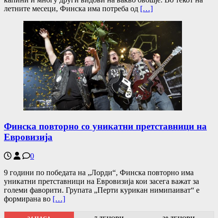
летните месеци, Финска има потреба од
[…]
Финска повторно со уникатни претставници на
Евровизија
0
9 години по победата на „Лорди“, Финска повторно има
уникатни претставници на Евровизија кои засега важат за
големи фаворити. Групата „Перти курикан нимипаиват“ е
формирана во
[…]