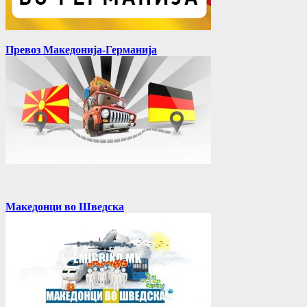
Превоз Македонија-Германија
Македонци во Шведска