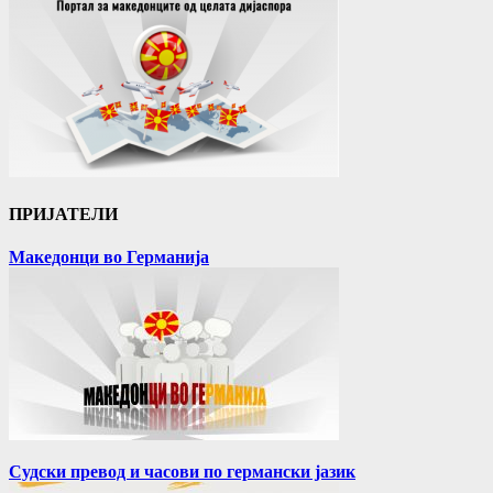
ПРИЈАТЕЛИ
Македонци во Германија
Судски превод и часови по германски јазик