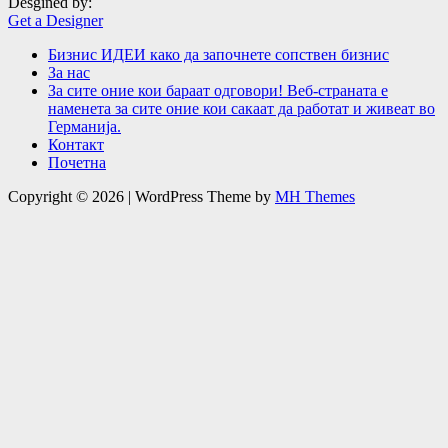
Desgined by:
Get a Designer
Бизнис ИДЕИ како да започнете сопствен бизнис
За нас
За сите оние кои бараат одговори! Веб-страната е
наменета за сите оние кои сакаат да работат и живеат во
Германија.
Контакт
Почетна
Copyright © 2026 | WordPress Theme by
MH Themes