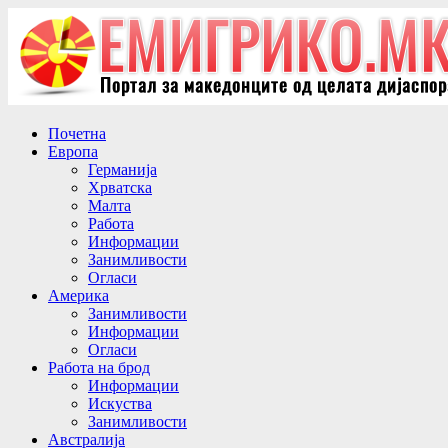
Почетна
Европа
Германија
Хрватска
Малта
Работа
Информации
Занимливости
Огласи
Америка
Занимливости
Информации
Огласи
Работа на брод
Информации
Искуства
Занимливости
Австралија