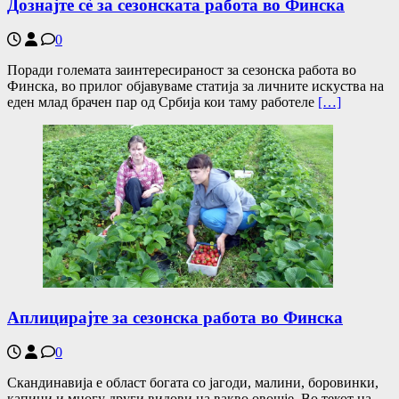
Дознајте сѐ за сезонската работа во Финска
0
Поради големата заинтересираност за сезонска работа во
Финска, во прилог објавуваме статија за личните искуства на
еден млад брачен пар од Србија кои таму работеле
[…]
Аплицирајте за сезонска работа во Финска
0
Скандинавија е област богата со јагоди, малини, боровинки,
капини и многу други видови на вакво овошје. Во текот на