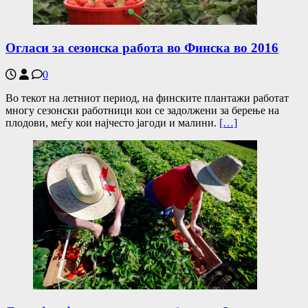
Огласи за сезонска работа во Финска во 2016
0
Во текот на летниот период, на финските плантажи работат
многу сезонски работници кои се задолжени за берење на
плодови, меѓу кои најчесто јагоди и малини.
[…]