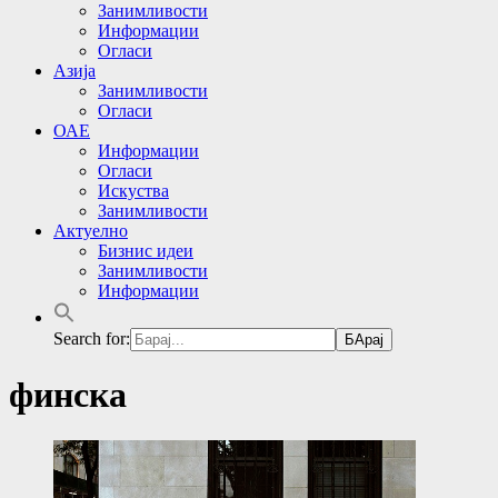
Занимливости
Информации
Огласи
Азија
Занимливости
Огласи
ОАЕ
Информации
Огласи
Искуства
Занимливости
Актуелно
Бизнис идеи
Занимливости
Информации
Search for:
финска