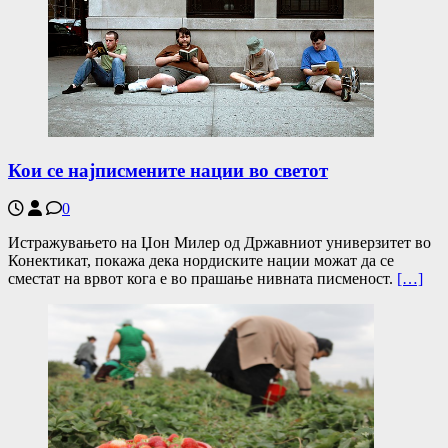
Кои се најписмените нации во светот
0
Истражувањето на Џон Милер од Државниот универзитет во
Конектикат, покажа дека нордиските нации можат да се
сместат на врвот кога е во прашање нивната писменост.
[…]