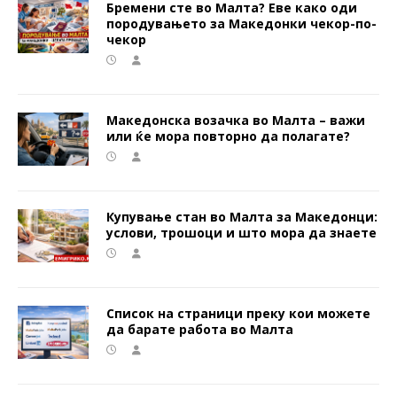
Бремени сте во Малта? Еве како оди
породувањето за Македонки чекор-по-
чекор
Македонска возачка во Малта – важи
или ќе мора повторно да полагате?
Купување стан во Малта за Македонци:
услови, трошоци и што мора да знаете
Список на страници преку кои можете
да барате работа во Малта