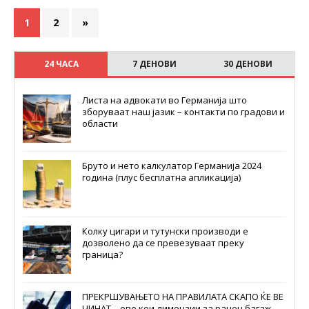
1
2
»
24 ЧАСА
7 ДЕНОВИ
30 ДЕНОВИ
Листа на адвокати во Германија што
зборуваат наш јазик – контакти по градови и
области
Бруто и нето калкулатор Германија 2024
година (плус бесплатна апликација)
Колку цигари и тутунски производи е
дозволено да се превезуваат преку
граница?
ПРЕКРШУВАЊЕТО НА ПРАВИЛАТА СКАПО ЌЕ ВЕ
ЧИНАТ – еве кои димензии за рачен багаж