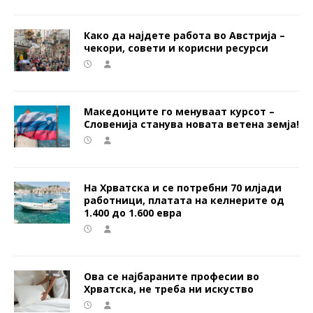
Како да најдете работа во Австрија –
чекори, совети и корисни ресурси
Македонците го менуваат курсот –
Словенија станува новата ветена земја!
На Хрватска и се потребни 70 илјади
работници, платата на келнерите од
1.400 до 1.600 евра
Ова се најбараните професии во
Хрватска, не треба ни искуство