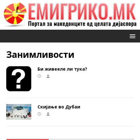
Занимливости
Би живееле ли тука?
Скијање во Дубаи