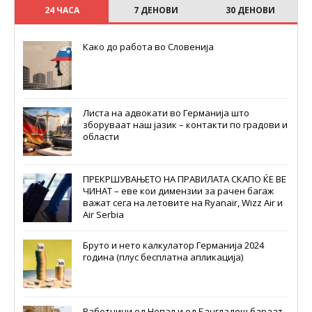
24 ЧАСА
7 ДЕНОВИ
30 ДЕНОВИ
Како до работа во Словенија
Листа на адвокати во Германија што
зборуваат наш јазик – контакти по градови и
области
ПРЕКРШУВАЊЕТО НА ПРАВИЛАТА СКАПО ЌЕ ВЕ
ЧИНАТ – еве кои димензии за рачен багаж
важат сега на летовите на Ryanair, Wizz Air и
Air Serbia
Бруто и нето калкулатор Германија 2024
година (плус бесплатна апликација)
Работници од Непал и од Бангладеш бараат