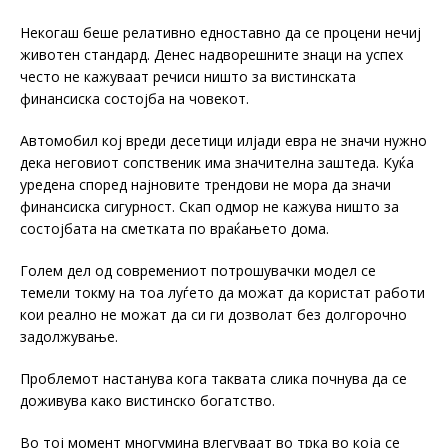
Некогаш беше релативно едноставно да се процени нечиј
животен стандард. Денес надворешните знаци на успех
често не кажуваат речиси ништо за вистинската
финансиска состојба на човекот.
Автомобил кој вреди десетици илјади евра не значи нужно
дека неговиот сопственик има значителна заштеда. Куќа
уредена според најновите трендови не мора да значи
финансиска сигурност. Скап одмор не кажува ништо за
состојбата на сметката по враќањето дома.
Голем дел од современиот потрошувачки модел се
темели токму на тоа луѓето да можат да користат работи
кои реално не можат да си ги дозволат без долгорочно
задолжување.
Проблемот настанува кога таквата слика почнува да се
доживува како вистинско богатство.
Во тој момент многумина влегуваат во трка во која се