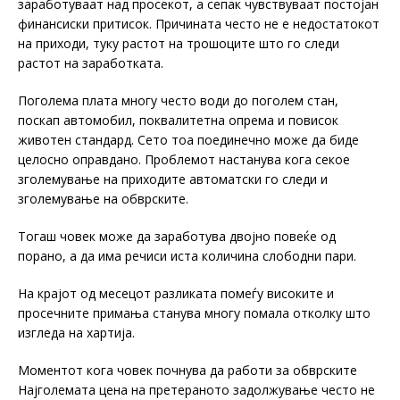
заработуваат над просекот, а сепак чувствуваат постојан
финансиски притисок. Причината често не е недостатокот
на приходи, туку растот на трошоците што го следи
растот на заработката.
Поголема плата многу често води до поголем стан,
поскап автомобил, поквалитетна опрема и повисок
животен стандард. Сето тоа поединечно може да биде
целосно оправдано. Проблемот настанува кога секое
зголемување на приходите автоматски го следи и
зголемување на обврските.
Тогаш човек може да заработува двојно повеќе од
порано, а да има речиси иста количина слободни пари.
На крајот од месецот разликата помеѓу високите и
просечните примања станува многу помала отколку што
изгледа на хартија.
Моментот кога човек почнува да работи за обврските
Најголемата цена на претераното задолжување често не