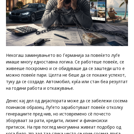
Некогаш заминувањето во Германија за повеќето луѓе
имаше многу едноставна логика. Се работеше повеќе, се
живееше поскромно и се обидуваше да се заштеди што е
можно повеќе пари. Целта не беше да се покаже успехот,
туку да се создаде. Автомобил, куќа или стан беа резултат
на години работа и откажување.
Денес кај дел од дијаспората може да се забележи сосема
поинаков образец. Луѓето заработуваат повеќе отколку
генерациите пред нив, но истовремено сè почесто
зборуваат за рати, кредити, лизинг и финансиски
притисок. На прв поглед многумина живеат подобро од
кога било. Но зад таа слика често се крие сосема друга