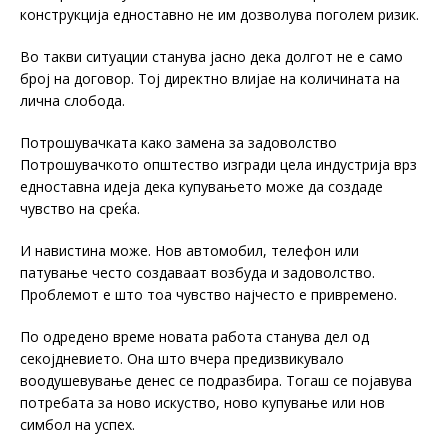
конструкција едноставно не им дозволува поголем ризик.
Во такви ситуации станува јасно дека долгот не е само
број на договор. Тој директно влијае на количината на
лична слобода.
Потрошувачката како замена за задоволство
Потрошувачкото општество изгради цела индустрија врз
едноставна идеја дека купувањето може да создаде
чувство на среќа.
И навистина може. Нов автомобил, телефон или
патување често создаваат возбуда и задоволство.
Проблемот е што тоа чувство најчесто е привремено.
По одредено време новата работа станува дел од
секојдневието. Она што вчера предизвикувало
воодушевување денес се подразбира. Тогаш се појавува
потребата за ново искуство, ново купување или нов
симбол на успех.