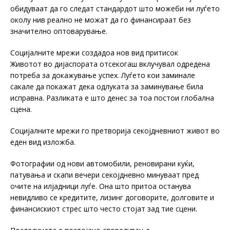
обидуваат да го следат стандардот што можеби ни луѓето
околу нив реално не можат да го финансираат без
значително оптоварување.
Социјалните мрежи создадоа нов вид притисок
Животот во дијаспората отсекогаш вклучувал одредена
потреба за докажување успех. Луѓето кои заминале
сакале да покажат дека одлуката за заминување била
исправна. Разликата е што денес за тоа постои глобална
сцена.
Социјалните мрежи го претворија секојдневниот живот во
еден вид изложба.
Фотографии од нови автомобили, реновирани куќи,
патувања и скапи вечери секојдневно минуваат пред
очите на илјадници луѓе. Она што притоа останува
невидливо се кредитите, лизинг договорите, долговите и
финансискиот стрес што често стојат зад тие сцени.