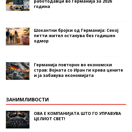
работодавци во Германија за 2026
година
Шокантни бројки од Германија: Секој
петти жител останува без годишен
одмор
Германија повторно во економски
страв: Војната со Иран ги крева цените
и ја забавува економијата
ЗАНИМЛИВОСТИ
ОВА Е КОМПАНИЈАТА ШТО ГО УПРАВУВА
ЦЕЛИОТ СВЕТ!