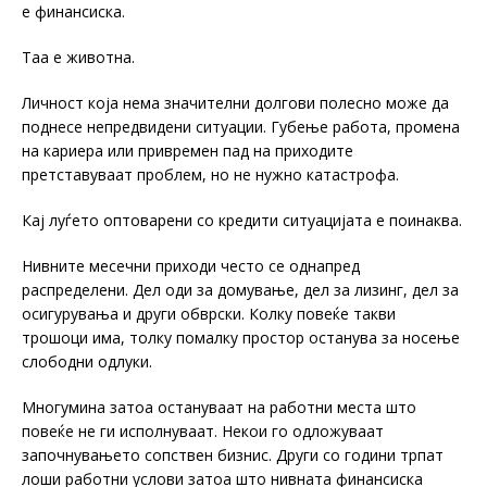
е финансиска.
Таа е животна.
Личност која нема значителни долгови полесно може да
поднесе непредвидени ситуации. Губење работа, промена
на кариера или привремен пад на приходите
претставуваат проблем, но не нужно катастрофа.
Кај луѓето оптоварени со кредити ситуацијата е поинаква.
Нивните месечни приходи често се однапред
распределени. Дел оди за домување, дел за лизинг, дел за
осигурувања и други обврски. Колку повеќе такви
трошоци има, толку помалку простор останува за носење
слободни одлуки.
Многумина затоа остануваат на работни места што
повеќе не ги исполнуваат. Некои го одложуваат
започнувањето сопствен бизнис. Други со години трпат
лоши работни услови затоа што нивната финансиска