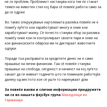
не се проблем. Проблемот настанува кога тие ќе станат
темел на животен стил кој бара сè повеќе работа само за
да се одржи.
Во такво опкружување најголемата разлика повеќе не е
помеѓу луѓето кои заработуваат многу и оние кои
заработуваат малку. Сè почесто станува збор за разлика
помеѓу оние кои ги контролираат своите пари и оние на
кои финансиските обврски им ги диктираат животните
одлуки.
Поради тоа расправата за кредитите денес не е само
прашање на лични финансии. Таа сè повеќе станува
прашање на слобода, сигурност и начинот на кој луѓето
сакаат да ги живеат годините што ги поминале работејќи
далеку од местото кое сè уште го нарекуваат дом.
За повеќе вакви и слични информации придружете
ни се во нашата фејсбук група
Македонци во
Германија