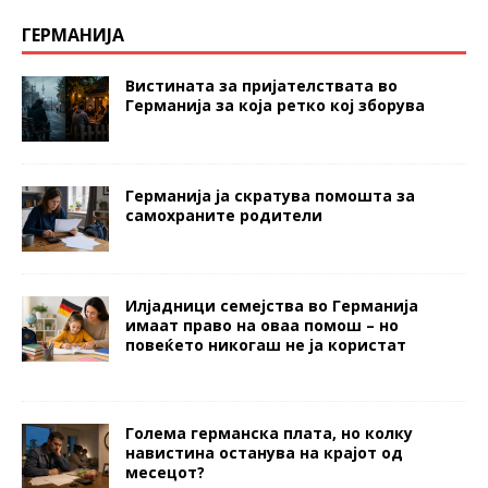
ГЕРМАНИЈА
Вистината за пријателствата во
Германија за која ретко кој зборува
Германија ја скратува помошта за
самохраните родители
Илјадници семејства во Германија
имаат право на оваа помош – но
повеќето никогаш не ја користат
Голема германска плата, но колку
навистина останува на крајот од
месецот?