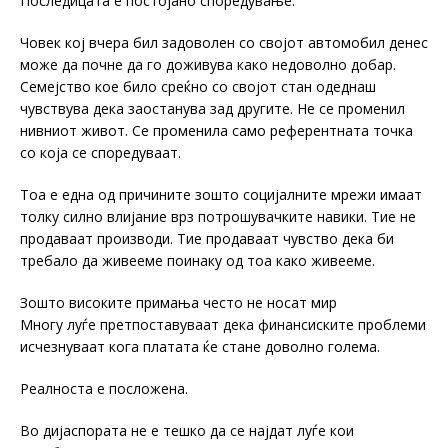
Последицата е постојано споредување.
Човек кој вчера бил задоволен со својот автомобил денес
може да почне да го доживува како недоволно добар.
Семејство кое било среќно со својот стан одеднаш
чувствува дека заостанува зад другите. Не се променил
нивниот живот. Се променила само референтната точка
со која се споредуваат.
Тоа е една од причините зошто социјалните мрежи имаат
толку силно влијание врз потрошувачките навики. Тие не
продаваат производи. Тие продаваат чувство дека би
требало да живееме поинаку од тоа како живееме.
Зошто високите примања често не носат мир
Многу луѓе претпоставуваат дека финансиските проблеми
исчезнуваат кога платата ќе стане доволно голема.
Реалноста е посложена.
Во дијаспората не е тешко да се најдат луѓе кои