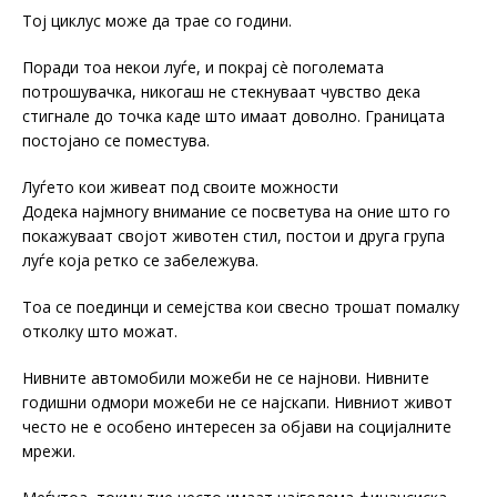
Тој циклус може да трае со години.
Поради тоа некои луѓе, и покрај сè поголемата
потрошувачка, никогаш не стекнуваат чувство дека
стигнале до точка каде што имаат доволно. Границата
постојано се поместува.
Луѓето кои живеат под своите можности
Додека најмногу внимание се посветува на оние што го
покажуваат својот животен стил, постои и друга група
луѓе која ретко се забележува.
Тоа се поединци и семејства кои свесно трошат помалку
отколку што можат.
Нивните автомобили можеби не се најнови. Нивните
годишни одмори можеби не се најскапи. Нивниот живот
често не е особено интересен за објави на социјалните
мрежи.