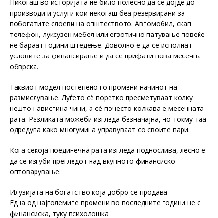
Никогаш во историјата не било полесно да се дојде до
производи и услуги кои некогаш беа резервирани за
побогатите слоеви на општеството. Автомобил, скап
телефон, луксузен мебел или егзотично патување повеќе
не бараат години штедење. Доволно е да се исполнат
условите за финансирање и да се прифати нова месечна
обврска.
Таквиот модел постепено го промени начинот на
размислување. Луѓето сè поретко пресметуваат колку
нешто навистина чини, а сè почесто колкава е месечната
рата. Разликата можеби изгледа безначајна, но токму таа
одредува како многумина управуваат со своите пари.
Кога секоја поединечна рата изгледа поднослива, лесно е
да се изгуби прегледот над вкупното финансиско
оптоварување.
Илузијата на богатство која добро се продава
Една од најголемите промени во последните години не е
финансиска, туку психолошка.