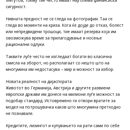
Меѓутоа, токму тие често имаат најголема финансиска
сигурност.
Нивната предност не се гледа на фотографии. Таа се
гледа во моменти на криза. Кога ќе дојде до отказ, болест
или непредвидени трошоци, тие имаат резерва која им
овозможува време за прилагодување и носење
рационални одлуки.
Таквите луѓе често не изгледаат богати во класична
смисла на зборот, но располагаат со нешто што на
многумина им недостасува – мир и можност за избор.
Новата реалност на дијаспората
Животот во Германија, Австрија и другите развиени
европски држави им донесе на милиони луѓе можност за
подобар стандард. Истовремено ги отвори вратите за
модел на потрошувачка каков што многумина претходно
не познавале.
Кредитите, лизингот и купувањето на рати сами по себе