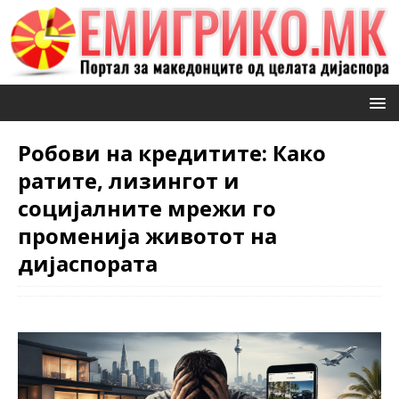
Робови на кредитите: Како
ратите, лизингот и
социјалните мрежи го
променија животот на
дијаспората