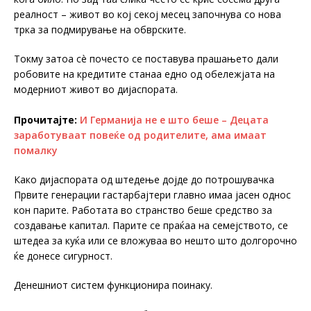
реалност – живот во кој секој месец започнува со нова
трка за подмирување на обврските.
Токму затоа сè почесто се поставува прашањето дали
робовите на кредитите станаа едно од обележјата на
модерниот живот во дијаспората.
Прочитајте:
И Германија не е што беше – Децата
заработуваат повеќе од родителите, ама имаат
помалку
Како дијаспората од штедење дојде до потрошувачка
Првите генерации гастарбајтери главно имаа јасен однос
кон парите. Работата во странство беше средство за
создавање капитал. Парите се праќаа на семејството, се
штедеа за куќа или се вложуваа во нешто што долгорочно
ќе донесе сигурност.
Денешниот систем функционира поинаку.