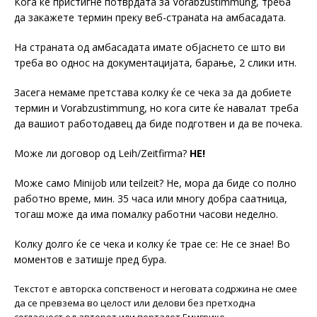
Кога ќе пристигне потврдата за Vorabzustimmung, треба
да закажете термин преку веб-странata на aмбасадата.
На страната од амбасадата имате објаснето се што ви
треба во однос на документацијата, барање, 2 слики итн.
Засега немаме претстава колку ќе се чека за да добиете
термин и Vorabzustimmung, но кога сите ќе навалат треба
да вашиот работодавец да биде подготвен и да ве почека.
Може ли договор од Leih/Zeitfirma?
НЕ!
Може само Minijob или teilzeit? Не, мора да биде со полно
работно време, мин. 35 часа или многу добра саатница,
тогаш може да има помалку работни часови неделно.
Колку долго ќе се чека и колку ќе трае се: Не се знае! Во
моментов е затишје пред бура.
Текстот е авторска сопственост и неговата содржина не смее
да се превзема во целост или делови без претходна
согласност од авторот или порталот Емигрико.