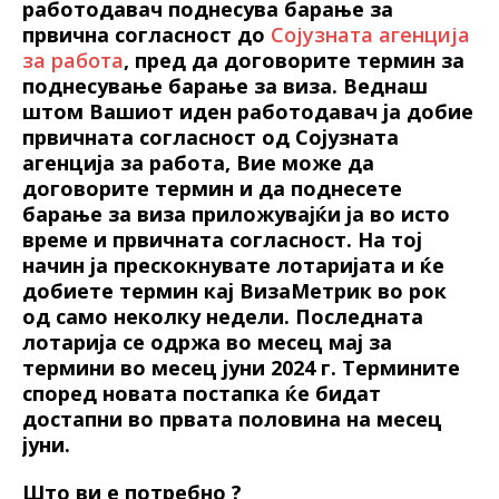
работодавач поднесува барање за
првична согласност до
Сојузната агенција
за работа
, пред да договорите термин за
поднесување барање за виза. Веднаш
штом Вашиот иден работодавач ја добие
првичната согласност од Сојузната
агенција за работа, Вие може да
договорите термин и да поднесете
барање за виза приложувајќи ја во исто
време и првичната согласност. На тој
начин ја прескокнувате лотаријата и ќе
добиете термин кај ВизаМетрик во рок
од само неколку недели. Последната
лотарија се одржа во месец мај за
термини во месец јуни 2024 г. Термините
според новата постапка ќе бидат
достапни во првата половина на месец
јуни.
Што ви е потребно ?