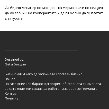
Да бидеш менаџер во македонска фирма значи по цел ден
да му ѕвониш на кооперантите и да ги молиш да ги платат
фактурите
Desgined by:
Get a Designer
Бизнис ИДЕИ како да започнете сопствен бизнис
За нас
За сите оние кои бараат одговори! Веб-страната е наменета
за сите оние кои сакаат да работат и живеат во Германија.
Контакт
Почетна