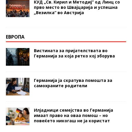
КУД „Св. Кирил и Методиј“ од Линц со
прво место во Швајцарија и успешна
„Везилка“ во Австрија
ЕВРОПА
Вистината за пријателствата во
Германија за која ретко кој зборува
Германија ја скратува помошта за
самохраните родители
Илјадници семејства во Германија
имаат право на оваа помош – но
повеќето никогаш не ја користат