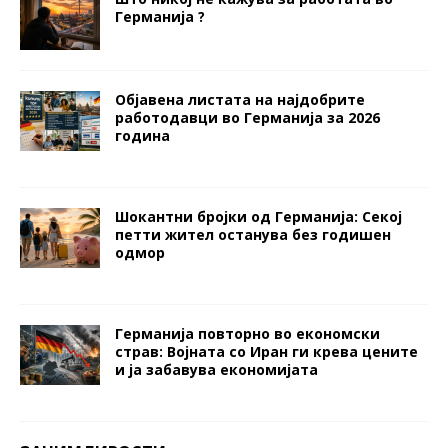
Германија ?
Објавена листата на најдобрите
работодавци во Германија за 2026
година
Шокантни бројки од Германија: Секој
петти жител останува без годишен
одмор
Германија повторно во економски
страв: Војната со Иран ги крева цените
и ја забавува економијата