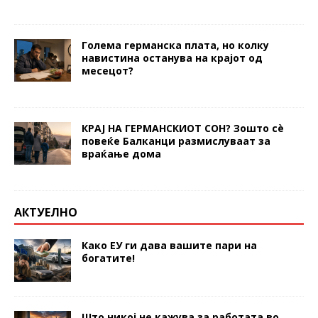
Голема германска плата, но колку
навистина останува на крајот од
месецот?
КРАЈ НА ГЕРМАНСКИОТ СОН? Зошто сè
повеќе Балканци размислуваат за
враќање дома
АКТУЕЛНО
Како ЕУ ги дава вашите пари на
богатите!
Што никој не кажува за работата во