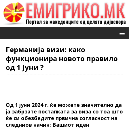
Германија визи: како
функционира новото правило
од 1 Јуни ?
Од 1 јуни 2024 г. ќе можете значително да
ја забрзате постапката за виза со тоа што
ќе си обезбедите првична согласност на
следниов начин: Вашиот иден