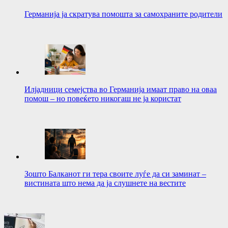
Германија ја скратува помошта за самохраните родители
Илјадници семејства во Германија имаат право на оваа
помош – но повеќето никогаш не ја користат
Зошто Балканот ги тера своите луѓе да си заминат –
вистината што нема да ја слушнете на вестите