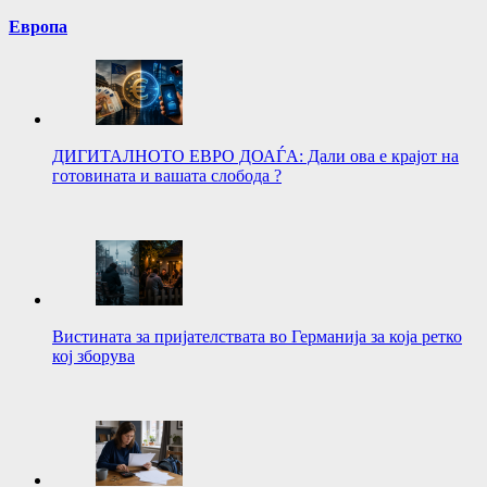
Европа
ДИГИТАЛНОТО ЕВРО ДОАЃА: Дали ова е крајот на
готовината и вашата слобода ?
Вистината за пријателствата во Германија за која ретко
кој зборува