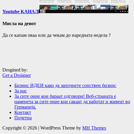
Youtube КАНАЛ
Мисла на денот
Да се капам оваа или да чекам до наредната недела ?
Desgined by:
Get a Designer
Бизнис ИДЕИ како да започнете сопствен бизнис
За нас
За сите оние кои бараат одговори! Веб-страната е
наменета за сите оние кои сакаат да работат и живеат во
Германија.
Контакт
Почетна
Copyright © 2026 | WordPress Theme by
MH Themes