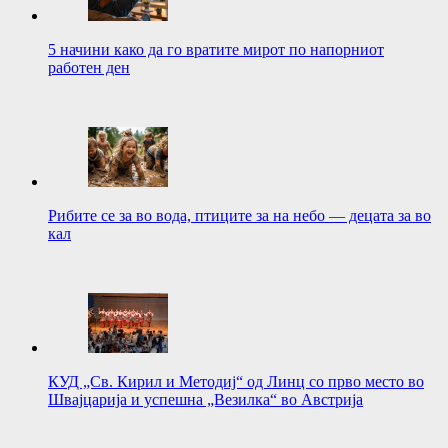
5 начини како да го вратите мирот по напорниот
работен ден
Рибите се за во вода, птиците за на небо — децата за во
кал
КУД „Св. Кирил и Методиј“ од Линц со прво место во
Швајцарија и успешна „Везилка“ во Австрија