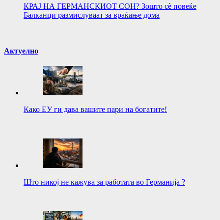
КРАЈ НА ГЕРМАНСКИОТ СОН? Зошто сè повеќе
Балканци размислуваат за враќање дома
Актуелно
Како ЕУ ги дава вашите пари на богатите!
Што никој не кажува за работата во Германија ?