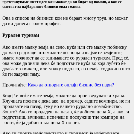
претставуваме шест идеи кои можат да ви бидат од помош, а кои се
сметаат за најбараните бизниси оваа година.
Ова е список на бизниси кои не бараат многу труд, но можат
да ви донесат голем профит.
Рурален туризам
Ако имате малку земја на село, куќа или сте малку поблиску
до мал град каде што можете лесно да изнајмите земјиште,
имате можност да се занимавате со рурален туризам. Пред сè,
ова може да значи дека ќе подготвите куќа во која луѓето ќе
доаѓаат за викенд или малку подолго, со некоја содржина што
ќе ги задржи таму.
Прочитајте:
Кaко да отворите онлајн бизнис без пари?
Бидејќи веќе имате земја, можете да произведувате и храна.
Клучната поента е дека ако, на пример, садите компири, не ги
продавате на пазар, туку во вашето рурално домаќинство.
Зошто? Ако го продадеш на пазар, ќе добиеш цена Х, а ако ги
подготвиш, зачинеш, испечеш и послужиш тие компири на
гости, ќе ја добиеш таа цена Х по пет.
Ако ги споите земјоделството и туризмот, ја избегнувате