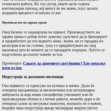
сезонската работа. Во тој случај, имате цела година
континуиран приход, кој многу ќе ви значи, плус целата
додадена вредност останува со вас.
Производство на здрава храна
Овој бизнис се надоврзува на првиот. Производството на
здрава храна е добар потег доколку одлучите да ја брендирате
и преработите до последното ниво. Значи, не се продава по
килограм или на големо, туку го преработувате во свој
производ што ќе можете да го продадете подоцна. Луѓето се
подготвени да платат повеќе за тоа.
Прочитајте:
Сакате да започнете свој бизнис? Еве неколку
идеи од нас
Индустрија за домашни миленици
Ова најмногу се однесува на кучиња и мачки. Дали ќе
отвориш продавница за миленичиња или ветеринарна
амбуланта за која имаш специфично училиште или ќе
произведуваш облека и слични работи, можеби дури и ќе
отвориш салон за негување животни, воопшто не е важно,
бидејќи оваа индустрија вреди милијарди ширум светот.