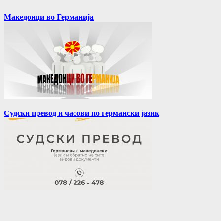
Македонци во Германија
Судски превод и часови по германски јазик