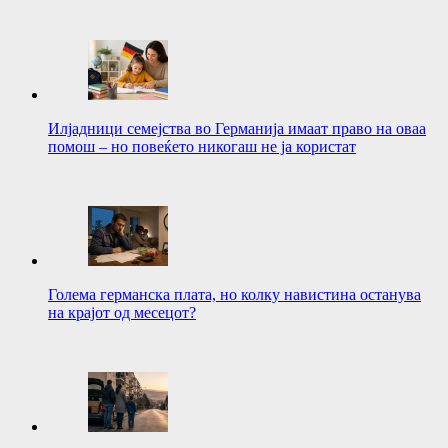
Илјадници семејства во Германија имаат право на оваа
помош – но повеќето никогаш не ја користат
Голема германска плата, но колку навистина останува
на крајот од месецот?