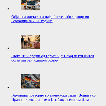
Објавена листата на најдобрите работодавци во
Германија за 2026 година
Шокантни бројки од Германија: Секој петти жител
останува без годишен одмор
Германија повторно во економски страв: Војната со
Иран ги крева цените и ја забавува економијата