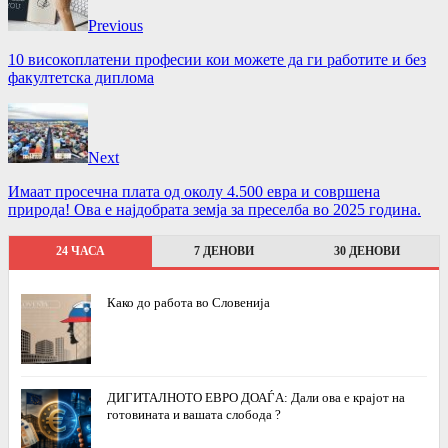
Previous
10 високоплатени професии кои можете да ги работите и без
факултетска диплома
Next
Имаат просечна плата од околу 4.500 евра и совршена
природа! Ова е најдобрата земја за преселба во 2025 година.
24 ЧАСА
7 ДЕНОВИ
30 ДЕНОВИ
Како до работа во Словенија
ДИГИТАЛНОТО ЕВРО ДОАЃА: Дали ова е крајот на
готовината и вашата слобода ?