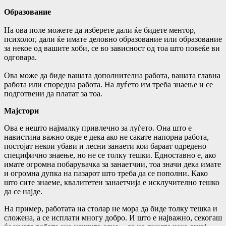
Образование
На ова поле можете да изберете дали ќе бидете ментор,
психолог, дали ќе имате деловно образование или образование
за некое од вашите хоби, се во зависност од тоа што повеќе ви
одговара.
Ова може да биде вашата дополнителна работа, вашата главна
работа или споредна работа. На луѓето им треба знаење и се
подготвени да платат за тоа.
Мајстори
Ова е нешто најмалку привлечно за луѓето. Она што е
навистина важно овде е дека ако не сакате напорна работа,
постојат некои убави и лесни занаети кои бараат одредено
специфично знаење, но не се толку тешки. Едноставно е, ако
имате огромна побарувачка за занаетчии, тоа значи дека имате
и огромна дупка на пазарот што треба да се пополни. Како
што сите знаеме, квалитетен занаетчија е исклучително тешко
да се најде.
На пример, работата на столар не мора да биде толку тешка и
сложена, а се исплати многу добро. И што е најважно, секогаш