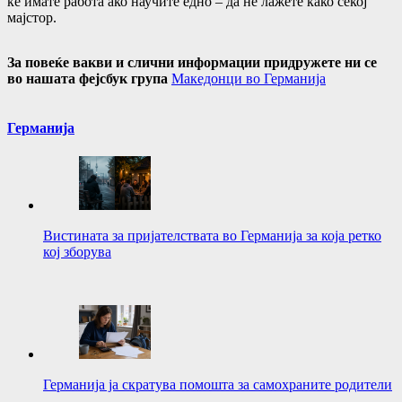
ќе имате работа ако научите едно – да не лажете како секој
мајстор.
За повеќе вакви и слични информации придружете ни се
во нашата фејсбук група
Македонци во Германија
Германија
Вистината за пријателствата во Германија за која ретко
кој зборува
Германија ја скратува помошта за самохраните родители