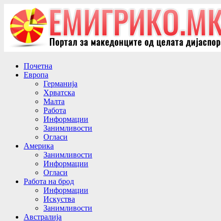
Почетна
Европа
Германија
Хрватска
Малта
Работа
Информации
Занимливости
Огласи
Америка
Занимливости
Информации
Огласи
Работа на брод
Информации
Искуства
Занимливости
Австралија