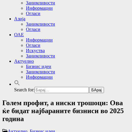
Занимливости
Информации
Огласи
Азија
Занимливости
Огласи
ОАЕ
Информации
Огласи
Искуства
Занимливости
Актуелно
Бизнис идеи
Занимливости
Информации
Search for:
Голем профит, а ниски трошоци: Ова
ќе бидат најбараните бизниси во 2025
година
Актуелно
,
Бизнис идеи