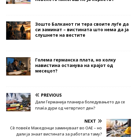
Зошто Балканот ги тера своите луѓе да
си заминат – вистината што нема да ја
слушнете на вестите
Голема германска плата, но колку
навистина останува на крајот од
месецот?
PREVIOUS
Дали Германија планира боледувањето да се
плаќа дури од четвртиот ден?
NEXT
Сè повеќе Македонци заминуваат во ОАЕ – но
дали ја знаат вистината за работата таму?