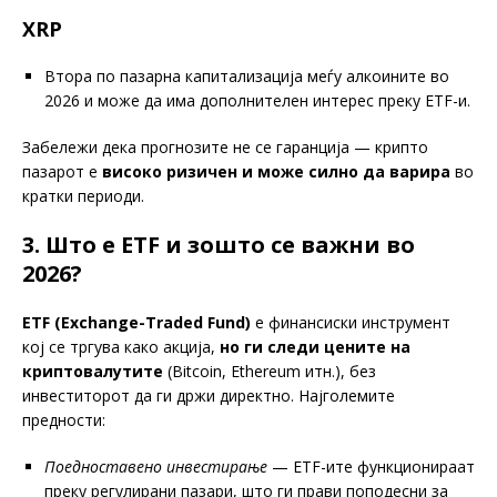
XRP
Втора по пазарна капитализација меѓу алкоините во
2026 и може да има дополнителен интерес преку ETF-и.
Забележи дека прогнозите не се гаранција — крипто
пазарот е
високо ризичен и може силно да варира
во
кратки периоди.
3. Што е ETF и зошто се важни во
2026?
ETF (Exchange-Traded Fund)
е финансиски инструмент
кој се тргува како акција,
но ги следи цените на
криптовалутите
(Bitcoin, Ethereum итн.), без
инвеститорот да ги држи директно. Најголемите
предности:
Поедноставено инвестирање
— ETF-ите функционираат
преку регулирани пазари, што ги прави поподесни за