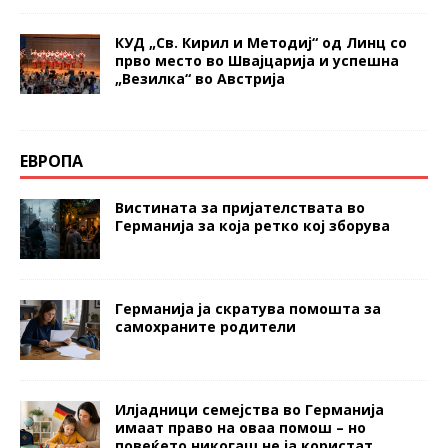
КУД „Св. Кирил и Методиј“ од Линц со
прво место во Швајцарија и успешна
„Везилка“ во Австрија
ЕВРОПА
Вистината за пријателствата во
Германија за која ретко кој зборува
Германија ја скратува помошта за
самохраните родители
Илјадници семејства во Германија
имаат право на оваа помош – но
повеќето никогаш не ја користат