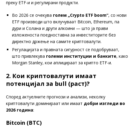
преку ETF-и и регулирани продукти.
Во 2026 се очекува
голем „Crypto ETF boom“
, со нови
ETF производи што вклучуваат Bitcoin, Ethereum, па
дури и Солана и други алкоини — што ја прави
изложеноста поедноставна за инвеститорите без
директно држење на самите криптовалути.
Регулацијата и правната сигурност се подобруваат,
што привлекува
големи институции и банките
, како
Morgan Stanley, кои аплицираат за крипто ETF-и.
2. Кои криптовалути имаат
потенцијал за bull (раст)?
Според актуелните прогнози и анализи, неколку
криптовалути доминираат или имаат
добри изгледи во
2026 година
:
Bitcoin (BTC)