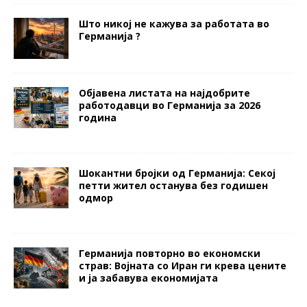
Што никој не кажува за работата во
Германија ?
Објавена листата на најдобрите
работодавци во Германија за 2026
година
Шокантни бројки од Германија: Секој
петти жител останува без годишен
одмор
Германија повторно во економски
страв: Војната со Иран ги крева цените
и ја забавува економијата