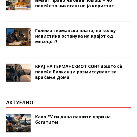
имаат право на оваа помош – но
повеќето никогаш не ја користат
Голема германска плата, но колку
навистина останува на крајот од
месецот?
КРАЈ НА ГЕРМАНСКИОТ СОН? Зошто сè
повеќе Балканци размислуваат за
враќање дома
АКТУЕЛНО
Како ЕУ ги дава вашите пари на
богатите!