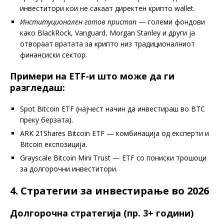
инвеститори кои не сакаат директен крипто wallet.
Институционален готов пристап
— големи фондови
како BlackRock, Vanguard, Morgan Stanley и други ја
отвораат вратата за крипто низ традиционалниот
финансиски сектор.
Примери на ETF-и што може да ги
разгледаш:
Spot Bitcoin ETF (најчест начин да инвестираш во BTC
преку берзата).
ARK 21Shares Bitcoin ETF — комбинација од експерти и
Bitcoin експозиција.
Grayscale Bitcoin Mini Trust — ETF со пониски трошоци
за долгорочни инвеститори.
4. Стратегии за инвестирање во 2026
Долгорочна стратегија (пр. 3+ години)