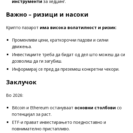
инструменти
за хедџинг.
Важно – ризици и насоки
Крипто пазарот
има висока волатилност и ризик
:
Променливи цени, краткорочни падови и силни
движења.
Инвестициите треба да бидат од дел што можеш да си
дозволиш да ги загубиш.
Информирај се пред да преземеш конкретни чекори.
Заклучок
Во 2026:
Bitcoin и Ethereum остануваат
основни столбови
со
потенцијал за раст.
ETF-и прават инвестирањето поедноставно и
повнимателно пристапливо.