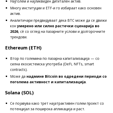
Најголем и најликвиден дигитален актив.
Многу институции и ETF-и го избираат како основен
актив.
Аналитичари предвидуваат дека BTC може да се движи
кон
умерено или силно растечки сценарија во
2026
, сè со оглед на пазарните услови и долгорочните
трендови.
Ethereum (ETH)
Втор по големина по пазарна капитализација — со
силна екосистемска употреба (DeFi, NFTs, smart
contracts).
Може да
надмине Bitcoin во одредени периоди со
поголема активност и капитализација
.
Solana (SOL)
Се појавува како трет најатрактивен голем проект со
потенцијал за поширока апликација и раст.