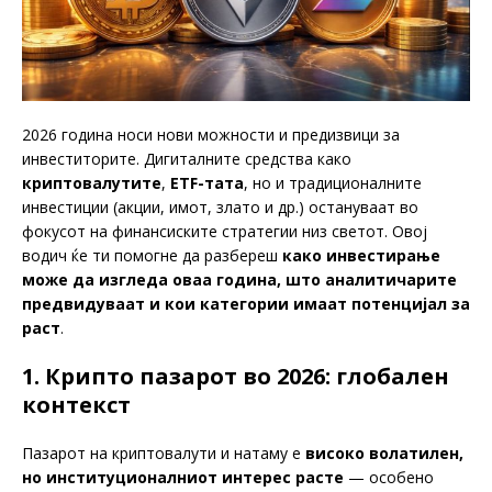
2026 година носи нови можности и предизвици за
инвеститорите. Дигиталните средства како
криптовалутите
,
ETF-тата
, но и традиционалните
инвестиции (акции, имот, злато и др.) остануваат во
фокусот на финансиските стратегии низ светот. Овој
водич ќе ти помогне да разбереш
како инвестирање
може да изгледа оваа година, што аналитичарите
предвидуваат и кои категории имаат потенцијал за
раст
.
1. Крипто пазарот во 2026: глобален
контекст
Пазарот на криптовалути и натаму е
високо волатилен,
но институционалниот интерес расте
— особено