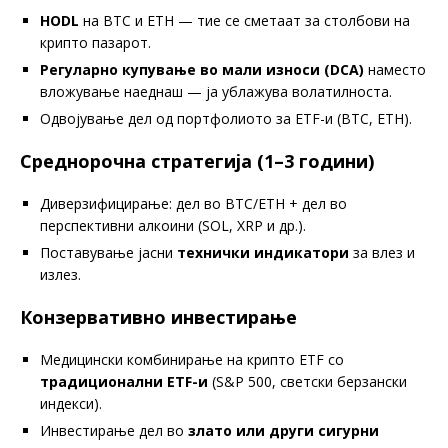
HODL
на BTC и ETH — тие се сметаат за столбови на
крипто пазарот.
Регуларно купување во мали износи (DCA)
наместо
вложување наеднаш — ја ублажува волатилноста.
Одвојување дел од портфолиото за ETF-и (BTC, ETH).
Среднорочна стратегија (1–3 години)
Диверзифицирање: дел во BTC/ETH + дел во
перспективни алкоини (SOL, XRP и др.).
Поставување јасни
технички индикатори
за влез и
излез.
Конзервативно инвестирање
Медицински комбинирање на крипто ETF со
традиционални ETF-и
(S&P 500, светски берзански
индекси).
Инвестирање дел во
злато или други сигурни