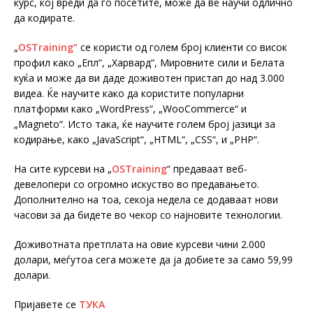
курс, кој вреди да го посетите, може да ве научи одлично
да кодирате.
„
OSTraining“
се користи од голем број клиенти со висок
профил како „Епл“, „Харвард“, Мировните сили и Белата
куќа и може да ви даде доживотен пристап до над 3.000
видеа. Ќе научите како да користите популарни
платформи како „WordPress“, „WooCommerce“ и
„Мagneto“. Исто така, ќе научите голем број јазици за
кодирање, како „JavaScript“, „HTML“, „CSS“, и „PHP“.
На сите курсеви на „
OSTraining
“ предаваат веб-
девелопери со огромно искуство во предавањето.
Дополнително на тоа, секоја недела се додаваат нови
часови за да бидете во чекор со најновите технологии.
Доживотната претплата на овие курсеви чини 2.000
долари, меѓутоа сега можете да ја добиете за само 59,99
долари.
Пријавете се
ТУКА