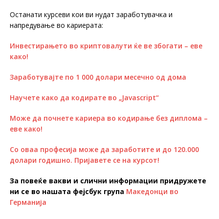
Останати курсеви кои ви нудат заработувачка и
напредување во кариерата:
Инвестирањето во криптовалути ќе ве збогати – еве
како!
Заработувајте по 1 000 долари месечно од дома
Научете како да кодирате во „Javascript“
Може да почнете кариера во кодирање без диплома –
еве како!
Со оваа професија може да заработите и до 120.000
долари годишно. Пријавете се на курсот!
За повеќе вакви и слични информации придружете
ни се во нашата фејсбук група
Македонци во
Германија