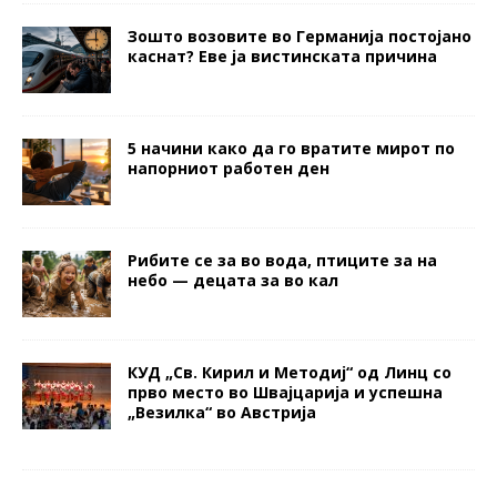
Зошто возовите во Германија постојано
каснат? Еве ја вистинската причина
5 начини како да го вратите мирот по
напорниот работен ден
Рибите се за во вода, птиците за на
небо — децата за во кал
КУД „Св. Кирил и Методиј“ од Линц со
прво место во Швајцарија и успешна
„Везилка“ во Австрија