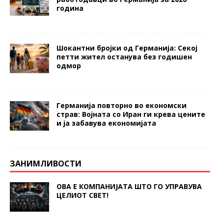
година
Шокантни бројки од Германија: Секој
петти жител останува без годишен
одмор
Германија повторно во економски
страв: Војната со Иран ги крева цените
и ја забавува економијата
ЗАНИМЛИВОСТИ
ОВА Е КОМПАНИЈАТА ШТО ГО УПРАВУВА
ЦЕЛИОТ СВЕТ!