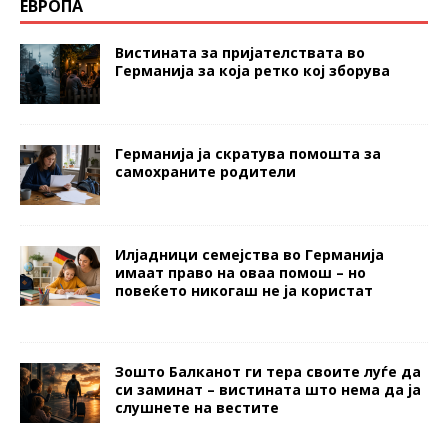
ЕВРОПА
Вистината за пријателствата во
Германија за која ретко кој зборува
Германија ја скратува помошта за
самохраните родители
Илјадници семејства во Германија
имаат право на оваа помош – но
повеќето никогаш не ја користат
Зошто Балканот ги тера своите луѓе да
си заминат – вистината што нема да ја
слушнете на вестите