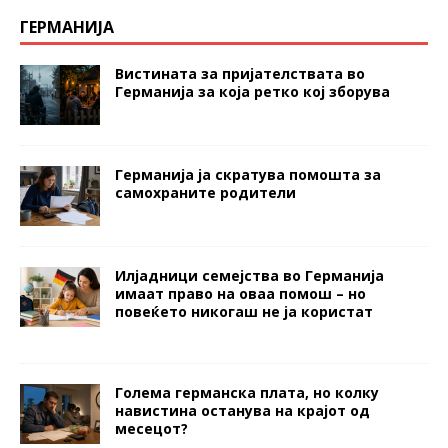
ГЕРМАНИЈА
Вистината за пријателствата во
Германија за која ретко кој зборува
Германија ја скратува помошта за
самохраните родители
Илјадници семејства во Германија
имаат право на оваа помош – но
повеќето никогаш не ја користат
Голема германска плата, но колку
навистина останува на крајот од
месецот?