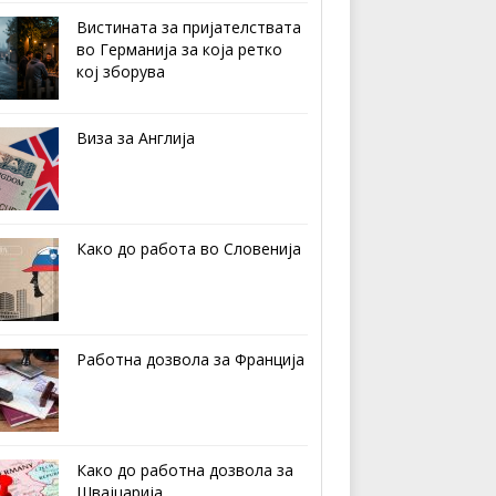
Вистината за пријателствата
во Германија за која ретко
кој зборува
Виза за Англија
Како до работа во Словенија
Работна дозвола за Франција
Како до работна дозвола за
Швајцарија