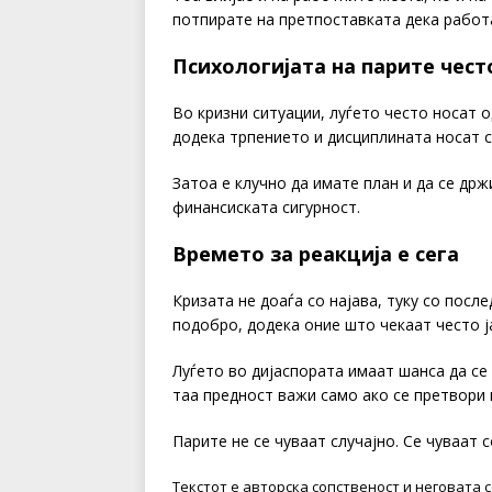
потпирате на претпоставката дека работа
Психологијата на парите чест
Во кризни ситуации, луѓето често носат 
додека трпението и дисциплината носат 
Затоа е клучно да имате план и да се држ
финансиската сигурност.
Времето за реакција е сега
Кризата не доаѓа со најава, туку со пос
подобро, додека оние што чекаат често ј
Луѓето во дијаспората имаат шанса да се
таа предност важи само ако се претвори 
Парите не се чуваат случајно. Се чуваат 
Текстот е авторска сопственост и неговата 