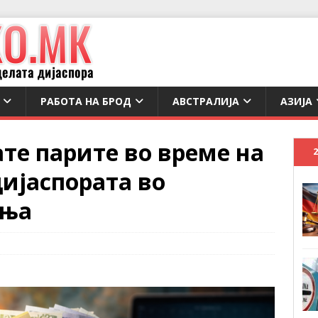
РАБОТА НА БРОД
АВСТРАЛИЈА
АЗИЈА
ате парите во време на
дијаспората во
иња