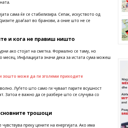
ната.
јата сама ќе се стабилизира. Сепак, искуството од
ризите доаѓаат во бранови, а оние што не се
ите и кога не правиш ништо
урни ако стојат на сметка. Формално се таму, но
о месец. Инфлацијата значи дека за истата сума можеш
и зошто може да ги зголеми приходите
волно. Луѓето што само ги чуваат парите всушност
ат. Затоа е важно да се разбере што се случува со
 основните трошоци
 чувствува преку цените на енергијата. Ако има