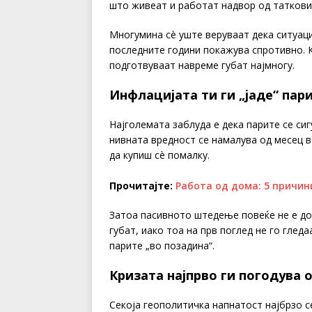
што живеат и работат надвор од таткови
Многумина сè уште веруваат дека ситуаци
последните години покажува спротивно. К
подготвуваат навреме губат најмногу.
Инфлацијата ти ги „јаде“ пар
Најголемата заблуда е дека парите се сиг
нивната вредност се намалува од месец в
да купиш сè помалку.
Прочитајте:
Работа од дома: 5 причин
Затоа пасивното штедење повеќе не е до
губат, иако тоа на прв поглед не го гледа
парите „во позадина“.
Кризата најпрво ги погодува
Секоја геополитичка напнатост најбрзо се