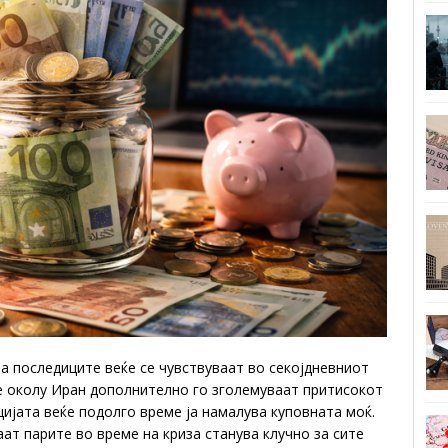
а последиците веќе се чувствуваат во секојдневниот
те околу Иран дополнително го зголемуваат притисокот
цијата веќе подолго време ја намалува куповната моќ.
ат парите во време на криза станува клучно за сите