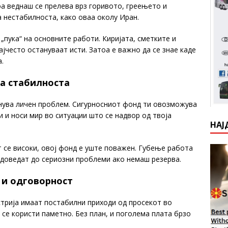
оа веднаш се прелева врз горивото, греењето и
а нестабилноста, како оваа околу Иран.
„пука“ на основните работи. Киријата, сметките и
јчесто остануваат исти. Затоа е важно да се знае каде
.
на стабилноста
анува личен проблем. Сигурносниот фонд ти овозможува
 и носи мир во ситуации што се надвор од твоја
НАЈ
 се високи, овој фонд е уште поважен. Губење работа
доведат до сериозни проблеми ако немаш резерва.
 и одговорност
стрија имаат постабилни приходи од просекот во
 се користи паметно. Без план, и поголема плата брзо