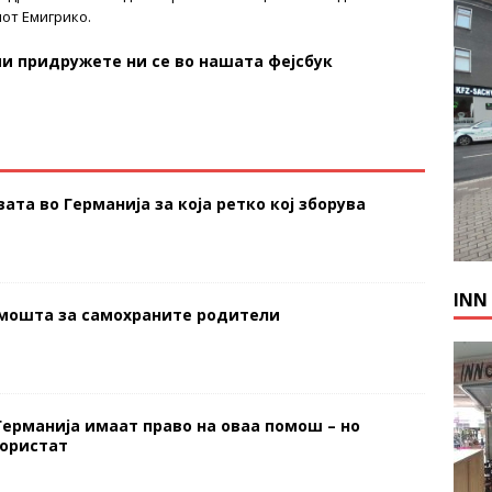
от Емигрико.
и придружете ни се во нашата фејсбук
ата во Германија за која ретко кој зборува
INN
омошта за самохраните родители
Германија имаат право на оваа помош – но
користат