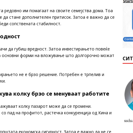
та редовно им помагаат на своите семејства дома. Тоа
 да стане дополнителен притисок. Затоа е важно да се
збеди сопствената стабилност.
ходност
начи да губиш вредност. Затоа инвестирањето повеќе
р за основни форми на вложување што долгорочно можат
СИТ
тирањето не е брзо решение. Потребен е трпелив и
ки.
жува колку брзо се менуваат работите
кажуваат колку пазарот може да се промени.
со пад на профитот, растечка конкуренција од Кина и
 општата економска сигурност. Затоа е важно да не се