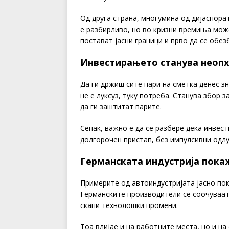
Од друга страна, многумина од дијаспора
е разбирливо, но во кризни времиња може
постават јасни граници и прво да се обе
Инвестирањето станува неоп
Да ги држиш сите пари на сметка денес з
не е луксуз, туку потреба. Станува збо
да ги заштитат парите.
Сепак, важно е да се разбере дека инвес
долгорочен пристап, без импулсивни одлу
Германската индустрија пока
Примерите од автоиндустријата јасно по
Германските производители се соочуваат 
скапи технолошки промени.
Тоа влијае и на работните места, но и на