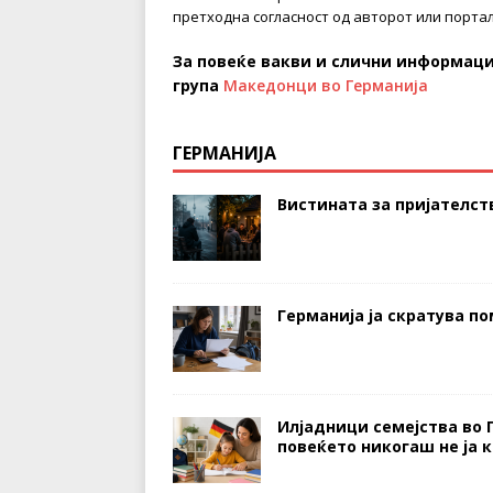
претходна согласност од авторот или портал
За повеќе вакви и слични информаци
група
Македонци во Германија
ГЕРМАНИЈА
Вистината за пријателств
Германија ја скратува п
Илјадници семејства во 
повеќето никогаш не ја 