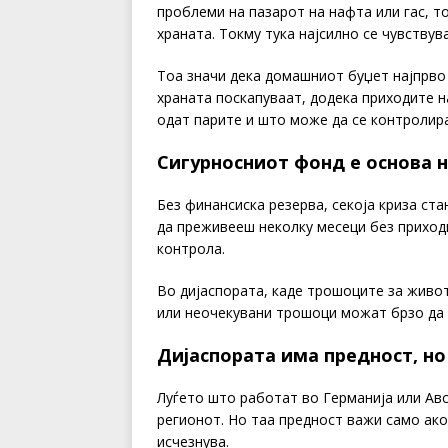
проблеми на пазарот на нафта или гас, т
храната. Токму тука најсилно се чувствув
Тоа значи дека домашниот буџет најпрво 
храната поскапуваат, додека приходите на
одат парите и што може да се контролира
Сигурносниот фонд е основа 
Без финансиска резерва, секоја криза ст
да преживееш неколку месеци без приходи
контрола.
Во дијаспората, каде трошоците за живот
или неочекувани трошоци можат брзо да 
Дијаспората има предност, но
Луѓето што работат во Германија или Ав
регионот. Но таа предност важи само ако
исчезнува.