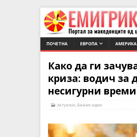
ПОЧЕТНА
ЕВРОПА
АМЕРИКА
Како да ги зачув
криза: водич за 
несигурни врем
Актуелно
,
Бизнис идеи