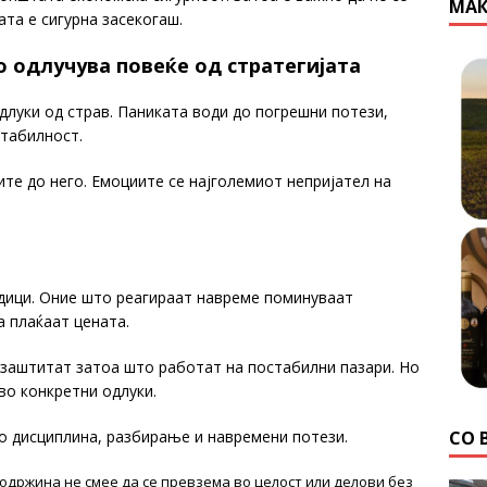
МАК
та е сигурна засекогаш.
о одлучува повеќе од стратегијата
одлуки од страв. Паниката води до погрешни потези,
стабилност.
ите до него. Емоциите се најголемиот непријател на
ледици. Оние што реагираат навреме поминуваат
а плаќаат цената.
 заштитат затоа што работат на постабилни пазари. Но
во конкретни одлуки.
со дисциплина, разбирање и навремени потези.
СО 
содржина не смее да се превзема во целост или делови без