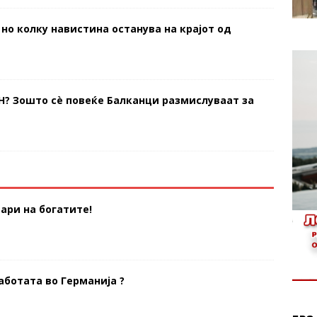
 но колку навистина останува на крајот од
Н? Зошто сè повеќе Балканци размислуваат за
ари на богатите!
аботата во Германија ?