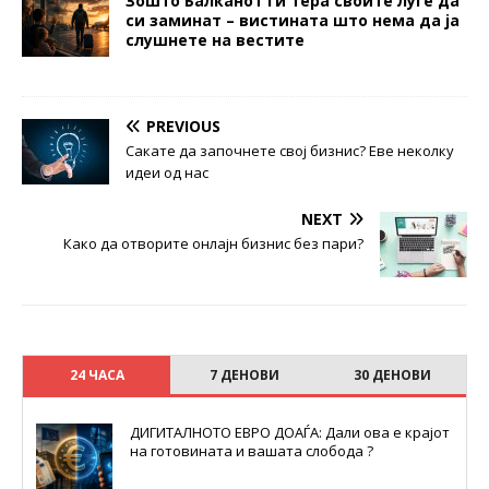
Зошто Балканот ги тера своите луѓе да
си заминат – вистината што нема да ја
слушнете на вестите
PREVIOUS
Сакате да започнете свој бизнис? Еве неколку
идеи од нас
NEXT
Кaко да отворите онлајн бизнис без пари?
24 ЧАСА
7 ДЕНОВИ
30 ДЕНОВИ
ДИГИТАЛНОТО ЕВРО ДОАЃА: Дали ова е крајот
на готовината и вашата слобода ?