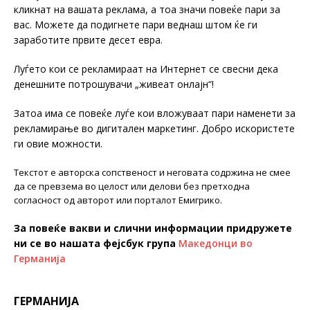
кликнат на вашата реклама, а тоа значи повеќе пари за
вас. Можете да подигнете пари веднаш штом ќе ги
заработите првите десет евра.
Луѓето кои се рекламираат на Интернет се свесни дека
денешните потрошувачи „живеат онлајн“!
Затоа има се повеќе луѓе кои вложуваат пари наменети за
рекламирање во дигитален маркетинг. Добро искористете
ги овие можности.
Текстот е авторска сопственост и неговата содржина не смее
да се превзема во целост или делови без претходна
согласност од авторот или порталот Емигрико.
За повеќе вакви и слични информации придружете
ни се во нашата фејсбук група
Македонци во
Германија
ГЕРМАНИЈА