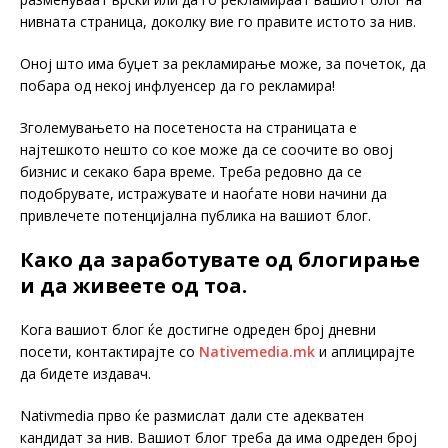
нивната страница, доколку вие го правите истото за нив.
Оној што има буџет за рекламирање може, за почеток, да
побара од некој инфлуенсер да го рекламира!
Зголемувањето на посетеноста на страницата е
најтешкото нешто со кое може да се соочите во овој
бизнис и секако бара време. Треба редовно да се
подобрувате, истражувате и наоѓате нови начини да
привлечете потенцијална публика на вашиот блог.
Како да заработувате од блогирање
и да живеете од тоа.
Кога вашиот блог ќе достигне одреден број дневни
посети, контактирајте со
Nativemedia.mk
и аплицирајте
да бидете издавач.
Nativmedia прво ќе размислат дали сте адекватен
кандидат за нив. Вашиот блог треба да има одреден број