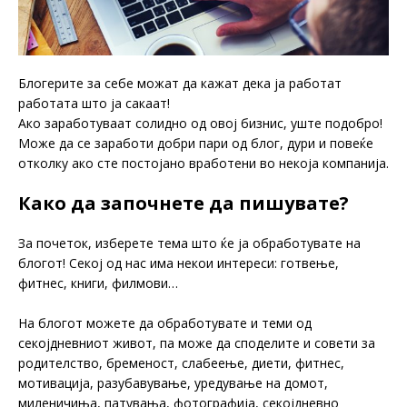
Блогерите за себе можат да кажат дека ја работат
работата што ја сакаат!
Ако заработуваат солидно од овој бизнис, уште подобро!
Може да се заработи добри пари од блог, дури и повеќе
отколку ако сте постојано вработени во некоја компанија.
Како да започнете да пишувате?
За почеток, изберете тема што ќе ја обработувате на
блогот! Секој од нас има некои интереси: готвење,
фитнес, книги, филмови…
На блогот можете да обработувате и теми од
секојдневниот живот, па може да споделите и совети за
родителство, бременост, слабеење, диети, фитнес,
мотивација, разубавување, уредување на домот,
миленичиња, патувања, фотографија, секојдневно