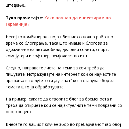
штедење…
Тука прочитајте:
Како почнав да инвестирам во
Германија?
Некој го комбинирал својот бизнис со полно работно
време со блогирање, така што имаме и блогови за
одржување на автомобили, деловни совети, спорт,
компјутери и софтвер, земјоделство итн.
Следно, направете листа на теми за кои треба да
пишувате. Истражувајте на интернет кои се најчестите
прашања што луѓето ги „гуглаат“ кога станува збор за
темата што ја обработувате.
На пример, сакате да отворите блог за бременоста и
треба да откриете кои се најактуелните теми поврзани со
овој концепт!
Внесете го вашиот клучен збор во пребарувачот (во овој