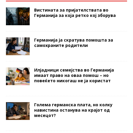
Вистината за пријателствата во
Германија за која ретко кој зборува
Германија ја скратува помошта за
самохраните родители
Илјадници семејства во Германија
имаат право на оваа помош – но
повеќето никогаш не ја користат
Голема германска плата, но колку
навистина останува на крајот од
месецот?