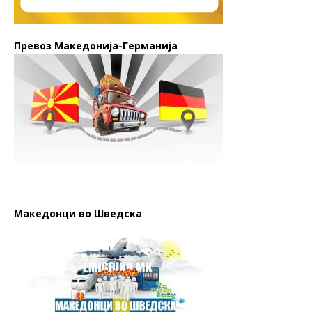
Превоз Македонија-Германија
Македонци во Шведска