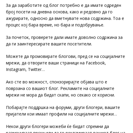
За да заработите од блог потребно е да имате одреден
број посети на дневна основа, како и редовно да го
ажурирате, односно да вметнувате нова содржина. Тоа е
процес кој бара време, но бара и подобрување.
За почеток, проверете дали имате доволно содржина за
да ги заинтересирате вашите посетители.
Можете да промовирате блогови, пред се на социјалните
мрежи, да отворите ваши страници на Facebook,
Instagram, Twitter…
Ако сте во можност, спонзорирајте објава што е
поврзана со вашиот блог. Рекламите на социјалните
мрежи не мора да бидат скапи, но секако се корисни.
Побарајте поддршка на форуми, други блогери, вашите
пријатели кои имаат профили на социјалните мрежи…
Некои други блогери можеби ќе бидат спремни да
разменуваат врски или да го рекламираат вашиот блог на