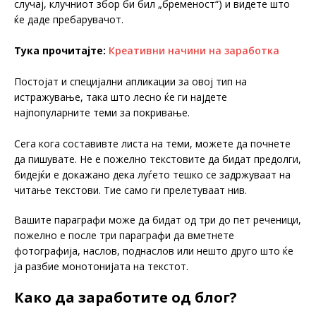
случај, клучниот збор би бил „бременост“) и видете што
ќе даде пребарувачот.
Тука прочитајте:
Креативни начини на заработка
Постојат и специјални апликации за овој тип на
истражување, така што лесно ќе ги најдете
најпопуларните теми за покривање.
Сега кога составивте листа на теми, можете да почнете
да пишувате. Не е пожелно текстовите да бидат предолги,
бидејќи е докажано дека луѓето тешко се задржуваат на
читање текстови. Тие само ги прелетуваат нив.
Вашите параграфи може да бидат од три до пет реченици,
пожелно е после три параграфи да вметнете
фотографија, наслов, поднаслов или нешто друго што ќе
ја разбие монотонијата на текстот.
Како да заработите од блог?