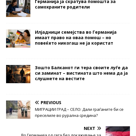
Германија ја скратува помошта за
самохраните родители
Илјадници семејства во Германија
имаат право на оваа помош – но
повеќето никогаш не ја користат
Зошто Балканот ги тера своите луѓе да
си заминат – вистината што нема да ја
слушнете на вестите
PREVIOUS
MИГРАЦИИ ГРАД – СЕЛО: Дали граѓаните би се
преселиле во рурална средина?
NEXT
Во Германија од сега без докажување за