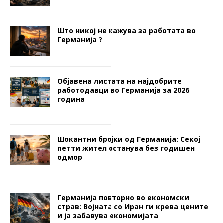
Што никој не кажува за работата во
Германија ?
Објавена листата на најдобрите
работодавци во Германија за 2026
година
Шокантни бројки од Германија: Секој
петти жител останува без годишен
одмор
Германија повторно во економски
страв: Војната со Иран ги крева цените
и ја забавува економијата