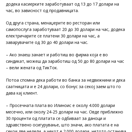
додека касиерките заработуваат од 13 до 17 долари на
час, во зависност од продавницата.
Од друга страна, менаџерите во ресторан или
самопослуга заработуваат 20 до 30 долари на час, додека
електричарите се платени 30 долари на час, а
заварувачите од 30 до 40 долари на час.
– Ако знаеш занает и работиш во фирма која е во
синдикат, можеш да заработиш од 50 до 80 долари на час
– вели жената од ТикТок.
Потоа спомна дека работи во банка за недвижнини и дека
саатницата и е 24 долари, со бонус за секој заем што го
дава кај клиент.
– Просечната плата во Илиноис е околу 4.000 долари
месечно, или околу 24-25 долари на час. Овде приближно
30 проценти од платата се одбиваат за даноци и
здравствено осигурување, што значи, ако платата е на
секои две недели, а чекот е 2.000 долари, нетото останува