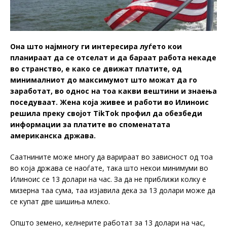
Она што најмногу ги интересира луѓето кои
планираат да се отселат и да бараат работа некаде
во странство, е како се движат платите, од
минималниот до максимумот што можат да го
заработат, во однос на тоа какви вештини и знаења
поседуваат. Жена која живее и работи во Илиноис
решила преку својот TikTok профил да обезбеди
информации за платите во споменатата
американска држава.
Саатнините може многу да варираат во зависност од тоа
во која држава се наоѓате, така што некои минимуми во
Илиноис се 13 долари на час. За да не приближи колку е
мизерна таа сума, таа изјавила дека за 13 долари може да
се купат две шишиња млеко.
Општо земено, келнерите работат за 13 долари на час,