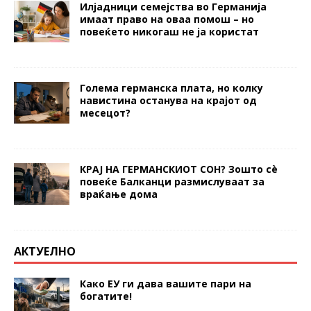
Илјадници семејства во Германија
имаат право на оваа помош – но
повеќето никогаш не ја користат
Голема германска плата, но колку
навистина останува на крајот од
месецот?
КРАЈ НА ГЕРМАНСКИОТ СОН? Зошто сè
повеќе Балканци размислуваат за
враќање дома
АКТУЕЛНО
Како ЕУ ги дава вашите пари на
богатите!