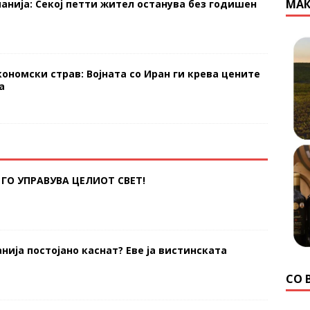
МАК
анија: Секој петти жител останува без годишен
кономски страв: Војната со Иран ги крева цените
а
ГО УПРАВУВА ЦЕЛИОТ СВЕТ!
нија постојано каснат? Еве ја вистинската
СО 