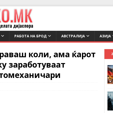
РАБОТА НА БРОД
АВСТРАЛИЈА
АЗИЈА
праваш коли, ама ќарот
лку заработуваат
втомеханичари