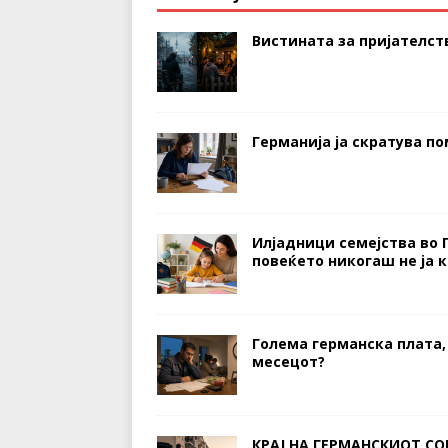
Вистината за пријателств
Германија ја скратува п
Илјадници семејства во 
повеќето никогаш не ја 
Голема германска плата,
месецот?
КРАЈ НА ГЕРМАНСКИОТ СО