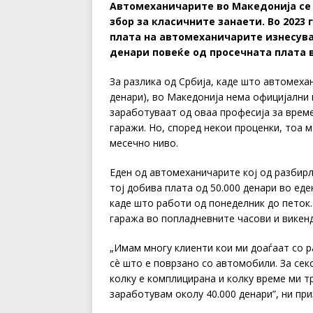
Автомеханичарите во Македонија се 
збор за класичните занаети. Во 2023
плата на автомеханичарите изнесувала
денари повеќе од просечната плата в
За разлика од Србија, каде што автомеха
денари), во Македонија нема официјални
заработуваат од оваа професија за врем
гаражи. Но, според некои проценки, тоа 
месечно ниво.
Еден од автомеханичарите кој од разбирл
тој добива плата од 50.000 денари во ед
каде што работи од понеделник до петок.
гаража во попладневните часови и викен
„Имам многу клиенти кои ми доаѓаат со 
сè што е поврзано со автомобили. За секо
колку е комплицирана и колку време ми т
заработувам околу 40.000 денари”, ни пр