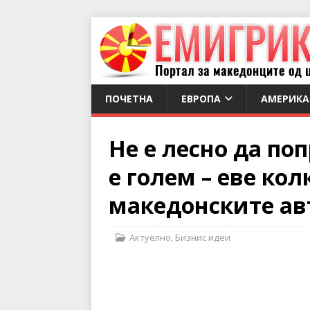
ПОЧЕТНА
ЕВРОПА
АМЕРИКА
Не е лесно да по
е голем – еве ко
македонските а
Актуелно
,
Бизнис идеи