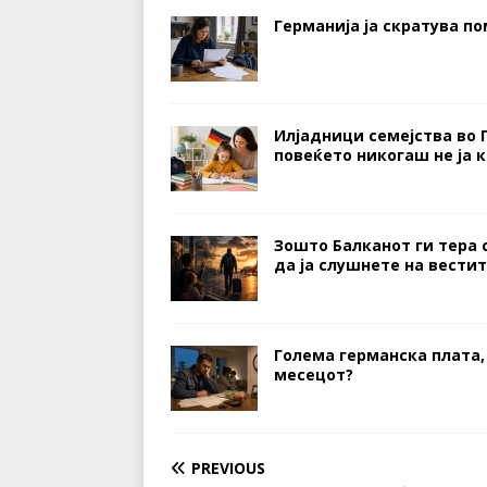
Германија ја скратува п
Илјадници семејства во 
повеќето никогаш не ја 
Зошто Балканот ги тера 
да ја слушнете на вести
Голема германска плата,
месецот?
PREVIOUS