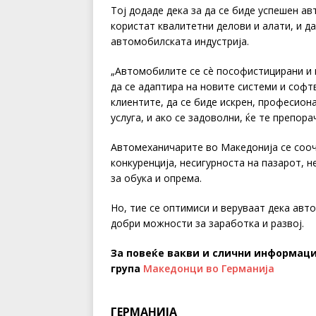
Тој додаде дека за да се биде успешен ав
користат квалитетни делови и алати, и д
автомобилската индустрија.
„Автомобилите се сè пософистицирани и к
да се адаптира на новите системи и софтв
клиентите, да се биде искрен, професион
услуга, и ако се задоволни, ќе те препорач
Автомеханичарите во Македонија се соочу
конкуренција, несигурноста на пазарот, 
за обука и опрема.
Но, тие се оптимиси и веруваат дека авт
добри можности за заработка и развој.
За повеќе вакви и слични информаци
група
Македонци во Германија
ГЕРМАНИЈА