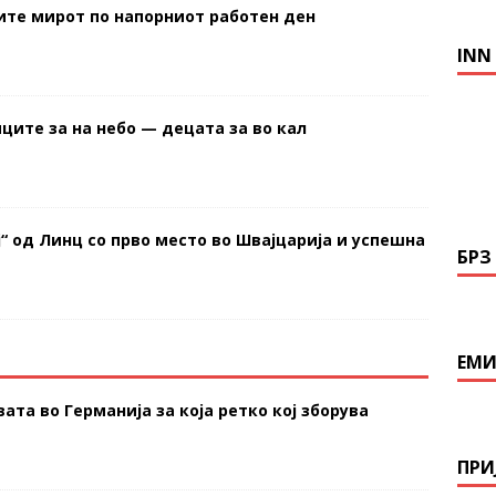
тите мирот по напорниот работен ден
INN
иците за на небо — децата за во кал
ј“ од Линц со прво место во Швајцарија и успешна
БРЗ
ЕМИ
ата во Германија за која ретко кој зборува
ПРИ