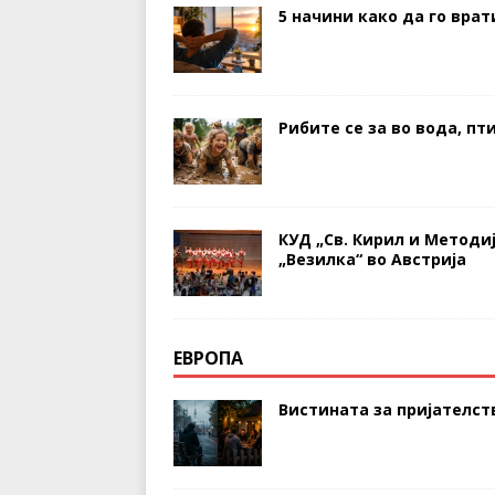
5 начини како да го вра
Рибите се за во вода, пт
КУД „Св. Кирил и Методи
„Везилка“ во Австрија
ЕВРОПА
Вистината за пријателств