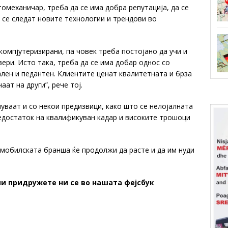
томеханичар, треба да се има добра репутација, да се
а се следат новите технологии и трендови во
омпјутеризирани, па човек треба постојано да учи и
ери. Исто така, треба да се има добар однос со
ален и педантен. Клиентите ценат квалитетната и брза
аат на други”, рече тој.
ваат и со некои предизвици, како што се нелојалната
недостаток на квалификуван кадар и високите трошоци
омобилската бранша ќе продолжи да расте и да им нуди
и придружете ни се во нашата фејсбук