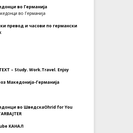
едонци во Германија
ки превод и часови по германски
к
EXT – Study. Work.Travel. Enjoy
оз Македонија-Германија
едонци во Шведска
Ohrid for You
TARBAJTER
ube КАНАЛ