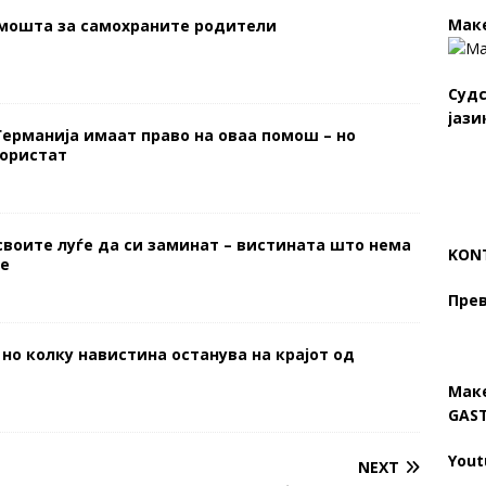
Мак
омошта за самохраните родители
Судс
јази
Германија имаат право на оваа помош – но
користат
своите луѓе да си заминат – вистината што нема
KONT
те
Прев
 но колку навистина останува на крајот од
Мак
GAS
Yout
NEXT