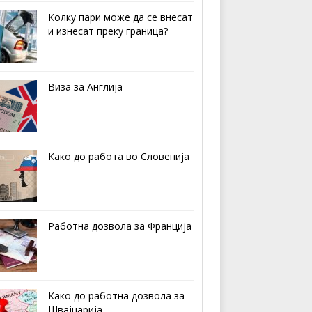
Колку пари може да се внесат
и изнесат преку граница?
Виза за Англија
Како до работа во Словенија
Работна дозвола за Франција
Како до работна дозвола за
Швајцарија