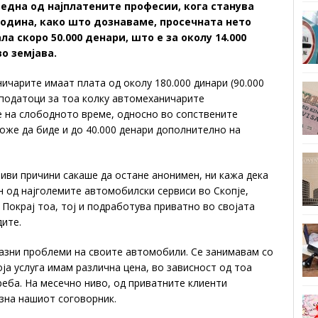
една од најплатените професии, кога станува
 година, како што дознаваме, просечната нето
 скоро 50.000 денари, што е за околу 14.000
о земјава.
ничарите имаат плата од околу 180.000 динари (90.000
 податоци за тоа колку автомеханичарите
е на слободното време, односно во сопствените
може да биде и до 40.000 денари дополнително на
иви причини сакаше да остане анонимен, ни кажа дека
ен од најголемите автомобилски сервиси во Скопје,
 Покрај тоа, тој и подработува приватно во својата
дите.
разни проблеми на своите автомобили. Се занимавам со
ја услуга имам различна цена, во зависност од тоа
реба. На месечно ниво, од приватните клиенти
изна нашиот соговорник.