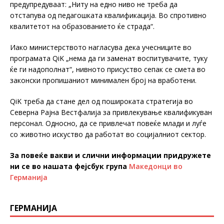
предупредуваат: „Ниту на едно ниво не треба да
отстапува од педагошката квалификација. Во спротивно
квалитетот на образованието ќе страда“.
Иако министерството нагласува дека учесниците во
програмата QiK „нема да ги заменат воспитувачите, туку
ќе ги надополнат“, нивното присуство сепак се смета во
законски пропишаниот минимален број на вработени.
QiK треба да стане дел од пошироката стратегија во
Северна Рајна Вестфалија за привлекување квалификуван
персонал. Односно, да се привлечат повеќе млади и луѓе
со животно искуство да работат во социјалниот сектор.
За повеќе вакви и слични информации придружете
ни се во нашата фејсбук група
Македонци во
Германија
ГЕРМАНИЈА