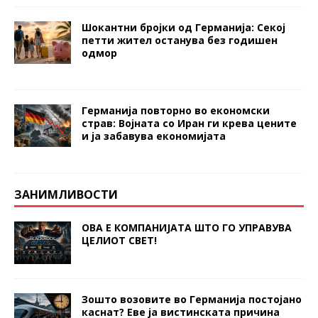
Шокантни бројки од Германија: Секој
петти жител останува без годишен
одмор
Германија повторно во економски
страв: Војната со Иран ги крева цените
и ја забавува економијата
ЗАНИМЛИВОСТИ
ОВА Е КОМПАНИЈАТА ШТО ГО УПРАВУВА
ЦЕЛИОТ СВЕТ!
Зошто возовите во Германија постојано
каснат? Еве ја вистинската причина