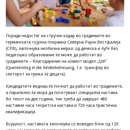
Поради недостиг на стручен кадар во градинките во
германската сојузна покраина Северна Рајна-Вестфалија
(СРВ), започнува необична мерка: од денеска и луѓе без
педагошко образование ќе може да работат во
градинките – благодарение на новиот модел „QiK“
(Quereinstieg in die Kinderbetreuung, т.е. трансфер во
секторот за грижа за децата).
Кандидатите веднаш ќе почнат да работат во градинките,
а паралелно ќе мора да посетуваат специјална настава.
Во текот на две години, тие треба да завршат 480
наставни часа теоретска настава и 720 часа практична
квалификација.
Всушност, наставата започнува со воведен блок од 120