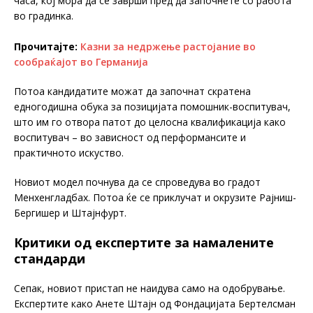
часа, кој мора да се заврши пред да започнете со работа
во градинка.
Прочитајте:
Казни за недржење растојание во
сообраќајот во Германија
Потоа кандидатите можат да започнат скратена
едногодишна обука за позицијата помошник-воспитувач,
што им го отвора патот до целосна квалификација како
воспитувач – во зависност од перформансите и
практичното искуство.
Новиот модел почнува да се спроведува во градот
Менхенгладбах. Потоа ќе се приклучат и окрузите Рајниш-
Бергишер и Штајнфурт.
Критики од експертите за намалените
стандарди
Сепак, новиот пристап не наидува само на одобрување.
Експертите како Анете Штајн од Фондацијата Бертелсман