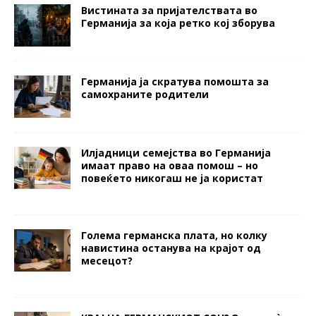
Вистината за пријателствата во
Германија за која ретко кој зборува
Германија ја скратува помошта за
самохраните родители
Илјадници семејства во Германија
имаат право на оваа помош – но
повеќето никогаш не ја користат
Голема германска плата, но колку
навистина останува на крајот од
месецот?