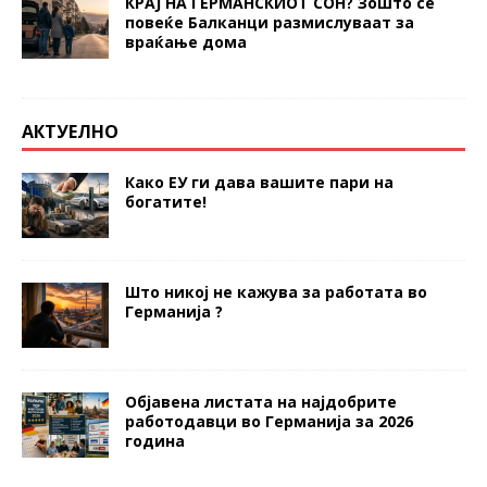
КРАЈ НА ГЕРМАНСКИОТ СОН? Зошто сè
повеќе Балканци размислуваат за
враќање дома
АКТУЕЛНО
Како ЕУ ги дава вашите пари на
богатите!
Што никој не кажува за работата во
Германија ?
Објавена листата на најдобрите
работодавци во Германија за 2026
година