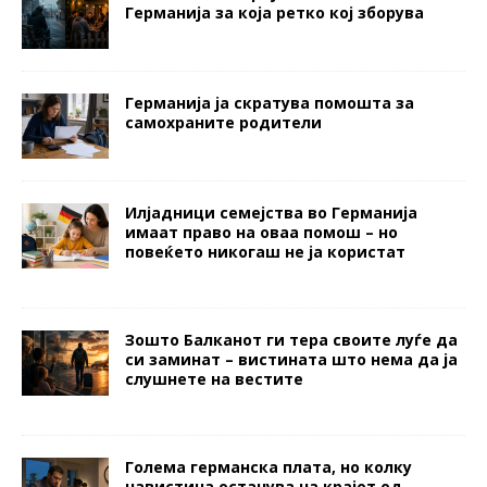
Германија за која ретко кој зборува
Германија ја скратува помошта за
самохраните родители
Илјадници семејства во Германија
имаат право на оваа помош – но
повеќето никогаш не ја користат
Зошто Балканот ги тера своите луѓе да
си заминат – вистината што нема да ја
слушнете на вестите
Голема германска плата, но колку
навистина останува на крајот од