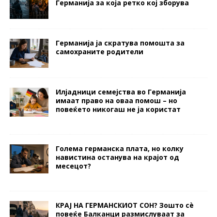
Германија за која ретко кој зборува
Германија ја скратува помошта за
самохраните родители
Илјадници семејства во Германија
имаат право на оваа помош – но
повеќето никогаш не ја користат
Голема германска плата, но колку
навистина останува на крајот од
месецот?
КРАЈ НА ГЕРМАНСКИОТ СОН? Зошто сè
повеќе Балканци размислуваат за