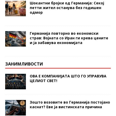
Шокантни бројки од Германија: Секој
петти жител останува без годишен
одмор
Германија повторно во економски
страв: Војната со Иран ги крева цените
и ја забавува економијата
ЗАНИМЛИВОСТИ
ОВА Е КОМПАНИЈАТА ШТО ГО УПРАВУВА
ЦЕЛИОТ СВЕТ!
Зошто возовите во Германија постојано
каснат? Еве ја вистинската причина