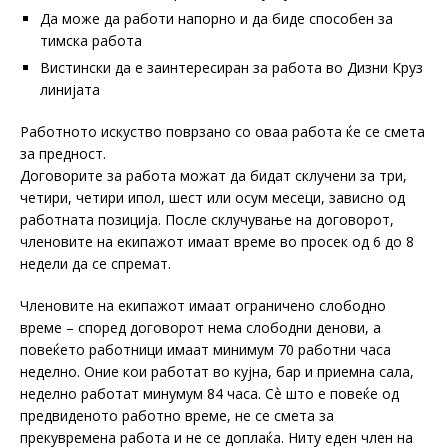
Да може да работи напорно и да биде способен за
тимска работа
Вистински да е заинтересиран за работа во Дизни Круз
линијата
Работното искуство поврзано со оваа работа ќе се смета
за предност.
Договорите за работа можат да бидат склучени за три,
четири, четири ипол, шест или осум месеци, зависно од
работната позиција. После склучување на договорот,
членовите на екипажот имаат време во просек од 6 до 8
недели да се спремат.
Членовите на екипажот имаат ограничено слободно
време – според договорот нема слободни денови, а
повеќето работници имаат минимум 70 работни часа
неделно. Оние кои работат во кујна, бар и приемна сала,
неделно работат минумум 84 часа. Сѐ што е повеќе од
предвиденото работно време, не се смета за
прекувремена работа и не се доплаќа. Ниту еден член на