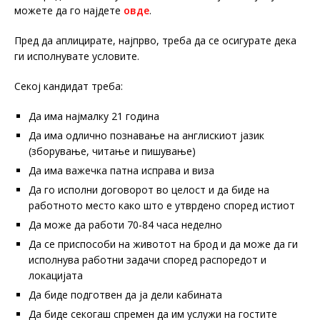
можете да го најдете
овде
.
Пред да аплицирате, најпрво, треба да се осигурате дека
ги исполнувате условите.
Секој кандидат треба:
Да има најмалку 21 годинa
Да има одлично познавање на англискиот јазик
(зборување, читање и пишување)
Да има важечка патна исправа и виза
Да го исполни договорот во целост и да биде на
работното место како што е утврдено според истиот
Да може да работи 70-84 часа неделно
Да се приспособи на животот на брод и да може да ги
исполнува работни задачи според распоредот и
локацијата
Да биде подготвен да ја дели кабината
Да биде секогаш спремен да им услужи на гостите