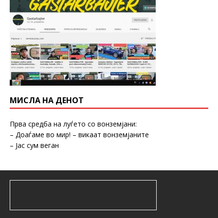
МИСЛА НА ДЕНОТ
Прва средба на луѓето со вонземјани:
– Доаѓаме во мир! – викаат вонземјаните
– Јас сум веган