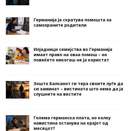
Германија ја скратува помошта за
самохраните родители
Илјадници семејства во Германија
имаат право на оваа помош – но
повеќето никогаш не ја користат
Зошто Балканот ги тера своите луѓе да
си заминат – вистината што нема да ја
слушнете на вестите
Голема германска плата, но колку
навистина останува на крајот од
месецот?