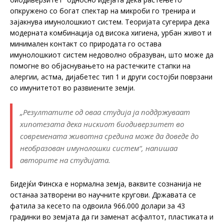
опкружено со богат спектар на микроби го тренира и
зајакнува имунолошкиот систем. Теоријата сугерира дека
модерната комбинација од висока хигиена, урбан живот и
минимален контакт со природата го остава
имунолошкиот систем недоволно образуван, што може да
помогне во објаснувањето на растечките стапки на
алергии, астма, дијабетес тип 1 и други состојби поврзани
со имунитетот во развиените земји.
„Резултатите од оваа студија ја поддржуваат
хипотезата дека нискиот биодиверзитет во
современата животна средина може да доведе до
необразован имунолошки систем“, напишаа
авторите на студијата.
Бидејќи Финска е нормална земја, ваквите сознанија не
останаа затворени во научните кругови. Државата се
фатила за кесето па одвоила 966.000 долари за 43
градинки во земјата да ги заменат асфалтот, пластиката и