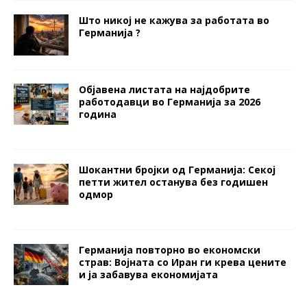
Што никој не кажува за работата во
Германија ?
Објавена листата на најдобрите
работодавци во Германија за 2026
година
Шокантни бројки од Германија: Секој
петти жител останува без годишен
одмор
Германија повторно во економски
страв: Војната со Иран ги крева цените
и ја забавува економијата