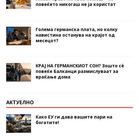
повеќето никогаш не ја користат
Голема германска плата, но колку
навистина останува на крајот од
месецот?
КРАЈ НА ГЕРМАНСКИОТ СОН? Зошто сè
повеќе Балканци размислуваат за
враќање дома
АКТУЕЛНО
Како ЕУ ги дава вашите пари на
богатите!