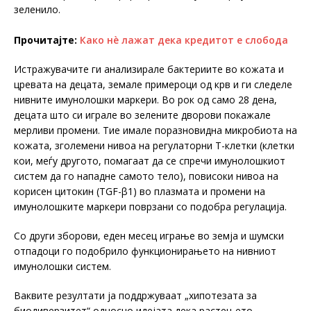
зеленило.
Прочитајте:
Како нè лажат дека кредитот е слобода
Истражувачите ги анализирале бактериите во кожата и
цревата на децата, земале примероци од крв и ги следеле
нивните имунолошки маркери. Во рок од само 28 дена,
децата што си играле во зелените дворови покажале
мерливи промени. Тие имале поразновидна микробиота на
кожата, зголемени нивоа на регулаторни Т-клетки (клетки
кои, меѓу другото, помагаат да се спречи имунолошкиот
систем да го нападне самото тело), ​​повисоки нивоа на
корисен цитокин (TGF-β1) во плазмата и промени на
имунолошките маркери поврзани со подобра регулација.
Со други зборови, еден месец играње во земја и шумски
отпадоци го подобрило функционирањето на нивниот
имунолошки систем.
Ваквите резултати ја поддржуваат „хипотезата за
биодиверзитет“ односно идејата дека растењето