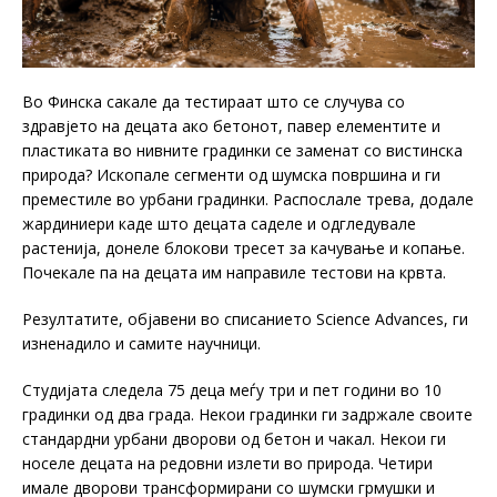
Во Финска сакале да тестираат што се случува со
здравјето на децата ако бетонот, павер елементите и
пластиката во нивните градинки се заменат со вистинска
природа? Ископале сегменти од шумска површина и ги
преместиле во урбани градинки. Распослале трева, додале
жардиниери каде што децата саделе и одгледувале
растенија, донеле блокови тресет за качување и копање.
Почекале па на децата им направиле тестови на крвта.
Резултатите, објавени во списанието Science Advances, ги
изненадило и самите научници.
Студијата следела 75 деца меѓу три и пет години во 10
градинки од два града. Некои градинки ги задржале своите
стандардни урбани дворови од бетон и чакал. Некои ги
носеле децата на редовни излети во природа. Четири
имале дворови трансформирани со шумски грмушки и