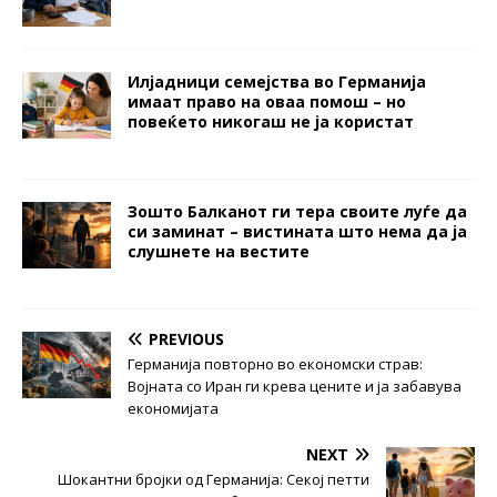
Илјадници семејства во Германија
имаат право на оваа помош – но
повеќето никогаш не ја користат
Зошто Балканот ги тера своите луѓе да
си заминат – вистината што нема да ја
слушнете на вестите
PREVIOUS
Германија повторно во економски страв:
Војната со Иран ги крева цените и ја забавува
економијата
NEXT
Шокантни бројки од Германија: Секој петти