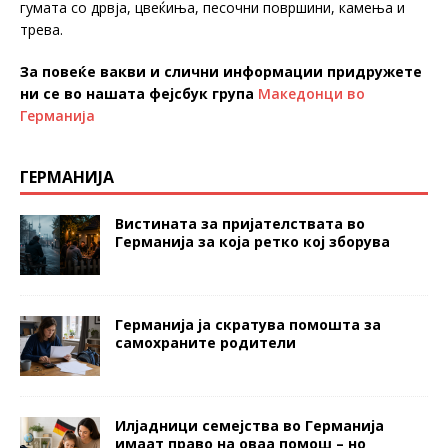
гумата со дрвја, цвеќиња, песочни површини, камења и
трева.
За повеќе вакви и слични информации придружете
ни се во нашата фејсбук група
Македонци во
Германија
ГЕРМАНИЈА
Вистината за пријателствата во
Германија за која ретко кој зборува
Германија ја скратува помошта за
самохраните родители
Илјадници семејства во Германија
имаат право на оваа помош – но