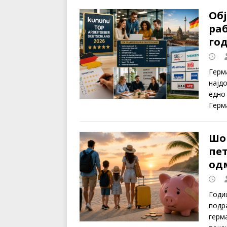
Обј
раб
го
Герм
најд
едно
Герм
Шок
пе
од
Годи
подр
герма