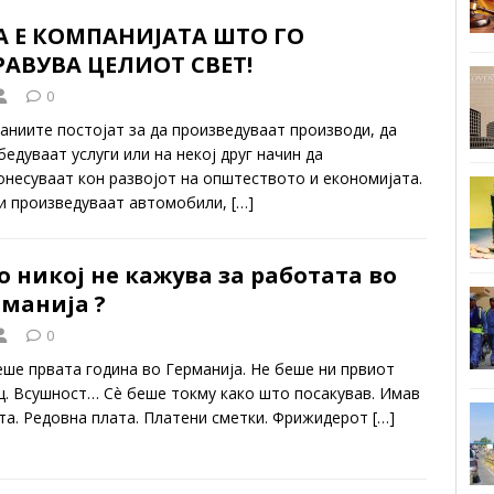
А Е КОМПАНИЈАТА ШТО ГО
РАВУВА ЦЕЛИОТ СВЕТ!
0
аниите постојат за да произведуваат производи, да
едуваат услуги или на некој друг начин да
онесуваат кон развојот на општеството и економијата.
и произведуваат автомобили,
[…]
 никој не кажува за работата во
манија ?
0
еше првата година во Германија. Не беше ни првиот
ц. Всушност… Сè беше токму како што посакував. Имав
та. Редовна плата. Платени сметки. Фрижидерот
[…]