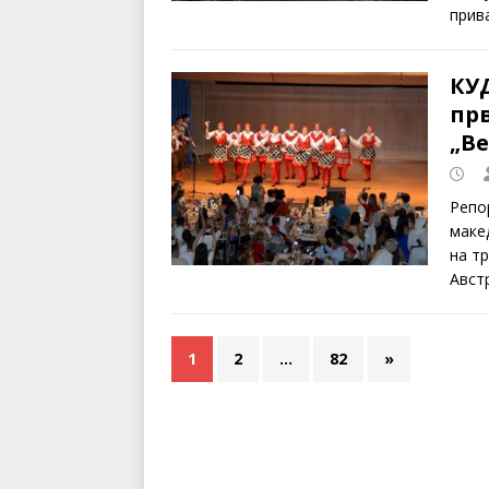
прив
КУД
пр
„Ве
Репо
маке
на т
Авст
1
2
…
82
»