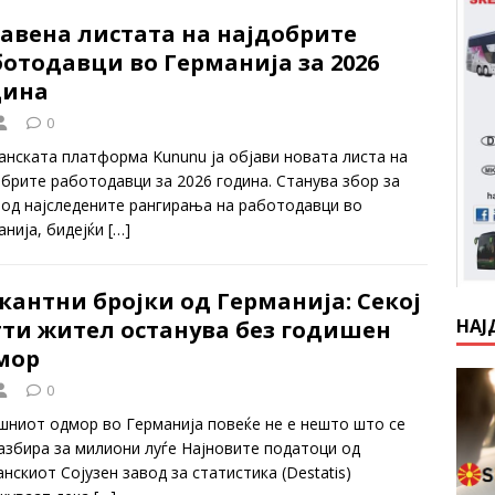
авена листата на најдобрите
отодавци во Германија за 2026
дина
0
анската платформа Kununu ја објави новата листа на
обрите работодавци за 2026 година. Станува збор за
 од најследените рангирања на работодавци во
анија, бидејќи
[…]
антни бројки од Германија: Секој
НАЈ
тти жител останува без годишен
мор
0
шниот одмор во Германија повеќе не е нешто што се
азбира за милиони луѓе Најновите податоци од
нскиот Сојузен завод за статистика (Destatis)