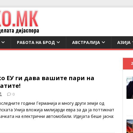
РАБОТА НА БРОД
АВСТРАЛИЈА
АЗИЈА
о ЕУ ги дава вашите пари на
атите!
0
оследните години Германија и многу други земји од
пската Унија вложија милијарди евра за да ја поттикнат
вачката на електрични автомобили. Идејата беше јасна: