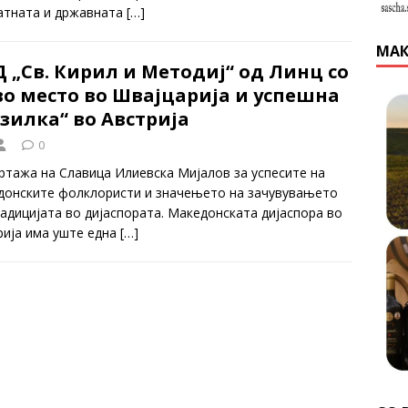
атната и државната
[…]
МАК
 „Св. Кирил и Методиј“ од Линц со
во место во Швајцарија и успешна
зилка“ во Австрија
0
ртажа на Славица Илиевска Мијалов за успесите на
донските фолклористи и значењето на зачувувањето
радицијата во дијаспората. Македонската дијаспора во
рија има уште една
[…]