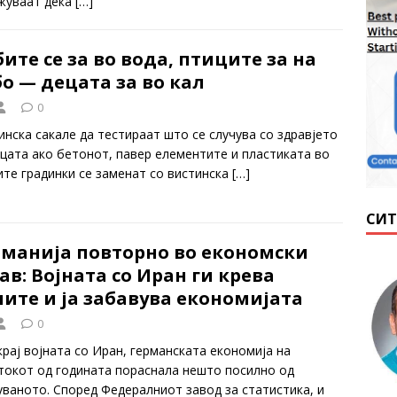
жуваат дека
[…]
ите се за во вода, птиците за на
о — децата за во кал
0
инска сакале да тестираат што се случува со здравјето
ецата ако бетонот, павер елементите и пластиката во
ите градинки се заменат со вистинска
[…]
СИТ
рманија повторно во економски
ав: Војната со Иран ги крева
ите и ја забавува економијата
0
крај војната со Иран, германската економија на
токот од годината пораснала нешто посилно од
уваното. Според Федералниот завод за статистика, и