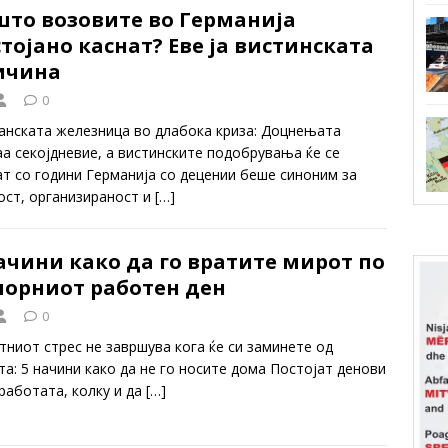
што возовите во Германија
тојано каснат? Еве ја вистинската
ичина
0
анската железница во длабока криза: Доцнењата
аа секојдневие, а вистинските подобрувања ќе се
ат со години Германија со децении беше синоним за
ост, организираност и
[…]
ачини како да го вратите мирот по
порниот работен ден
0
тниот стрес не завршува кога ќе си заминете од
та: 5 начини како да не го носите дома Постојат денови
 работата, колку и да
[…]