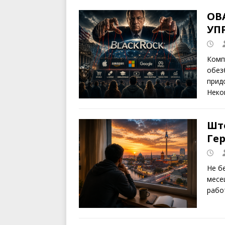
ОВ
УП
Комп
обезб
прид
Неко
Што
Гер
Не б
месе
рабо