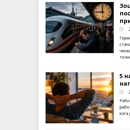
Зо
пос
пр
Герм
стан
чека
точн
5 н
на
Рабо
рабо
кога