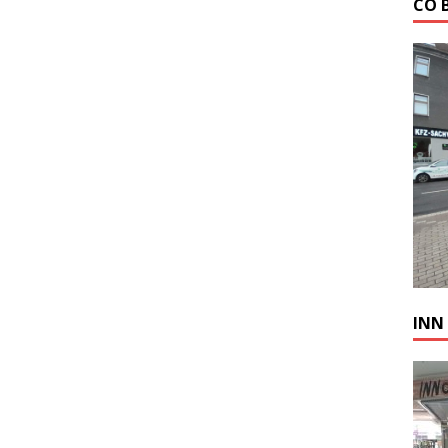
СО 
INN