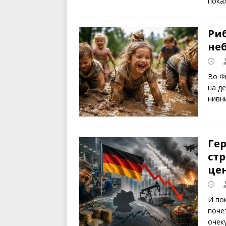
пока
Риб
неб
Во Ф
на д
нивн
Ге
стр
цен
И по
поче
очек