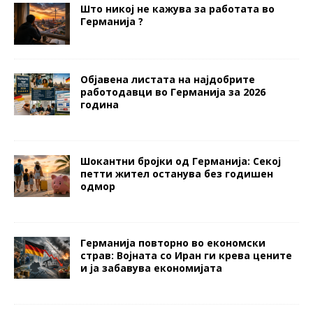
Што никој не кажува за работата во
Германија ?
Објавена листата на најдобрите
работодавци во Германија за 2026
година
Шокантни бројки од Германија: Секој
петти жител останува без годишен
одмор
Германија повторно во економски
страв: Војната со Иран ги крева цените
и ја забавува економијата