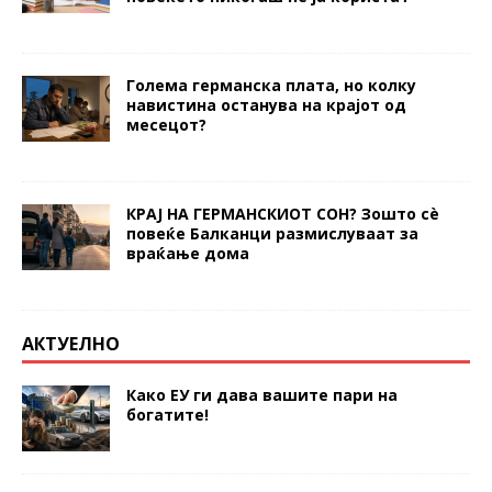
Голема германска плата, но колку
навистина останува на крајот од
месецот?
КРАЈ НА ГЕРМАНСКИОТ СОН? Зошто сè
повеќе Балканци размислуваат за
враќање дома
АКТУЕЛНО
Како ЕУ ги дава вашите пари на
богатите!