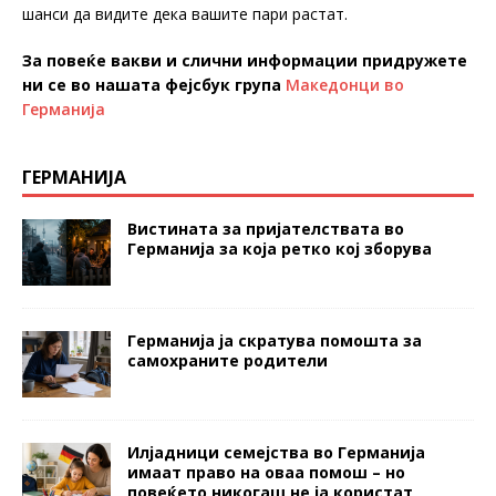
шанси да видите дека вашите пари растат.
За повеќе вакви и слични информации придружете
ни се во нашата фејсбук група
Македонци во
Германија
ГЕРМАНИЈА
Вистината за пријателствата во
Германија за која ретко кој зборува
Германија ја скратува помошта за
самохраните родители
Илјадници семејства во Германија
имаат право на оваа помош – но
повеќето никогаш не ја користат