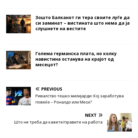
Зошто Балканот ги тера своите луѓе да
си заминат – вистината што нема да ја
слушнете на вестите
Голема германска плата, но колку
навистина останува на крајот од
месецот?
PREVIOUS
Ривалство тешко милијарди: Кој заработува
повеќе – Роналдо или Меси?
NEXT
Што не треба да кажете/правите на работа