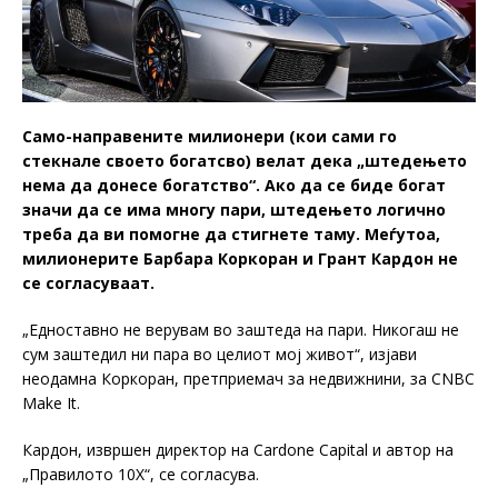
Само-направените милионери (кои сами го
стекнале своето богатсво) велат дека „штедењето
нема да донесе богатство“. Ако да се биде богат
значи да се има многу пари, штедењето логично
треба да ви помогне да стигнете таму. Меѓутоа,
милионерите Барбара Коркоран и Грант Кардон не
се согласуваат.
„Едноставно не верувам во заштеда на пари. Никогаш не
сум заштедил ни пара во целиот мој живот“, изјави
неодамна Коркоран, претприемач за недвижнини, за CNBC
Make It.
Кардон, извршен директор на Cardone Capital и автор на
„Правилото 10X“, се согласува.