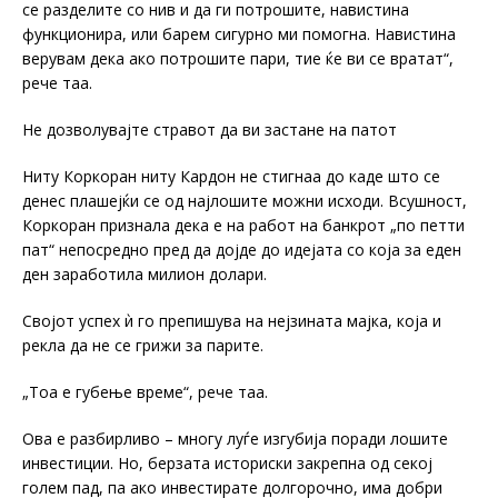
се разделите со нив и да ги потрошите, навистина
функционира, или барем сигурно ми помогна. Навистина
верувам дека ако потрошите пари, тие ќе ви се вратат“,
рече таа.
Не дозволувајте стравот да ви застане на патот
Ниту Коркоран ниту Кардон не стигнаа до каде што се
денес плашејќи се од најлошите можни исходи. Всушност,
Коркоран признала дека е на работ на банкрот „по петти
пат“ непосредно пред да дојде до идејата со која за еден
ден заработила милион долари.
Својот успех ѝ го препишува на нејзината мајка, која и
рекла да не се грижи за парите.
„Тоа е губење време“, рече таа.
Ова е разбирливо – многу луѓе изгубија поради лошите
инвестиции. Но, берзата историски закрепна од секој
голем пад, па ако инвестирате долгорочно, има добри