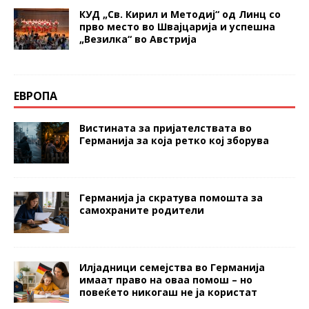
КУД „Св. Кирил и Методиј“ од Линц со
прво место во Швајцарија и успешна
„Везилка“ во Австрија
ЕВРОПА
Вистината за пријателствата во
Германија за која ретко кој зборува
Германија ја скратува помошта за
самохраните родители
Илјадници семејства во Германија
имаат право на оваа помош – но
повеќето никогаш не ја користат