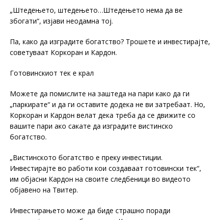
„Штедењето, штедењето…Штедењето нема да ве
збогати“, изјави неодамна тој.
Па, како да изградите богатство? Трошете и инвестирајте,
советуваат Коркоран и Кардон.
Готовинскиот тек е крал
Можете да помислите на заштеда на пари како да ги
„паркирате“ и да ги оставите додека не ви затребаат. Но,
Коркоран и Кардон велат дека треба да се движите со
вашите пари ако сакате да изградите вистинско
богатство.
„Вистинското богатство е преку инвестиции.
Инвестирајте во работи кои создаваат готовински тек“,
им објасни Кардон на своите следбеници во видеото
објавено на Твитер.
Инвестирањето може да биде страшно поради