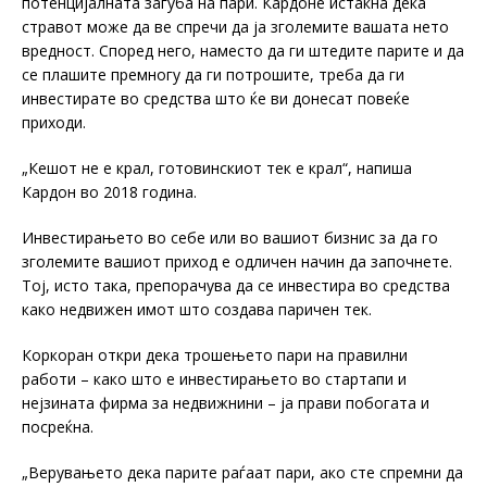
потенцијалната загуба на пари. Кардоне истакна дека
стравот може да ве спречи да ја зголемите вашата нето
вредност. Според него, наместо да ги штедите парите и да
се плашите премногу да ги потрошите, треба да ги
инвестирате во средства што ќе ви донесат повеќе
приходи.
„Кeшот не е крал, готовинскиот тек е крал“, напиша
Кардон во 2018 година.
Инвестирањето во себе или во вашиот бизнис за да го
зголемите вашиот приход е одличен начин да започнете.
Тој, исто така, препорачува да се инвестира во средства
како недвижен имот што создава паричен тек.
Коркоран откри дека трошењето пари на правилни
работи – како што е инвестирањето во стартапи и
нејзината фирма за недвижнини – ја прави побогата и
посреќна.
„Верувањето дека парите раѓаат пари, ако сте спремни да