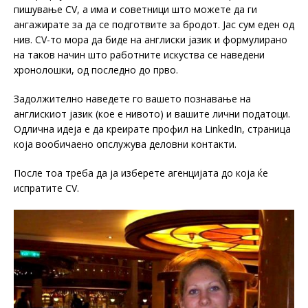
пишување CV, а има и советници што можете да ги
ангажирате за да се подготвите за бродот. Јас сум еден од
нив. CV-то мора да биде на англиски јазик и формулирано
на таков начин што работните искуства се наведени
хронолошки, од последно до прво.
Задолжително наведете го вашето познавање на
англискиот јазик (кое е нивото) и вашите лични податоци.
Одлична идеја е да креирате профил на LinkedIn, страница
која вообичаено опслужува деловни контакти.
После тоа треба да ја изберете агенцијата до која ќе
испратите CV.