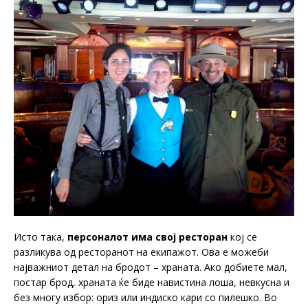
Исто така,
персоналот има свој ресторан
кој се
разликува од ресторанот на екипажот. Ова е можеби
најважниот детал на бродот – храната. Ако добиете мал,
постар брод, храната ќе биде навистина лоша, невкусна и
без многу избор: ориз или индиско кари со пилешко. Во