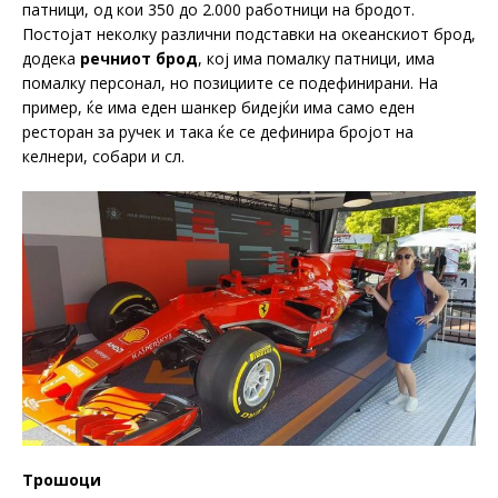
патници, од кои 350 до 2.000 работници на бродот.
Постојат неколку различни подставки на океанскиот брод,
додека
речниот брод
, кој има помалку патници, има
помалку персонал, но позициите се подефинирани. На
пример, ќе има еден шанкер бидејќи има само еден
ресторан за ручек и така ќе се дефинира бројот на
келнери, собари и сл.
Трошоци