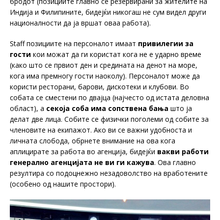
бродот (позициите главно се резервирани за жителите на
Индија и Филипините, бидејќи никогаш не сум видел други
националности да ја вршат оваа работа).
Staff позициите на персоналот имаат
привилегии за
гости
кои можат да ги користат кога не е ударно време
(како што се првиот ден и средината на денот на море,
кога има премногу гости наоколу). Персоналот може да
користи ресторани, барови, дискотеки и клубови. Во
собата се сместени по двајца (најчесто од истата деловна
област), а
секоја соба има сопствена бања
што ја
делат две лица. Собите се физички поголеми од собите за
членовите на екипажот. Ако ви се важни удобноста и
личната слобода, обрнете внимание на ова кога
аплицирате за работа во агенција, бидејќи
вакви работи
генерално агенцијата не ви ги кажува
. Ова главно
резултира со подоцнежно незадоволство на вработените
(особено од нашите простори).