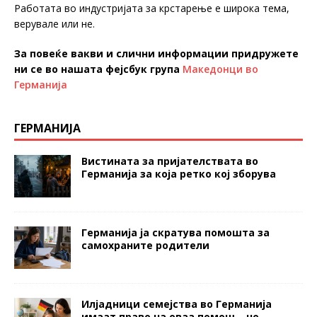
Работата во индустријата за крстарење е широка тема,
верувале или не.
За повеќе вакви и слични информации придружете
ни се во нашата фејсбук група
Македонци во
Германија
ГЕРМАНИЈА
Вистината за пријателствата во
Германија за која ретко кој зборува
Германија ја скратува помошта за
самохраните родители
Илјадници семејства во Германија
имаат право на оваа помош – но