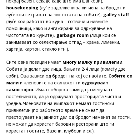
покрај базен, секаде каде што има шанкови),
housekeeping
(луѓе задолжени за хигиена на бродот и
луѓе кои се грижат за чистотата на собите),
galley staff
(луѓе кои работат во кујна – готвачи и нивните
помошници, како и ангажирани за одржување на
чистотата во кујните),
garbage room
(лица кои се
занимаваат со селектирање отпад – храна, лименки,
хартија, картон, стакло итн.).
Сите овие позиции имаат
многу малку привилегии
.
Собата ја делат две лица, бањата 2-4 лица (помеѓу две
соби). Ова зависи од бродот на кој се наоѓате.
Собите се
мали
и членовите на екипажот ги
одржуваат
самостојно
. Имаат обврска сами да ја менуваат
постелнината, да ја одржуваат просторијата чиста и
уредна. Членовите на екипажот немаат гостински
привилегии (по работното време не смеат да
престојуваат на јавниот дел од бродот наменет за гости,
не можат да користат барови и ресторани што ги
користат гостите, базени, клубови и сл.).