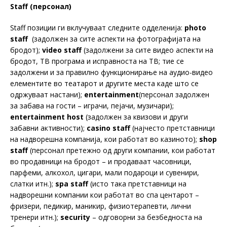
Staff (персонал)
Staff позиции ги вклучуваат следните одделенија:
photo
staff
(задолжен за сите аспекти на фотографијата на
бродот);
video staff
(задолжени за сите видео аспекти на
бродот, ТВ програма и исправноста на ТВ; тие се
задолжени и за правилно функционирање на аудио-видео
елементите во театарот и другите места каде што се
одржуваат настани);
entertainment
(персонал задолжен
за забава на гости – играчи, пејачи, музичари);
entertainment host
(задолжен за квизови и други
забавни активности);
casino staff
(најчесто претставници
на надворешна компанија, кои работат во казиното);
shop
staff
(персонал претежно од други компании, кои работат
во продавници на бродот – и продаваат часовници,
парфеми, алкохол, цигари, мали подароци и сувенири,
слатки итн.);
spa staff
(исто така претставници на
надворешни компании кои работат во спа центарот –
фризери, педикир, маникир, физиотерапевти, лични
тренери итн.);
security
– одговорни за безбедноста на