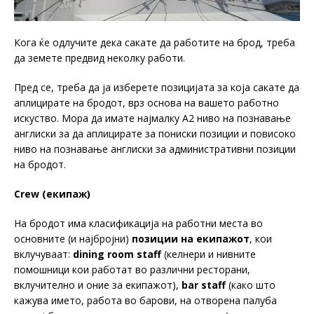
Кога ќе одлучите дека сакате да работите на брод, треба
да земете предвид неколку работи.
Пред се, треба да ја изберете позицијата за која сакате да
аплицирате на бродот, врз основа на вашето работно
искуство. Мора да имате најмалку А2 ниво на познавање
англиски за да аплицирате за пониски позиции и повисоко
ниво на познавање англиски за административни позиции
на бродот.
Crew (екипаж)
На бродот има класификација на работни места во
основните (и најбројни)
позиции на екипажот
, кои
вклучуваат:
dining room staff
(келнери и нивните
помошници кои работат во различни ресторани,
вклучително и оние за екипажот),
bar staff
(како што
кажува името, работа во барови, на отворена палуба