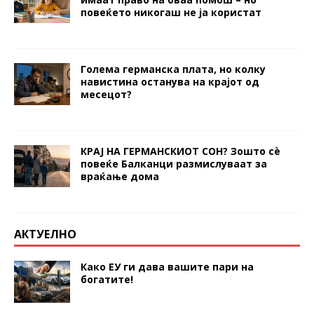
повеќето никогаш не ја користат
Голема германска плата, но колку
навистина останува на крајот од
месецот?
КРАЈ НА ГЕРМАНСКИОТ СОН? Зошто сè
повеќе Балканци размислуваат за
враќање дома
АКТУЕЛНО
Како ЕУ ги дава вашите пари на
богатите!