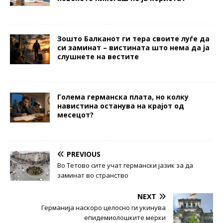
Зошто Балканот ги тера своите луѓе да
си заминат – вистината што нема да ја
слушнете на вестите
Голема германска плата, но колку
навистина останува на крајот од
месецот?
PREVIOUS
Во Тетово сите учат германски јазик за да
заминат во странство
NEXT
Германија наскоро целосно ги укинува
епидемиолошките мерки