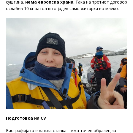
суштина,
нема европска храна
. Така на третиот договор
ослабев 10 кг затоа што јадев само житарки во млеко.
Подготовка на CV
Биографијата е важна ставка – има точен образец за