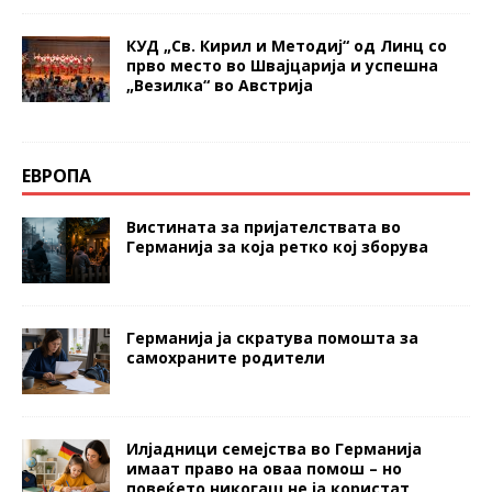
КУД „Св. Кирил и Методиј“ од Линц со
прво место во Швајцарија и успешна
„Везилка“ во Австрија
ЕВРОПА
Вистината за пријателствата во
Германија за која ретко кој зборува
Германија ја скратува помошта за
самохраните родители
Илјадници семејства во Германија
имаат право на оваа помош – но
повеќето никогаш не ја користат