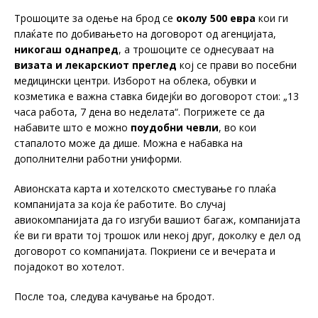
Трошоците за одење на брод се
околу 500 евра
кои ги
плаќате по добивањето на договорот од агенцијата,
никогаш однапред
, а трошоците се однесуваат на
визата и лекарскиот преглед
кој се прави во посебни
медицински центри. Изборот на облека, обувки и
козметика е важна ставка бидејќи во договорот стои: „13
часа работа, 7 дена во неделата“. Погрижете се да
набавите што е можно
поудобни чевли
, во кои
стапалото може да дише. Можна е набавка на
дополнителни работни униформи.
Авионската карта и хотелското сместување го плаќа
компанијата за која ќе работите. Во случај
авиокомпанијата да го изгуби вашиот багаж, компанијата
ќе ви ги врати тој трошок или некој друг, доколку е дел од
договорот со компанијата. Покриени се и вечерата и
појадокот во хотелот.
После тоа, следува качување на бродот.