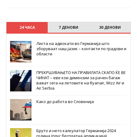
24 ЧАСА
7 ДЕНОВИ
30 ДЕНОВИ
Листа на адвокати во Германија што
зборуваат наш јазик – контакти по градови и
области
ПРЕКРШУВАЊЕТО НА ПРАВИЛАТА СКАПО ЌЕ ВЕ
ЧИНАТ – еве кои димензии за рачен багаж
важат сега на летовите на Ryanair, Wizz Air и
Air Serbia
Како до работа во Словенија
Бруто и нето калкулатор Германија 2024
година (плус бесплатна апликација)