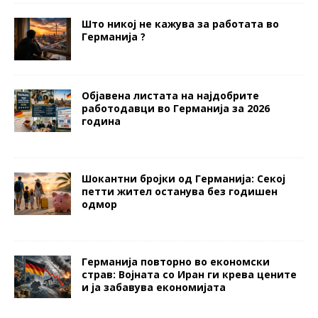
Што никој не кажува за работата во
Германија ?
Објавена листата на најдобрите
работодавци во Германија за 2026
година
Шокантни бројки од Германија: Секој
петти жител останува без годишен
одмор
Германија повторно во економски
страв: Војната со Иран ги крева цените
и ја забавува економијата