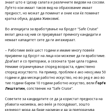
знаат што е Цезар салата и различните видови на сосови.
Луѓето кои имаат таков вид на образование имаат
предност, но можат да поминат и оние кои ќе поминат
кратка обука, додава Живковиќ.
Во агенцијата за вработување на бродот “Safe Cruise”
велат дека кај нив се пријавуваат премногу кандидати и
немаат капацитет сите да ги ангажираат.
– Работиме веќе шест години и имаме многу повеќе
пријавени од бројот на лица кои можеме да ги вработиме.
Доаѓаат и со препораки, а сезоната трае цела година.
Немаме ограничување според возраста, единствено
според искуството. На пример, проблем е ако некој има 50
години и два месеци работно искуство, но во ред е ако во
тие години барем 10 години работно искуство, вели
Ѓорѓе
Лештатин
, сопственик на “Safe Cruise”.
Советите за кандидатите се да ја користат предноста на
убавата насмевка, ако веќе ја поседуваат, зошто
келнерот мора да биде насмеан и да ја препорачува