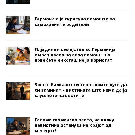
Германија ја скратува помошта за
самохраните родители
Илјадници семејства во Германија
имаат право на оваа помош – но
повеќето никогаш не ја користат
Зошто Балканот ги тера своите луѓе да
си заминат – вистината што нема да ја
слушнете на вестите
Голема германска плата, но колку
навистина останува на крајот од
месецот?