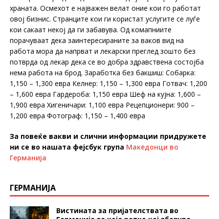
храната. Осмехот е најважен велат оние кои го работат
овој бизнис. Странците кои ги користат услугите се луѓе
кои сакаат некој да ги забавува. Од комапниите
порачуваат дека заинтересираните за ваков вид на
работа мора да напрват и лекарски преглед зошто без
потврда од лекар дека се во добра здравствена состојба
нема работа на брод. Заработка без бакшиш: Собарка:
1,150 – 1,300 евра Келнер: 1,150 – 1,300 евра Готвач: 1,200
– 1,600 евра Гардероба: 1,150 евра Шеф на кујна: 1,600 –
1,900 евра Хигеничари: 1,100 евра Рецепционери: 900 –
1,200 евра Фотограф: 1,150 – 1,400 евра
За повеќе вакви и слични информации придружете
ни се во нашата фејсбук група
Македонци во
Германија
ГЕРМАНИЈА
Вистината за пријателствата во