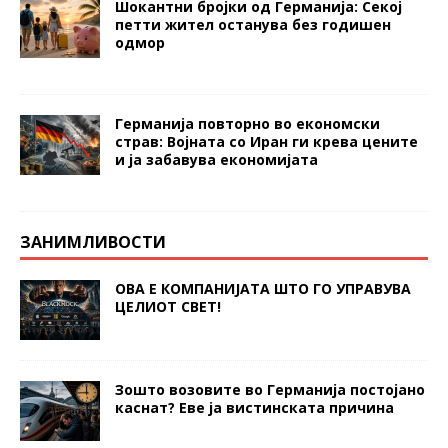
Шокантни бројки од Германија: Секој
петти жител останува без годишен
одмор
Германија повторно во економски
страв: Војната со Иран ги крева цените
и ја забавува економијата
ЗАНИМЛИВОСТИ
ОВА Е КОМПАНИЈАТА ШТО ГО УПРАВУВА
ЦЕЛИОТ СВЕТ!
Зошто возовите во Германија постојано
каснат? Еве ја вистинската причина