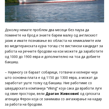
Доколку немате проблем два месеци без пауза да
поминете на брод и знаете барем малку од англискиот
јазик и имате познавање во областа на хемикалиите или
во медитеранската кујна тогаш сте вистински кандидат за
работа на речните бродови на кои можете да заработите
од 1000 до 1900 евра и дополнително на тоа да добиете
бакшиш.
– Најмногу се бараат собарици, готвачи и келнери чија
што основна плата е од 1150 до 1300 евра, а можат да
заработат уште толку од бакшиш. Ние работиме со
швајцарската компанија “Viking” која сака да вработи луге
од овие простори, вели
Драган Живковиќ
од српската
агенција Ферон која се занимава со ангажирање на кадар
за работа на бродови.