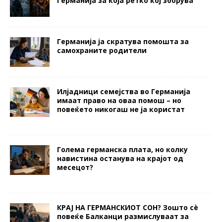
Германија за која ретко кој зборува
Германија ја скратува помошта за
самохраните родители
Илјадници семејства во Германија
имаат право на оваа помош – но
повеќето никогаш не ја користат
Голема германска плата, но колку
навистина останува на крајот од
месецот?
КРАЈ НА ГЕРМАНСКИОТ СОН? Зошто сè
повеќе Балканци размислуваат за