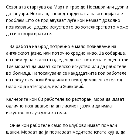
Сезоната стартува од Март и трае до Ноември или дури и
до Јануари. Некогаш, според тврдењата на агенцијата е
проблем што се пријавуваат луѓе кои немаат доволно
познхавање, додека искуството во хотелиерството може
да ги отвори вратите.
– За работа на брод потребно е мало познавање на
англискиот јазик, или поточно средно ниво. За собарица,
на пример на скалата од еден до пет пожелна е оцена три.
Тие мораат да имаат хотелско искуство или да работеле
во болница. Напосакувани се кандидатките кои работеле
на преку океански брод или во некој домашен хотел од
било која категорија, вели Живковиќ.
Келнерите кои би работеле во ресторан, мора да имаат
одлично познавање на англискиот јазик и да имаат
искуство во луксузни хотели.
– Оние кои работеле само по клубови имаат помали
шанси. Мораат да ја познаваат медитеранската кујна, да