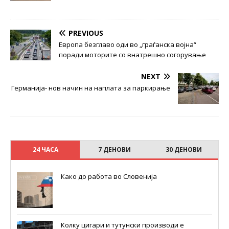
PREVIOUS
Европа безглаво оди во „граѓанска војна“
поради моторите со внатрешно согорување
NEXT
Германија- нов начин на наплата за паркирање
24 ЧАСА
7 ДЕНОВИ
30 ДЕНОВИ
Како до работа во Словенија
Колку цигари и тутунски производи е