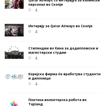
Qatar Airways со интервјуа за кабински
персонал во Скопје
Интервју за Qatar Airways во Скопје
Стипендии во Кина за додипломски и
магистерски студии
Корејска фирма ќе вработува студенти
и дипломци
Платена волонтерска работа во
Тајланд