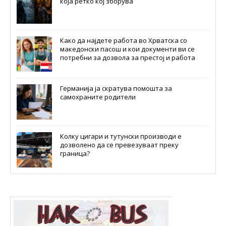
која ретко кој зборува
Како да најдете работа во Хрватска со
македонски пасош и кои документи ви се
потребни за дозвола за престој и работа
Германија ја скратува помошта за
самохраните родители
Колку цигари и тутунски производи е
дозволено да се превезуваат преку
граница?