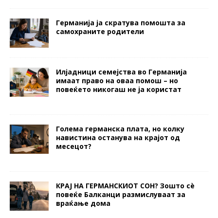
Германија ја скратува помошта за
самохраните родители
Илјадници семејства во Германија
имаат право на оваа помош – но
повеќето никогаш не ја користат
Голема германска плата, но колку
навистина останува на крајот од
месецот?
КРАЈ НА ГЕРМАНСКИОТ СОН? Зошто сè
повеќе Балканци размислуваат за
враќање дома