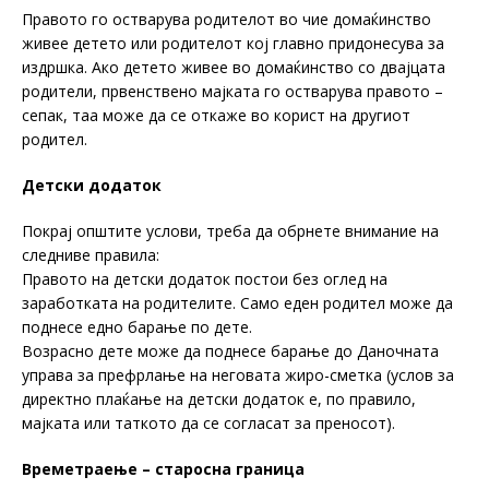
Правото го остварува родителот во чие домаќинство
живее детето или родителот кој главно придонесува за
издршка. Ако детето живее во домаќинство со двајцата
родители, првенствено мајката го остварува правото –
сепак, таа може да се откаже во корист на другиот
родител.
Детски додаток
Покрај општите услови, треба да обрнете внимание на
следниве правила:
Правото на детски додаток постои без оглед на
заработката на родителите. Само еден родител може да
поднесе едно барање по дете.
Возрасно дете може да поднесе барање до Даночната
управа за префрлање на неговата жиро-сметка (услов за
директно плаќање на детски додаток е, по правило,
мајката или таткото да се согласат за преносот).
Времетраење – старосна граница