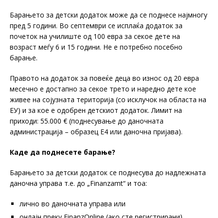
Барањето за детски додаток може да се поднесе најмногу
пред 5 години. Во септември се исплаќа додаток за
почеток на училиште од 100 евра за секое дете на
возраст меѓу 6 и 15 години. Не е потребно посебно
барање.
Правото на додаток за повеќе деца во износ од 20 евра
месечно е достапно за секое трето и наредно дете кое
живее на сојузната територија (со исклучок на областа на
ЕУ) и за кое е одобрен детскиот додаток. Лимит на
приходи: 55.000 € (поднесување до даночната
администрација – образец Е4 или даночна пријава).
Каде да поднесете барање?
Барањето за детски додаток се поднесува до надлежната
даночна управа т.е. до „Finanzamt“ и тоа:
лично во даночната управа или
онлајн преку FinanzOnline (ако сте регистрирани).