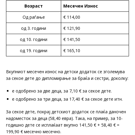
Возраст
Месечен Износ
Од раѓање
€ 114,00
од 3. години
€ 121,90
од 10. години
€ 141,50
од 19. години
€ 165,10
Вкупниот месечен износ на детски додаток се зголемува
за секое дете до дипломирање за браќа и сестри, доколку:
е одобрено за две деца, за 7,10 € за секое дете.
е одобрено за три деца, за 17,40 € за секое дете итн.
За секое дете, покрај детскиот додаток се плаќа даночен
надоместок за деца (58,40 евра). Така, на пример, за 10-
годишно дете се исплаќаат вкупно 141,50 € + 58,40 € =
199,90 € месечно месечно.