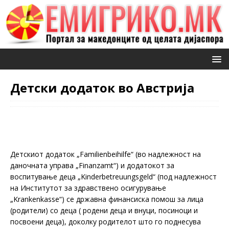
Детски додаток во Австрија
Детскиот додаток „Familienbeihilfe“ (во надлежност на
даночната управа „Finanzamt“) и додатокот за
воспитување деца „Kinderbetreuungsgeld“ (под надлежност
на Институтот за здравствено осигурување
„Krankenkasse“) се државна финансиска помош за лица
(родители) со деца ( родени деца и внуци, посиноци и
посвоени деца), доколку родителот што го поднесува