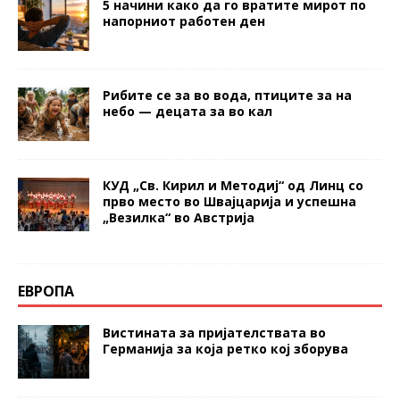
5 начини како да го вратите мирот по
напорниот работен ден
Рибите се за во вода, птиците за на
небо — децата за во кал
КУД „Св. Кирил и Методиј“ од Линц со
прво место во Швајцарија и успешна
„Везилка“ во Австрија
ЕВРОПА
Вистината за пријателствата во
Германија за која ретко кој зборува