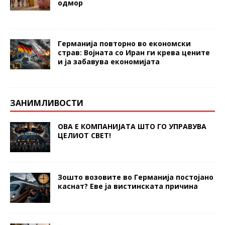
одмор
Германија повторно во економски
страв: Војната со Иран ги крева цените
и ја забавува економијата
ЗАНИМЛИВОСТИ
ОВА Е КОМПАНИЈАТА ШТО ГО УПРАВУВА
ЦЕЛИОТ СВЕТ!
Зошто возовите во Германија постојано
каснат? Еве ја вистинската причина