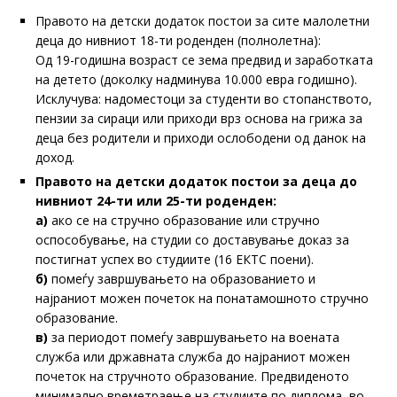
Правото на детски додаток постои за сите малолетни
деца до нивниот 18-ти роденден (полнолетна):
Од 19-годишна возраст се зема предвид и заработката
на детето (доколку надминува 10.000 евра годишно).
Исклучува: надоместоци за студенти во стопанството,
пензии за сираци или приходи врз основа на грижа за
деца без родители и приходи ослободени од данок на
доход.
Правото на детски додаток постои за деца до
нивниот 24-ти или 25-ти роденден:
а)
ако се на стручно образование или стручно
оспособување, на студии со доставување доказ за
постигнат успех во студиите (16 ЕКТС поени).
б)
помеѓу завршувањето на образованието и
најраниот можен почеток на понатамошното стручно
образование.
в)
за периодот помеѓу завршувањето на воената
служба или државната служба до најраниот можен
почеток на стручното образование. Предвиденото
минимално времетраење на студиите по диплома, во