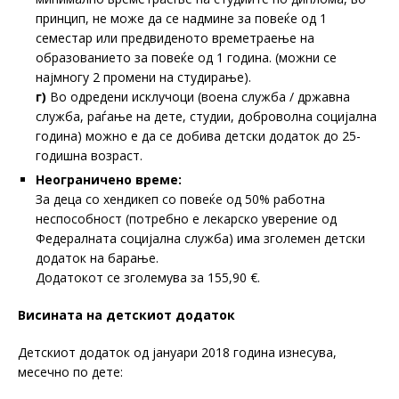
принцип, не може да се надмине за повеќе од 1
семестар или предвиденото времетраење на
образованието за повеќе од 1 година. (можни се
најмногу 2 промени на студирање).
г)
Во одредени исклучоци (воена служба / државна
служба, раѓање на дете, студии, доброволна социјална
година) можно е да се добива детски додаток до 25-
годишна возраст.
Неограничено време:
За деца со хендикеп со повеќе од 50% работна
неспособност (потребно е лекарско уверение од
Федералната социјална служба) има зголемен детски
додаток на барање.
Додатокот се зголемува за 155,90 €.
Висината на детскиот додаток
Детскиот додаток од јануари 2018 година изнесува,
месечно по дете: