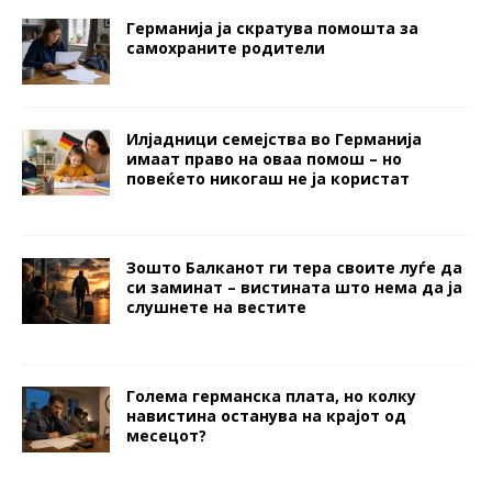
Германија ја скратува помошта за
самохраните родители
Илјадници семејства во Германија
имаат право на оваа помош – но
повеќето никогаш не ја користат
Зошто Балканот ги тера своите луѓе да
си заминат – вистината што нема да ја
слушнете на вестите
Голема германска плата, но колку
навистина останува на крајот од
месецот?