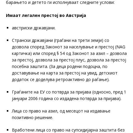
барањето и детето ги исполнуваат следните услови:
Имаат легален престој во Австрија
австриски државјани.
Странски државјани (граѓани на трети земји) со
дозвола според Законот за населување и престој (NAG
картичка) или според § 54 од Законот за азил – дозвола
за престој, дозвола за престој плус, дозвола за престој
посебна заштита. (За деца родени подоцна, по
доставување на карта за престој на увид, детскиот
додаток се доделува ретроактивно до раѓање).
Граѓаните на ЕУ со потврда за пријава (односно, пред 1
јануари 2006 година со издадена потврда за пријава).
Лица со право на азил, од месецот на издавање
позитивно решение.
Вработени лица со право на супсидијарна заштита без