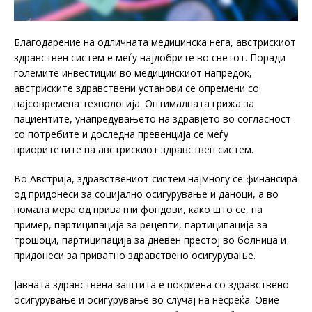
Благодарение на одличната медицинска нега, австрискиот
здравствен систем е меѓу најдобрите во светот. Поради
големите инвестиции во медицинскиот напредок,
австриските здравствени установи се опремени со
најсовремена технологија. Оптималната грижа за
пациентите, унапредувањето на здравјето во согласност
со потребите и доследна превенција се меѓу
приоритетите на австрискиот здравствен систем.
Во Австрија, здравствениот систем најмногу се финансира
од придонеси за социјално осигурување и даноци, а во
помала мера од приватни фондови, како што се, на
пример, партиципација за рецепти, партиципација за
трошоци, партиципација за дневен престој во болница и
придонеси за приватно здравствено осигурување.
Јавната здравствена заштита е покриена со здравствено
осигурување и осигурување во случај на несреќа. Овие