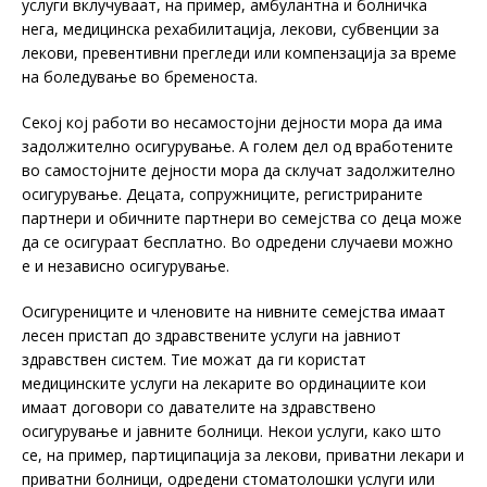
услуги вклучуваат, на пример, амбулантна и болничка
нега, медицинска рехабилитација, лекови, субвенции за
лекови, превентивни прегледи или компензација за време
на боледување во бременоста.
Секој кој работи во несамостојни дејности мора да има
задолжително осигурување. А голем дел од вработените
во самостојните дејности мора да склучат задолжително
осигурување. Децата, сопружниците, регистрираните
партнери и обичните партнери во семејства со деца може
да се осигураат бесплатно. Во одредени случаеви можно
е и независно осигурување.
Осигурениците и членовите на нивните семејства имаат
лесен пристап до здравствените услуги на јавниот
здравствен систем. Тие можат да ги користат
медицинските услуги на лекарите во ординациите кои
имаат договори со давателите на здравствено
осигурување и јавните болници. Некои услуги, како што
се, на пример, партиципација за лекови, приватни лекари и
приватни болници, одредени стоматолошки услуги или