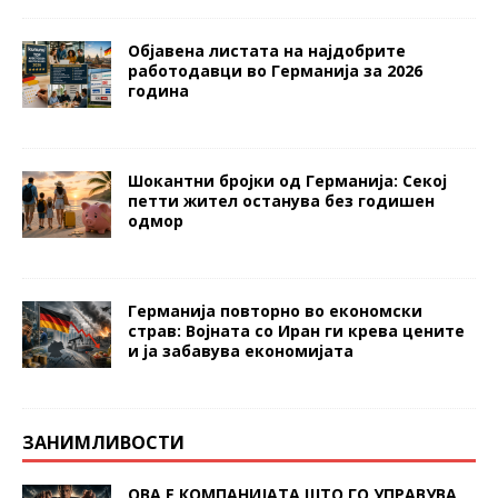
Објавена листата на најдобрите
работодавци во Германија за 2026
година
Шокантни бројки од Германија: Секој
петти жител останува без годишен
одмор
Германија повторно во економски
страв: Војната со Иран ги крева цените
и ја забавува економијата
ЗАНИМЛИВОСТИ
ОВА Е КОМПАНИЈАТА ШТО ГО УПРАВУВА