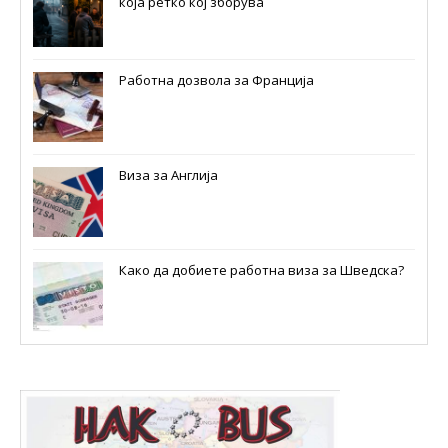
која ретко кој зборува
Работна дозвола за Франција
Виза за Англија
Како да добиете работна виза за Шведска?