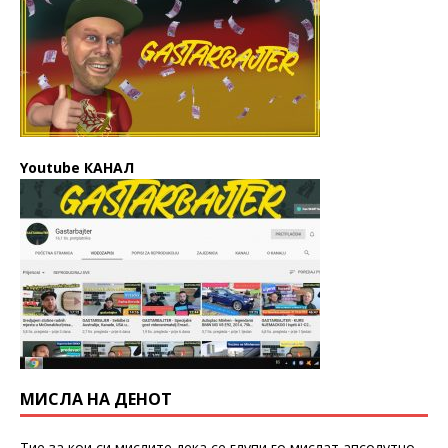
Youtube КАНАЛ
МИСЛА НА ДЕНОТ
Тие за кои си мислите дека се глупи го мислат апсолутно