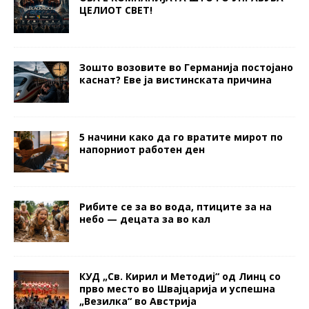
ЦЕЛИОТ СВЕТ!
Зошто возовите во Германија постојано
каснат? Еве ја вистинската причина
5 начини како да го вратите мирот по
напорниот работен ден
Рибите се за во вода, птиците за на
небо — децата за во кал
КУД „Св. Кирил и Методиј“ од Линц со
прво место во Швајцарија и успешна
„Везилка“ во Австрија