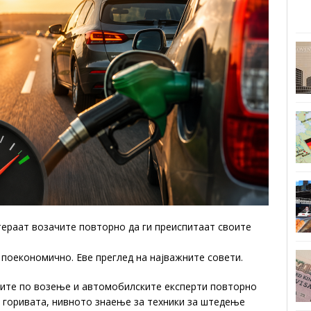
тераат возачите повторно да ги преиспитаат своите
 поекономично. Еве преглед на најважните совети.
рите по возење и автомобилските експерти повторно
а горивата, нивното знаење за техники за штедење