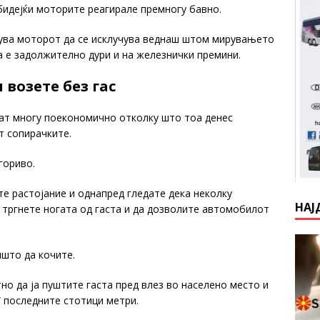
бидејќи моторите реагирале премногу бавно.
тува моторот да се исклучува веднаш штом мирувањето
оа е задолжително дури и на железнички премини.
 возете без гас
ат многу поекономично отколку што тоа денес
ат сопирачките.
гориво.
те растојание и однапред гледате дека неколку
НАЈ
 тргнете ногата од гаста и да дозволите автомобилот
што да кочите.
но да ја пуштите гаста пред влез во населено место и
 последните стотици метри.