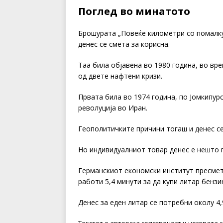
Поглед во минатото
Брошурата „Повеќе километри со помалку
денес се смета за корисна.
Таа била објавена во 1980 година, во вр
од двете нафтени кризи.
Првата била во 1974 година, по Јомкипур
револуција во Иран.
Геополитичките причини тогаш и денес се
Но индивидуалниот товар денес е нешто 
Германскиот економски институт пресмет
работи 5,4 минути за да купи литар бензи
Денес за еден литар се потребни околу 4,