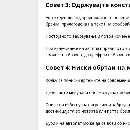
Совет 3: Одржувајте конс
Уште еден дел од предвидливото возење
брзина, прилагодена на текот на сообраќ
Постојаното забрзување и потоа кочење
При вклучување на автопат правилото е д
соодветна брзина, да префрлите брзина 
Совет 4: Ниски обртаи на
Колку се пониски вртежите на современи
Денешните менувачи овозможуваат возењ
Оние кои избегнуваат агресивни забрзува
дестинацијата во четврта или петта брзи
Дури и на автопат може да се вози со ни