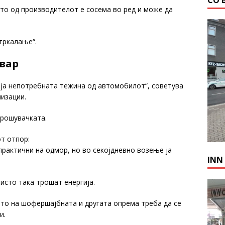
СО 
ото од производителот е сосема во ред и може да
тркалање“.
овар
 ја непотребната тежина од автомобилот“, советува
изации.
трошувачката.
т отпор:
практични на одмор, но во секојдневно возење ја
INN
исто така трошат енергија.
то на шофершајбната и другата опрема треба да се
и.