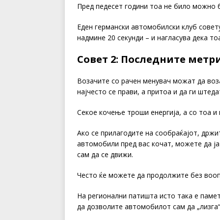
Пред педесет години тоа не било можно 
Еден германски автомобилски клуб сове
надмине 20 секунди – и нагласува дека т
Совет 2: Последните метри
Возачите со рачен менувач можат да воз
најчесто се прави, а притоа и да ги штед
Секое кочење троши енергија, а со тоа и 
Ако се прилагодите на сообраќајот, држи
автомобили пред вас кочат, можете да ја
сам да се движи.
Често ќе можете да продолжите без вооп
На регионални патишта исто така е памет
да дозволите автомобилот сам да „лизга“