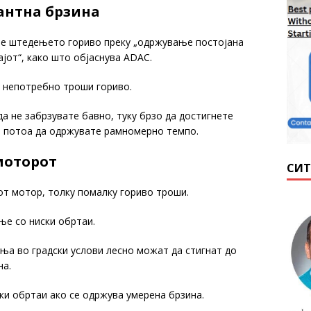
тантна брзина
 е штедењето гориво преку „одржување постојана
ајот“, како што објаснува ADAC.
 непотребно троши гориво.
а не забрзувате бавно, туку брзо да достигнете
и потоа да одржувате рамномерно темпо.
 моторот
СИТ
от мотор, толку помалку гориво троши.
е со ниски обртаи.
ња во градски услови лесно можат да стигнат до
на.
ски обртаи ако се одржува умерена брзина.