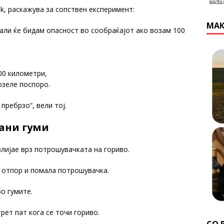
nk, раскажува за сопствен експеримент:
МАК
али ќе бидам опасност во сообраќајот ако возам 100
00 километри,
озеле поспоро.
пребрзо“, вели тој.
пани гуми
лијае врз потрошувачката на гориво.
 отпор и помала потрошувачка.
о гумите.
рет пат кога се точи гориво.