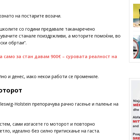
ознато на постарите возачи.
ошколите со години предавале таканаречено
нувачите станале поиздржливи, а моторите помоќни, во
ски обртаи“.
 а само за стан давам 900€ – суровата реалност на
лно и денес, иако некои работи се промениле.
моторот
eswig-Holstein препорачува рачно гасење и палење на
истем, сами изгасете го моторот и повторно
етло, идеално без силно притискање на гаста.