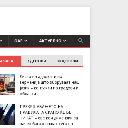
ОАЕ
АКТУЕЛНО
24 ЧАСА
7 ДЕНОВИ
30 ДЕНОВИ
Листа на адвокати во
Германија што зборуваат наш
јазик – контакти по градови и
области
ПРЕКРШУВАЊЕТО НА
ПРАВИЛАТА СКАПО ЌЕ ВЕ
ЧИНАТ – еве кои димензии за
рачен багаж важат сега на