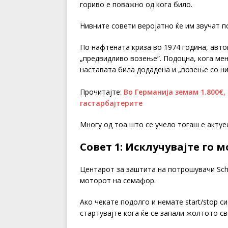
гориво е поважно од кога било.
Нивните совети веројатно ќе им звучат п
По нафтената криза во 1974 година, авт
„предвидливо возење“. Подоцна, кога ме
наставата била додадена и „возење со ни
Прочитајте:
Во Германија земам 1.800€,
гастарбајтерите
Многу од тоа што се учело тогаш е актуе
Совет 1: Исклучувајте го 
Центарот за заштита на потрошувачи Schl
моторот на семафор.
Ако чекате подолго и немате start/stop с
стартувајте кога ќе се запали жолтото св