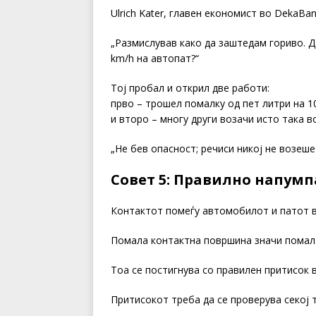
Ulrich Kater, главен економист во DekaBa
„Размислував како да заштедам гориво. Д
km/h на автопат?“
Тој пробал и открил две работи:
прво – трошел помалку од пет литри на 1
и второ – многу други возачи исто така в
„Не бев опасност; речиси никој не возеше 
Совет 5: Правилно напум
Контактот помеѓу автомобилот и патот в
Помала контактна површина значи помал
Тоа се постигнува со правилен притисок в
Притисокот треба да се проверува секој т