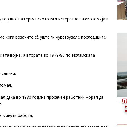
 гориво“ на германското Министерство за економија и
еме кога возачите сè уште ги чувствувале последиците
ската војна, а втората во 1979/80 по Исламската
 слични.
помал.
ал дека во 1980 година просечен работник морал да
н.
9 минути работа.