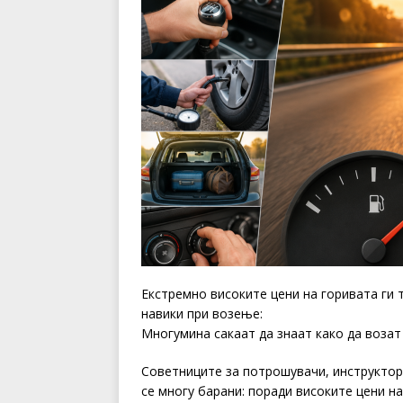
Екстремно високите цени на горивата ги 
навики при возење:
Многумина сакаат да знаат како да возат
Советниците за потрошувачи, инструкто
се многу барани: поради високите цени н