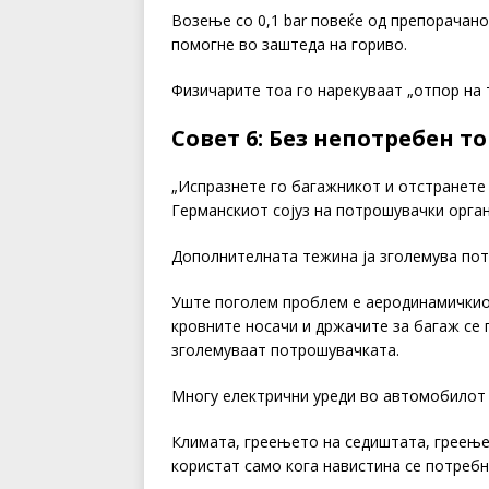
Возење со 0,1 bar повеќе од препорачан
помогне во заштеда на гориво.
Физичарите тоа го нарекуваат „отпор на 
Совет 6: Без непотребен т
„Испразнете го багажникот и отстранете
Германскиот сојуз на потрошувачки орган
Дополнителната тежина ја зголемува по
Уште поголем проблем е аеродинамичкио
кровните носачи и држачите за багаж се 
зголемуваат потрошувачката.
Многу електрични уреди во автомобилот 
Климата, греењето на седиштата, греење
користат само кога навистина се потребн