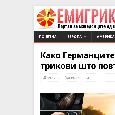
ПОЧЕТНА
ЕВРОПА
АМЕРИКА
Како Германците 
трикови што пов
Актуелно
,
Занимливости