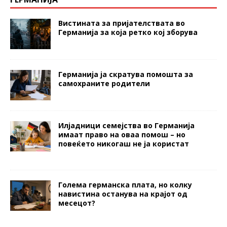
Вистината за пријателствата во
Германија за која ретко кој зборува
Германија ја скратува помошта за
самохраните родители
Илјадници семејства во Германија
имаат право на оваа помош – но
повеќето никогаш не ја користат
Голема германска плата, но колку
навистина останува на крајот од
месецот?