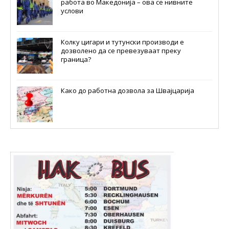
работа во Македонија – ова се нивните
услови
Колку цигари и тутунски производи е
дозволено да се превезуваат преку
граница?
Како до работна дозвола за Швајцарија