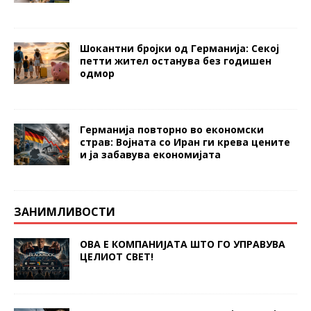
Шокантни бројки од Германија: Секој
петти жител останува без годишен
одмор
Германија повторно во економски
страв: Војната со Иран ги крева цените
и ја забавува економијата
ЗАНИМЛИВОСТИ
ОВА Е КОМПАНИЈАТА ШТО ГО УПРАВУВА
ЦЕЛИОТ СВЕТ!