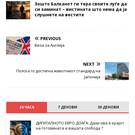
Зошто Балканот ги тера своите луѓе да
си заминат – вистината што нема да ја
слушнете на вестите
PREVIOUS
Виза за Англија
NEXT
Полска го достигна животниот стандард на
Јапонија
24 ЧАСА
7 ДЕНОВИ
30 ДЕНОВИ
ДИГИТАЛНОТО ЕВРО ДОАЃА: Дали ова е крајот
на готовината и вашата слобода ?