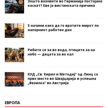
Зошто возовите во Германија постојано
каснат? Еве ја вистинската причина
5 начини како да го вратите мирот по
напорниот работен ден
Рибите се за во вода, птиците за на
небо — децата за во кал
КУД „Св. Кирил и Методиј“ од Линц со
прво место во Швајцарија и успешна
„Везилка“ во Австрија
ЕВРОПА