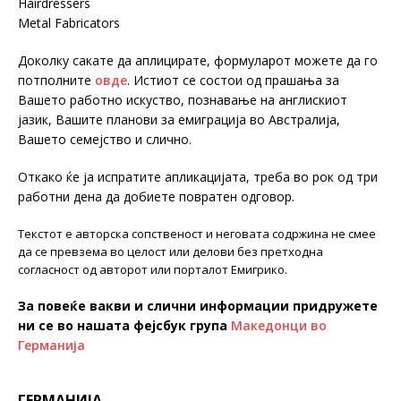
Hairdressers
Metal Fabricators
Доколку сакате да аплицирате, формуларот можете да го
потполните
овде
. Истиот се состои од прашања за
Вашето работно искуство, познавање на англискиот
јазик, Вашите планови за емиграција во Австралија,
Вашето семејство и слично.
Откако ќе ја испратите апликацијата, треба во рок од три
работни дена да добиете повратен одговор.
Текстот е авторска сопственост и неговата содржина не смее
да се превзема во целост или делови без претходна
согласност од авторот или порталот Емигрико.
За повеќе вакви и слични информации придружете
ни се во нашата фејсбук група
Македонци во
Германија
ГЕРМАНИЈА