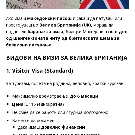
Ако имаш
македонски пасош
и сакаш да патуваш или
престојуваш во
Велика Британија (UK)
, мораш да
поднесеш
барање за виза
, бидејќи Македонија
не е дел
од шенген-зоната ниту од британската шема за
безвизни патувања
.
ВИДОВИ НА ВИЗИ ЗА ВЕЛИКА БРИТАНИЈА
1. Visitor Visa (Standard)
За туризам, посета на роднини, деловно, кратки курсеви
Максимално времетраење:
до 6 месеци
Цена:
£115 (еднократна)
Не смее да се работи или студира долгорочно
Важно е да докажеш:
дека имаш
доволно финансии