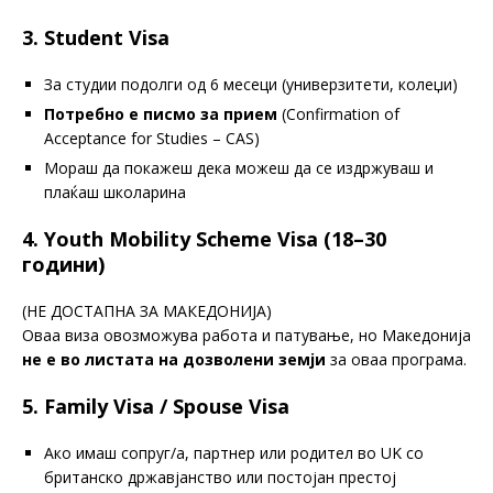
3. Student Visa
За студии подолги од 6 месеци (универзитети, колеџи)
Потребно е писмо за прием
(Confirmation of
Acceptance for Studies – CAS)
Мораш да покажеш дека можеш да се издржуваш и
плаќаш школарина
4.
Youth Mobility Scheme Visa (18–30
години)
(НЕ ДОСТАПНА ЗА МАКЕДОНИЈА)
Оваа виза овозможува работа и патување, но Македонија
не е во листата на дозволени земји
за оваа програма.
5.
Family Visa / Spouse Visa
Ако имаш сопруг/а, партнер или родител во UK со
британско државјанство или постојан престој