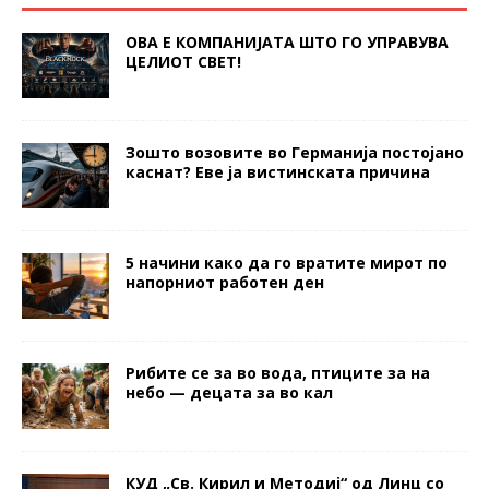
ОВА Е КОМПАНИЈАТА ШТО ГО УПРАВУВА
ЦЕЛИОТ СВЕТ!
Зошто возовите во Германија постојано
каснат? Еве ја вистинската причина
5 начини како да го вратите мирот по
напорниот работен ден
Рибите се за во вода, птиците за на
небо — децата за во кал
КУД „Св. Кирил и Методиј“ од Линц со