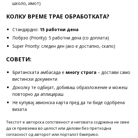
школо, имот)
КОЛКУ ВРЕМЕ ТРАЕ ОБРАБОТКАТА?
Стандардно:
15 работни дена
Побрзо (Priority): 5 работни дена (со доплата)
Super Priority: следен ден (ако е достапно, скапо)
СОВЕТИ:
Британската амбасада е
многу строга
– достави само
вистински документи
Доколку те одбијат, добиваш образложение и можеш
повторно да аплицираш
Не купувај авионска карта пред да ти биде одобрена
визата
Текстот е авторска сопственост и неговата содржина не смее
да се превзема во целост или делови без претходна
согласност од авторот или порталот Емигрико.