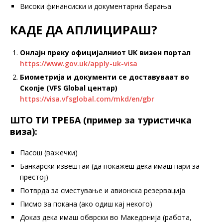
Високи финансиски и документарни барања
КАДЕ ДА АПЛИЦИРАШ?
Онлајн преку официјалниот UK визен портал
https://www.gov.uk/apply-uk-visa
Биометрија и документи се доставуваат во
Скопје (VFS Global центар)
https://visa.vfsglobal.com/mkd/en/gbr
ШТО ТИ ТРЕБА (пример за туристичка
виза):
Пасош (важечки)
Банкарски извештаи (да покажеш дека имаш пари за
престој)
Потврда за сместување и авионска резервација
Писмо за покана (ако одиш кај некого)
Доказ дека имаш обврски во Македонија (работа,