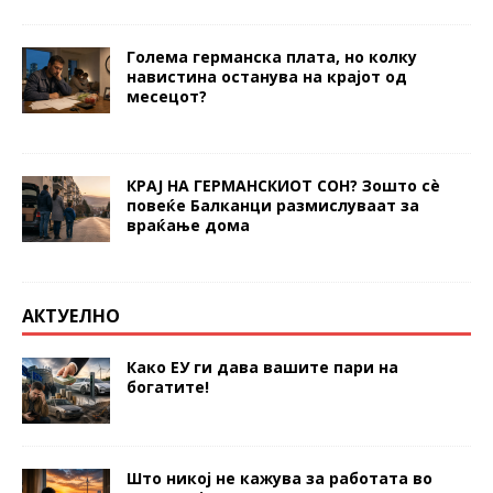
Голема германска плата, но колку
навистина останува на крајот од
месецот?
КРАЈ НА ГЕРМАНСКИОТ СОН? Зошто сè
повеќе Балканци размислуваат за
враќање дома
АКТУЕЛНО
Како ЕУ ги дава вашите пари на
богатите!
Што никој не кажува за работата во