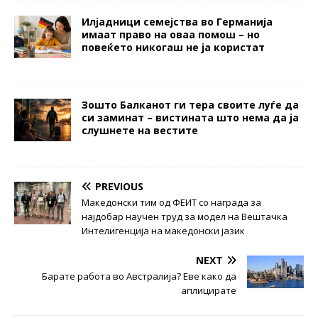
Илјадници семејства во Германија
имаат право на оваа помош – но
повеќето никогаш не ја користат
Зошто Балканот ги тера своите луѓе да
си заминат – вистината што нема да ја
слушнете на вестите
PREVIOUS
Македонски тим од ФЕИТ со награда за
најдобар научен труд за модел на Вештачка
Интелигенција на македонски јазик
NEXT
Барате работа во Австралија? Еве како да
аплицирате