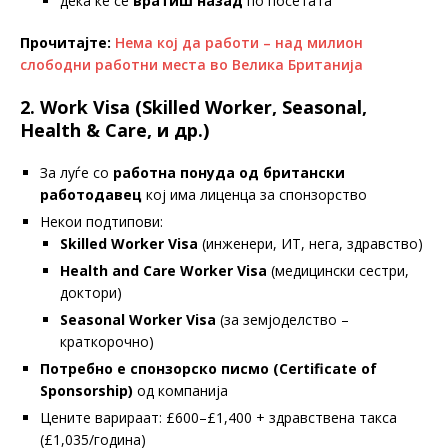
дека ќе се
вратиш назад
по посетата
Прочитајте:
Нема кој да работи – над милион
слободни работни места во Велика Британија
2. Work Visa (Skilled Worker, Seasonal,
Health & Care, и др.)
За луѓе со
работна понуда од британски
работодавец
кој има лиценца за спонзорство
Некои подтипови:
Skilled Worker Visa
(инженери, ИТ, нега, здравство)
Health and Care Worker Visa
(медицински сестри,
доктори)
Seasonal Worker Visa
(за земјоделство –
краткорочно)
Потребно е спонзорско писмо (Certificate of
Sponsorship)
од компанија
Цените варираат: £600–£1,400 + здравствена такса
(£1,035/година)