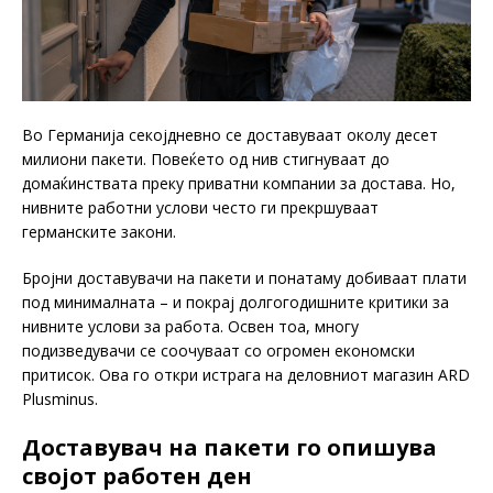
Во Германија секојдневно се доставуваат околу десет
милиони пакети. Повеќето од нив стигнуваат до
домаќинствата преку приватни компании за достава. Но,
нивните работни услови често ги прекршуваат
германските закони.
Бројни доставувачи на пакети и понатаму добиваат плати
под минималната – и покрај долгогодишните критики за
нивните услови за работа. Освен тоа, многу
подизведувачи се соочуваат со огромен економски
притисок. Ова го откри истрага на деловниот магазин ARD
Plusminus.
Доставувач на пакети го опишува
својот работен ден