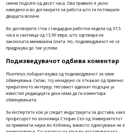
смени подолги од десет часа. Ова правило е јасно
наведено и во договорите за работа што ги потпишале
двајцата возачи.
Во договорите стои стандардна работна недела од 37,5
часа и саатница од 13,90 евра, што одговара на
законската минимална плата. Но, подизведувачот не се
придржува до тие услови.
Подизведувачот одбива коментар
Plusminus побарал изјава од подизведувачот за овие
обвинувања. Сепак, тој ненадејно се откажал од првично
прифатеното интервју. Неговиот адвокат подоцна ја
известил редакцијата дека нема да ги коментира
обвинувањата.
За експертите кои ја следат индустријата за достава, како
професорот по економија Стефан Сел од Универзитетот
за применети науки во Кобленц, ваквото однесување не е
изненадување. Тој пазарот на труд во доставувачката