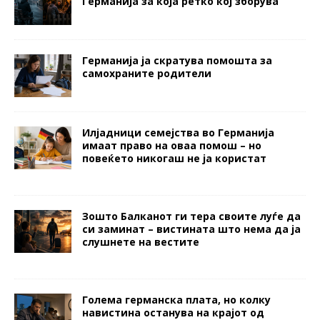
Германија за која ретко кој зборува
Германија ја скратува помошта за
самохраните родители
Илјадници семејства во Германија
имаат право на оваа помош – но
повеќето никогаш не ја користат
Зошто Балканот ги тера своите луѓе да
си заминат – вистината што нема да ја
слушнете на вестите
Голема германска плата, но колку
навистина останува на крајот од