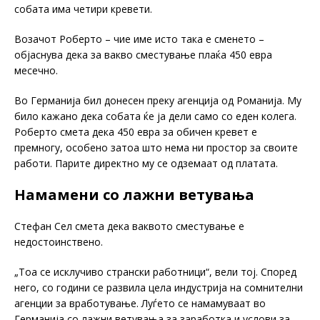
собата има четири кревети.
Возачот Роберто – чие име исто така е сменето –
објаснува дека за вакво сместување плаќа 450 евра
месечно.
Во Германија бил донесен преку агенција од Романија. Му
било кажано дека собата ќе ја дели само со еден колега.
Роберто смета дека 450 евра за обичен кревет е
премногу, особено затоа што нема ни простор за своите
работи. Парите директно му се одземаат од платата.
Намамени со лажни ветувања
Стефан Сел смета дека ваквото сместување е
недостоинствено.
„Тоа се исклучиво странски работници“, вели тој. Според
него, со години се развила цела индустрија на сомнителни
агенции за вработување. Луѓето се намамуваат во
Германија со лажни ветувања за заработка и услови за