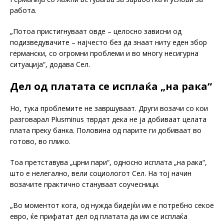
работа.
„Потоа пристигнуваат овде – целосно зависни од
подизведувачите – најчесто без да знаат ниту еден збор
германски, со огромни проблеми и во многу несигурна
ситуација“, додава Сел.
Дел од платата се исплаќа „на рака“
Но, тука проблемите не завршуваат. Други возачи со кои
разговарал Plusminus тврдат дека не ја добиваат целата
плата преку банка. Половина од парите ги добиваат во
готово, во плико.
Тоа претставува „црни пари“, односно исплата „на рака“,
што е нелегално, вели социологот Сел. На тој начин
возачите практично стануваат соучесници.
„Во моментот кога, од нужда бидејќи им е потребно секое
евро, ќе прифатат дел од платата да им се исплаќа