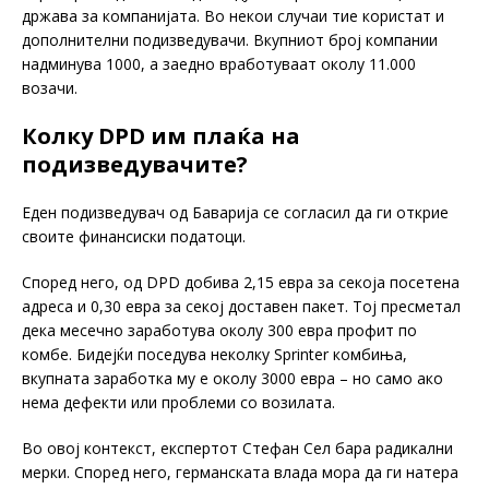
држава за компанијата. Во некои случаи тие користат и
дополнителни подизведувачи. Вкупниот број компании
надминува 1000, а заедно вработуваат околу 11.000
возачи.
Колку DPD им плаќа на
подизведувачите?
Еден подизведувач од Баварија се согласил да ги открие
своите финансиски податоци.
Според него, од DPD добива 2,15 евра за секоја посетена
адреса и 0,30 евра за секој доставен пакет. Тој пресметал
дека месечно заработува околу 300 евра профит по
комбе. Бидејќи поседува неколку Sprinter комбиња,
вкупната заработка му е околу 3000 евра – но само ако
нема дефекти или проблеми со возилата.
Во овој контекст, експертот Стефан Сел бара радикални
мерки. Според него, германската влада мора да ги натера