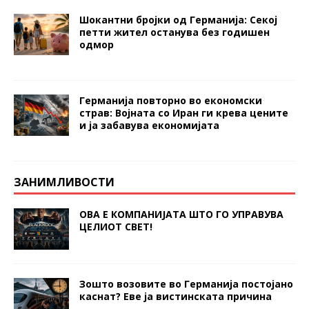
Шокантни бројки од Германија: Секој
петти жител останува без годишен
одмор
Германија повторно во економски
страв: Војната со Иран ги крева цените
и ја забавува економијата
ЗАНИМЛИВОСТИ
ОВА Е КОМПАНИЈАТА ШТО ГО УПРАВУВА
ЦЕЛИОТ СВЕТ!
Зошто возовите во Германија постојано
каснат? Еве ја вистинската причина