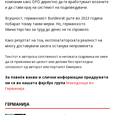
компании како DPD директно да ги вработуваат возачите
и да стави крај на системот на подизведувачи.
Всушност, германскиот Bundesrat уште во 2023 година
побарал токму такви мерки. Но, германското
Министерство за труд до денес не ги спровело.
Како резултат на тоа, експлоататорската реалност на
многу доставувачи засега останува непроменета.
Текстот е авторска сопственост и неговата содржина не смее
да се превзема во целост или делови без претходна
согласност од авторот или порталот Емигрико.
За повеќе вакви и слични информации придружете
ни се во нашата фејсбук група
Македонци во
Германија
ГЕРМАНИЈА