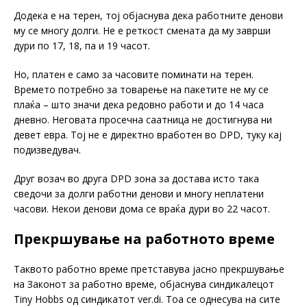
Додека е на терен, тој објаснува дека работните денови
му се многу долги. Не е реткост смената да му заврши
дури по 17, 18, па и 19 часот.
Но, платен е само за часовите поминати на терен.
Времето потребно за товарење на пакетите не му се
плаќа – што значи дека редовно работи и до 14 часа
дневно. Неговата просечна саатница не достигнува ни
девет евра. Тој не е директно вработен во DPD, туку кај
подизведувач.
Друг возач во друга DPD зона за достава исто така
сведочи за долги работни денови и многу неплатени
часови. Некои денови дома се враќа дури во 22 часот.
Прекршување на работното време
Таквото работно време претставува јасно прекршување
на Законот за работно време, објаснува синдикалецот
Tiny Hobbs од синдикатот ver.di. Тоа се однесува на сите